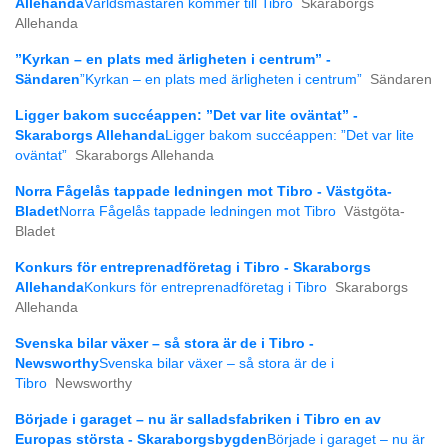
Allehanda
Världsmästaren kommer till Tibro
Skaraborgs
Allehanda
”Kyrkan – en plats med ärligheten i centrum” -
Sändaren
”Kyrkan – en plats med ärligheten i centrum”
Sändaren
Ligger bakom succéappen: ”Det var lite oväntat” -
Skaraborgs Allehanda
Ligger bakom succéappen: ”Det var lite
oväntat”
Skaraborgs Allehanda
Norra Fågelås tappade ledningen mot Tibro - Västgöta-
Bladet
Norra Fågelås tappade ledningen mot Tibro
Västgöta-
Bladet
Konkurs för entreprenadföretag i Tibro - Skaraborgs
Allehanda
Konkurs för entreprenadföretag i Tibro
Skaraborgs
Allehanda
Svenska bilar växer – så stora är de i Tibro -
Newsworthy
Svenska bilar växer – så stora är de i
Tibro
Newsworthy
Började i garaget – nu är salladsfabriken i Tibro en av
Europas största - Skaraborgsbygden
Började i garaget – nu är