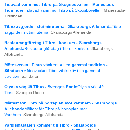
Tidavad vann mot Tibro på Skogsbovallen - Mariestads-
Tidningen
Tidavad vann mot Tibro på Skogsbovallen
Mariestads-
Tidningen
Tibro avgjorde i slutminuterna - Skaraborgs Allehanda
Tibro
avgjorde i slutminuterna
Skaraborgs Allehanda
Restaurangföretag i Tibro i konkurs - Skaraborgs
Allehanda
Restaurangföretag i Tibro i konkurs
Skaraborgs
Allehanda
Mötesvecka i Tibro väcker liv i en gammal tradition -
Sändaren
Mötesvecka i Tibro väcker liv i en gammal
tradition
Sändaren
Olycka väg 49 Tibro - Sveriges Radio
Olycka väg 49
Tibro
Sveriges Radio
Målfest för Tibro på bortaplan mot Varnhem - Skaraborgs
Allehanda
Målfest för Tibro på bortaplan mot
Varnhem
Skaraborgs Allehanda
Världsmästaren kommer till Tibro - Skaraborgs