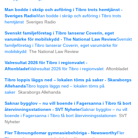
Man bodde i skräp och avföring i Tibro trots hemtjänst -
Sveriges Radio
Man bodde i skräp och avföring i Tibro trots
hemtjänst
Sveriges Radio
Svenskt familjeföretag i Tibro lanserar Coverin, eget
varumärke för mobilskydd - The National Law Review
Svenskt
familjeföretag i Tibro lanserar Coverin, eget varumärke för
mobilskydd
The National Law Review
Valresultat 2026 för Tibro i regionvalet -
Aftonbladet
Valresultat 2026 för Tibro i regionvalet
Aftonbladet
Tibro loppis läggs ned – lokalen töms på saker - Skaraborgs
Allehanda
Tibro loppis läggs ned – lokalen töms på
saker
Skaraborgs Allehanda
Saknar bygglov – nu vill boende i Fagersanna i Tibro få bort
återvinningsstationen - SVT Nyheter
Saknar bygglov – nu vill
boende i Fagersanna i Tibro få bort återvinningsstationen
SVT
Nyheter
Fler Tibroungdomar gymnasiebehöriga - Newsworthy
Fler