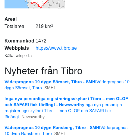
Areal
Totalareal
219 km²
Kommunkod
1472
Webbplats
https://www.tibro.se
Källa: wikipedia
Nyheter från Tibro
Väderprognos 10 dygn Söroset, Tibro - SMHI
Väderprognos 10
dygn Söroset, Tibro
SMHI
Inga nya personliga registreringsskyltar i Tibro – men OLOF
och SAFARI fick förlängt - Newsworthy
Inga nya personliga
registreringsskyltar i Tibro – men OLOF och SAFARI fick
förlängt
Newsworthy
Väderprognos 10 dygn Ransberg, Tibro - SMHI
Väderprognos
10 dygn Ransberg, Tibro
SMHI