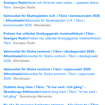
Sveriges Radio
Skola och förskola utan vatten – upptäckt läcka i
Tibro
Sveriges Radio
Valresultat för Skattegården m.fl. i Tibro i kommunvalet 2026
- Aftonbladet
Valresultat för Skattegården m.fl. i Tibro i
kommunvalet 2026
Aftonbladet
Polisen har utfärdat förebyggande vistelseförbud i Tibro -
Sveriges Radio
Polisen har utfärdat förebyggande vistelseförbud i
Tibro
Sveriges Radio
Valresultat för Södra centrum i Tibro i riksdagsvalet 2026 -
Aftonbladet
Valresultat för Södra centrum i Tibro i riksdagsvalet
2026
Aftonbladet
Valresultat för Södra centrum i Tibro i regionvalet 2026 -
Aftonbladet
Valresultat för Södra centrum i Tibro i regionvalet
2026
Aftonbladet
Ovädret drog fram i Tibro: ”Vi har varit i full gång” -
Skaraborgs Allehanda
Ovädret drog fram i Tibro: ”Vi har varit i
full gång”
Skaraborgs Allehanda
Nu ska de invasiva lupinerna stoppas – här växer de i Tibro -