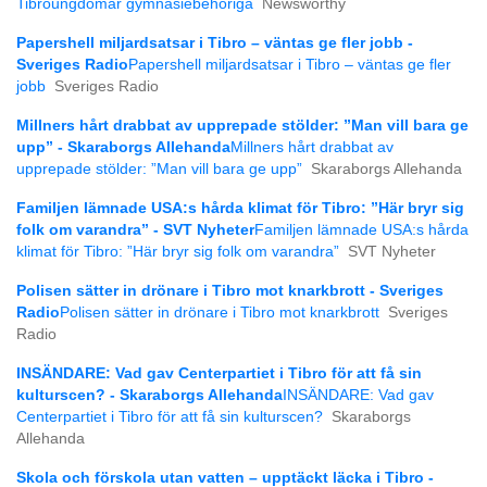
Tibroungdomar gymnasiebehöriga
Newsworthy
Papershell miljardsatsar i Tibro – väntas ge fler jobb -
Sveriges Radio
Papershell miljardsatsar i Tibro – väntas ge fler
jobb
Sveriges Radio
Millners hårt drabbat av upprepade stölder: ”Man vill bara ge
upp” - Skaraborgs Allehanda
Millners hårt drabbat av
upprepade stölder: ”Man vill bara ge upp”
Skaraborgs Allehanda
Familjen lämnade USA:s hårda klimat för Tibro: ”Här bryr sig
folk om varandra” - SVT Nyheter
Familjen lämnade USA:s hårda
klimat för Tibro: ”Här bryr sig folk om varandra”
SVT Nyheter
Polisen sätter in drönare i Tibro mot knarkbrott - Sveriges
Radio
Polisen sätter in drönare i Tibro mot knarkbrott
Sveriges
Radio
INSÄNDARE: Vad gav Centerpartiet i Tibro för att få sin
kulturscen? - Skaraborgs Allehanda
INSÄNDARE: Vad gav
Centerpartiet i Tibro för att få sin kulturscen?
Skaraborgs
Allehanda
Skola och förskola utan vatten – upptäckt läcka i Tibro -