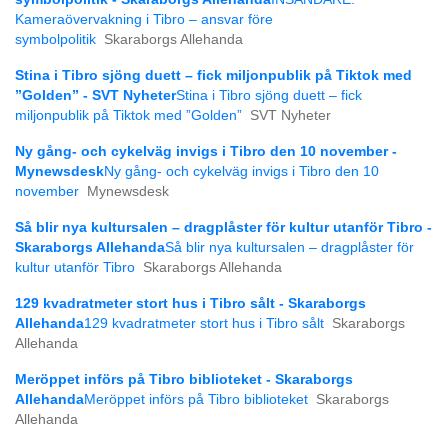
Kameraövervakning i Tibro – ansvar före
symbolpolitik
Skaraborgs Allehanda
Stina i Tibro sjöng duett – fick miljonpublik på Tiktok med
”Golden” - SVT Nyheter
Stina i Tibro sjöng duett – fick
miljonpublik på Tiktok med ”Golden”
SVT Nyheter
Ny gång- och cykelväg invigs i Tibro den 10 november -
Mynewsdesk
Ny gång- och cykelväg invigs i Tibro den 10
november
Mynewsdesk
Så blir nya kultursalen – dragplåster för kultur utanför Tibro -
Skaraborgs Allehanda
Så blir nya kultursalen – dragplåster för
kultur utanför Tibro
Skaraborgs Allehanda
129 kvadratmeter stort hus i Tibro sålt - Skaraborgs
Allehanda
129 kvadratmeter stort hus i Tibro sålt
Skaraborgs
Allehanda
Meröppet införs på Tibro biblioteket - Skaraborgs
Allehanda
Meröppet införs på Tibro biblioteket
Skaraborgs
Allehanda