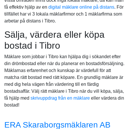
vissa områden finns dock inga lokala mäklare, då kan man
få effektiv hjälp av en
digital mäklare online på distans
. För
tillfället har vi 3 lokala mäklarfirmor och 1 mäklarfirma som
arbetar på distans i Tibro.
Sälja, värdera eller köpa
bostad i Tibro
Mäklare som jobbar i Tibro kan hjälpa dig i sökandet efter
din drömbostad eller när du planerar en bostadsförsäljning.
Mäklarnas erfarenhet och kunskap är värdefull för att
matcha rätt bostad med rätt köpare. En grundlig mäklare är
med dig hela vägen från värdering till en färdig
bostadsaffär. Välj rätt mäklare i Tibro när du vill köpa, sälja,
få hjälp med
skrivuppdrag från en mäklare
eller värdera din
bostad!
ERA Skaraborgsmäklaren AB