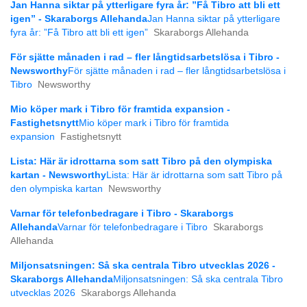
Jan Hanna siktar på ytterligare fyra år: ”Få Tibro att bli ett
igen” - Skaraborgs Allehanda
Jan Hanna siktar på ytterligare
fyra år: ”Få Tibro att bli ett igen”
Skaraborgs Allehanda
För sjätte månaden i rad – fler långtids­arbetslösa i Tibro -
Newsworthy
För sjätte månaden i rad – fler långtids­arbetslösa i
Tibro
Newsworthy
Mio köper mark i Tibro för framtida expansion -
Fastighetsnytt
Mio köper mark i Tibro för framtida
expansion
Fastighetsnytt
Lista: Här är idrottarna som satt Tibro på den olympiska
kartan - Newsworthy
Lista: Här är idrottarna som satt Tibro på
den olympiska kartan
Newsworthy
Varnar för telefonbedragare i Tibro - Skaraborgs
Allehanda
Varnar för telefonbedragare i Tibro
Skaraborgs
Allehanda
Miljonsatsningen: Så ska centrala Tibro utvecklas 2026 -
Skaraborgs Allehanda
Miljonsatsningen: Så ska centrala Tibro
utvecklas 2026
Skaraborgs Allehanda