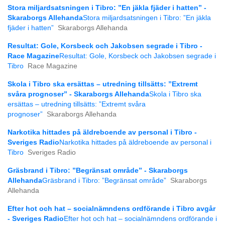
Stora miljardsatsningen i Tibro: ”En jäkla fjäder i hatten” -
Skaraborgs Allehanda
Stora miljardsatsningen i Tibro: ”En jäkla
fjäder i hatten”
Skaraborgs Allehanda
Resultat: Gole, Korsbeck och Jakobsen segrade i Tibro -
Race Magazine
Resultat: Gole, Korsbeck och Jakobsen segrade i
Tibro
Race Magazine
Skola i Tibro ska ersättas – utredning tillsätts: ”Extremt
svåra prognoser” - Skaraborgs Allehanda
Skola i Tibro ska
ersättas – utredning tillsätts: ”Extremt svåra
prognoser”
Skaraborgs Allehanda
Narkotika hittades på äldreboende av personal i Tibro -
Sveriges Radio
Narkotika hittades på äldreboende av personal i
Tibro
Sveriges Radio
Gräsbrand i Tibro: ”Begränsat område” - Skaraborgs
Allehanda
Gräsbrand i Tibro: ”Begränsat område”
Skaraborgs
Allehanda
Efter hot och hat – socialnämndens ordförande i Tibro avgår
- Sveriges Radio
Efter hot och hat – socialnämndens ordförande i