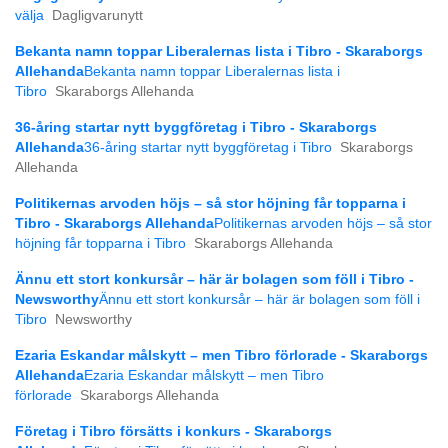
välja
Dagligvarunytt
Bekanta namn toppar Liberalernas lista i Tibro - Skaraborgs
Allehanda
Bekanta namn toppar Liberalernas lista i
Tibro
Skaraborgs Allehanda
36-åring startar nytt byggföretag i Tibro - Skaraborgs
Allehanda
36-åring startar nytt byggföretag i Tibro
Skaraborgs
Allehanda
Politikernas arvoden höjs – så stor höjning får topparna i
Tibro - Skaraborgs Allehanda
Politikernas arvoden höjs – så stor
höjning får topparna i Tibro
Skaraborgs Allehanda
Ännu ett stort konkursår – här är bolagen som föll i Tibro -
Newsworthy
Ännu ett stort konkursår – här är bolagen som föll i
Tibro
Newsworthy
Ezaria Eskandar målskytt – men Tibro förlorade - Skaraborgs
Allehanda
Ezaria Eskandar målskytt – men Tibro
förlorade
Skaraborgs Allehanda
Företag i Tibro försätts i konkurs - Skaraborgs