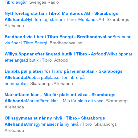
Tibro avgår
Sveriges Radio
Nytt företag startar i Tibro: Montanus AB - Skaraborgs
Allehanda
Nytt företag startar i Tibro: Montanus AB
Skaraborgs
Allehanda
Bredband via fiber i Tibro Energi - Bredbandsval.se
Bredband
via fiber i Tibro Energi
Bredbandsval.se
Willys öppnar efterlängtad butik i Tibro - Axfood
Willys öppnar
efterlängtad butik i Tibro
Axfood
Dubbla pallplatser för Tibro på hemmaplan - Skaraborgs
Allehanda
Dubbla pallplatser för Tibro på
hemmaplan
Skaraborgs Allehanda
Markaffären klar – Mio får plats att växa - Skaraborgs
Allehanda
Markaffären klar – Mio får plats att växa
Skaraborgs
Allehanda
Olinsgymnasiet når ny nivå i Tibro - Skaraborgs
Allehanda
Olinsgymnasiet når ny nivå i Tibro
Skaraborgs
Allehanda