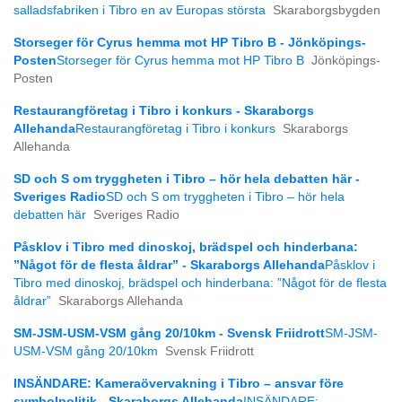
salladsfabriken i Tibro en av Europas största
Skaraborgsbygden
Storseger för Cyrus hemma mot HP Tibro B - Jönköpings-
Posten
Storseger för Cyrus hemma mot HP Tibro B
Jönköpings-
Posten
Restaurangföretag i Tibro i konkurs - Skaraborgs
Allehanda
Restaurangföretag i Tibro i konkurs
Skaraborgs
Allehanda
SD och S om tryggheten i Tibro – hör hela debatten här -
Sveriges Radio
SD och S om tryggheten i Tibro – hör hela
debatten här
Sveriges Radio
Påsklov i Tibro med dinoskoj, brädspel och hinderbana:
”Något för de flesta åldrar” - Skaraborgs Allehanda
Påsklov i
Tibro med dinoskoj, brädspel och hinderbana: ”Något för de flesta
åldrar”
Skaraborgs Allehanda
SM-JSM-USM-VSM gång 20/10km - Svensk Friidrott
SM-JSM-
USM-VSM gång 20/10km
Svensk Friidrott
INSÄNDARE: Kameraövervakning i Tibro – ansvar före
symbolpolitik - Skaraborgs Allehanda
INSÄNDARE: