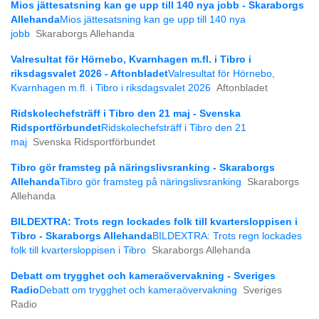
Mios jättesatsning kan ge upp till 140 nya jobb - Skaraborgs
Allehanda
Mios jättesatsning kan ge upp till 140 nya
jobb
Skaraborgs Allehanda
Valresultat för Hörnebo, Kvarnhagen m.fl. i Tibro i
riksdagsvalet 2026 - Aftonbladet
Valresultat för Hörnebo,
Kvarnhagen m.fl. i Tibro i riksdagsvalet 2026
Aftonbladet
Ridskolechefsträff i Tibro den 21 maj - Svenska
Ridsportförbundet
Ridskolechefsträff i Tibro den 21
maj
Svenska Ridsportförbundet
Tibro gör framsteg på näringslivsranking - Skaraborgs
Allehanda
Tibro gör framsteg på näringslivsranking
Skaraborgs
Allehanda
BILDEXTRA: Trots regn lockades folk till kvartersloppisen i
Tibro - Skaraborgs Allehanda
BILDEXTRA: Trots regn lockades
folk till kvartersloppisen i Tibro
Skaraborgs Allehanda
Debatt om trygghet och kameraövervakning - Sveriges
Radio
Debatt om trygghet och kameraövervakning
Sveriges
Radio