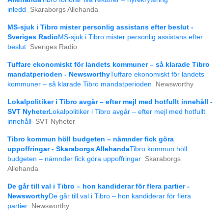
inledd
Skaraborgs Allehanda
MS-sjuk i Tibro mister personlig assistans efter beslut -
Sveriges Radio
MS-sjuk i Tibro mister personlig assistans efter
beslut
Sveriges Radio
Tuffare ekonomiskt för landets kommuner – så klarade Tibro
mandatperioden - Newsworthy
Tuffare ekonomiskt för landets
kommuner – så klarade Tibro mandatperioden
Newsworthy
Lokalpolitiker i Tibro avgår – efter mejl med hotfullt innehåll -
SVT Nyheter
Lokalpolitiker i Tibro avgår – efter mejl med hotfullt
innehåll
SVT Nyheter
Tibro kommun höll budgeten – nämnder fick göra
uppoffringar - Skaraborgs Allehanda
Tibro kommun höll
budgeten – nämnder fick göra uppoffringar
Skaraborgs
Allehanda
De går till val i Tibro – hon kandiderar för flera partier -
Newsworthy
De går till val i Tibro – hon kandiderar för flera
partier
Newsworthy