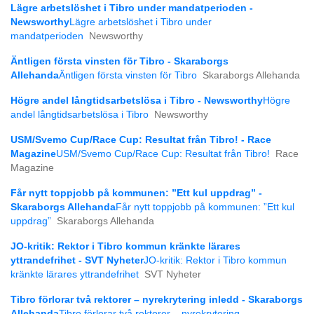
Lägre arbetslöshet i Tibro under mandatperioden -
Newsworthy
Lägre arbetslöshet i Tibro under
mandatperioden
Newsworthy
Äntligen första vinsten för Tibro - Skaraborgs
Allehanda
Äntligen första vinsten för Tibro
Skaraborgs Allehanda
Högre andel långtids­arbetslösa i Tibro - Newsworthy
Högre
andel långtids­arbetslösa i Tibro
Newsworthy
USM/Svemo Cup/Race Cup: Resultat från Tibro! - Race
Magazine
USM/Svemo Cup/Race Cup: Resultat från Tibro!
Race
Magazine
Får nytt toppjobb på kommunen: ”Ett kul uppdrag” -
Skaraborgs Allehanda
Får nytt toppjobb på kommunen: ”Ett kul
uppdrag”
Skaraborgs Allehanda
JO-kritik: Rektor i Tibro kommun kränkte lärares
yttrandefrihet - SVT Nyheter
JO-kritik: Rektor i Tibro kommun
kränkte lärares yttrandefrihet
SVT Nyheter
Tibro förlorar två rektorer – nyrekrytering inledd - Skaraborgs
Allehanda
Tibro förlorar två rektorer – nyrekrytering