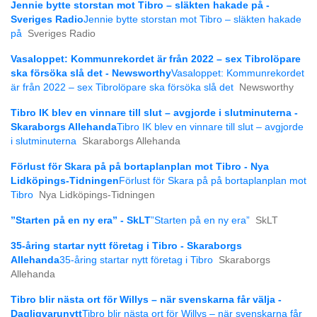
Jennie bytte storstan mot Tibro – släkten hakade på -
Sveriges Radio
Jennie bytte storstan mot Tibro – släkten hakade
på
Sveriges Radio
Vasaloppet: Kommunrekordet är från 2022 – sex Tibrolöpare
ska försöka slå det - Newsworthy
Vasaloppet: Kommunrekordet
är från 2022 – sex Tibrolöpare ska försöka slå det
Newsworthy
Tibro IK blev en vinnare till slut – avgjorde i slutminuterna -
Skaraborgs Allehanda
Tibro IK blev en vinnare till slut – avgjorde
i slutminuterna
Skaraborgs Allehanda
Förlust för Skara på på bortaplanplan mot Tibro - Nya
Lidköpings-Tidningen
Förlust för Skara på på bortaplanplan mot
Tibro
Nya Lidköpings-Tidningen
”Starten på en ny era” - SkLT
”Starten på en ny era”
SkLT
35-åring startar nytt företag i Tibro - Skaraborgs
Allehanda
35-åring startar nytt företag i Tibro
Skaraborgs
Allehanda
Tibro blir nästa ort för Willys – när svenskarna får välja -
Dagligvarunytt
Tibro blir nästa ort för Willys – när svenskarna får