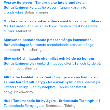
Fyra av tio elever i Tanum klarar inte grundskolan -
Bohusläningen
Fyra av tio elever i Tanum klarar inte
grundskolan
Bohusläningen
Mio tar över en av konkurrentens mest lönsamma butiker -
Market.se
Mio tar över en av konkurrentens mest lönsamma
butiker
Market.se
Sjunkande barnafödande pressar många kommuner -
Bohusläningen
Sjunkande barnafödande pressar många
kommuner
Bohusläningen
Blev omkörd – jagade efter bilist och körde på honom -
Bohusläningen
Blev omkörd – jagade efter bilist och körde på
honom
Bohusläningen
Allt bättre kvalitet på vattnet i Sverige – en ny badplats i
Tanum har fått sitt betyg - Newsworthy
Allt bättre kvalitet på
vattnet i Sverige – en ny badplats i Tanum har fått sitt
betyg
Newsworthy
Hus i Tanumshede får ny ägare - Strömstads Tidning
Hus i
Tanumshede får ny ägare
Strömstads Tidning