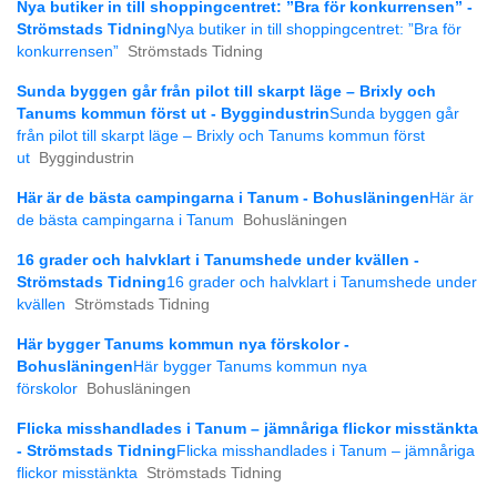
Nya butiker in till shoppingcentret: ”Bra för konkurrensen” -
Strömstads Tidning
Nya butiker in till shoppingcentret: ”Bra för
konkurrensen”
Strömstads Tidning
Sunda byggen går från pilot till skarpt läge – Brixly och
Tanums kommun först ut - Byggindustrin
Sunda byggen går
från pilot till skarpt läge – Brixly och Tanums kommun först
ut
Byggindustrin
Här är de bästa campingarna i Tanum - Bohusläningen
Här är
de bästa campingarna i Tanum
Bohusläningen
16 grader och halvklart i Tanumshede under kvällen -
Strömstads Tidning
16 grader och halvklart i Tanumshede under
kvällen
Strömstads Tidning
Här bygger Tanums kommun nya förskolor -
Bohusläningen
Här bygger Tanums kommun nya
förskolor
Bohusläningen
Flicka misshandlades i Tanum – jämnåriga flickor misstänkta
- Strömstads Tidning
Flicka misshandlades i Tanum – jämnåriga
flickor misstänkta
Strömstads Tidning