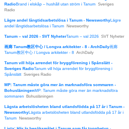
Radio
Brand i elskåp – hushåll utan ström i Tanum
Sveriges
Radio
Lägre andel långtids­arbetslösa i Tanum - Newsworthy
Lägre
andel långtids­arbetslösa i Tanum
Newsworthy
Tanum – val 2026 - SVT Nyheter
Tanum – val 2026
SVT Nyheter
画廊 Tanum教区中心 / Longva arkitekter - 8 - ArchDaily
画廊
Tanum教区中心 / Longva arkitekter - 8
ArchDaily
Tanum vill höja arrendet för bryggförening i Spånslätt -
Sveriges Radio
Tanum vill höja arrendet för bryggförening i
Spånslätt
Sveriges Radio
MP: Tanum måste göra mer än marknadsföra sommaren -
Bohusläningen
MP: Tanum måste göra mer än marknadsföra
sommaren
Bohusläningen
Lägsta arbetslösheten bland utlandsfödda på 17 år i Tanum -
Newsworthy
Lägsta arbetslösheten bland utlandsfödda på 17 år i
Tanum
Newsworthy
Lista: Här är besöksmålet i Tanum som får toppbetyg -