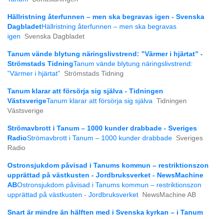
Hällristning återfunnen – men ska begravas igen - Svenska
Dagbladet
Hällristning återfunnen – men ska begravas
igen
Svenska Dagbladet
Tanum vände blytung näringslivstrend: ”Värmer i hjärtat” -
Strömstads Tidning
Tanum vände blytung näringslivstrend:
”Värmer i hjärtat”
Strömstads Tidning
Tanum klarar att försörja sig själva - Tidningen
Västsverige
Tanum klarar att försörja sig själva
Tidningen
Västsverige
Strömavbrott i Tanum – 1000 kunder drabbade - Sveriges
Radio
Strömavbrott i Tanum – 1000 kunder drabbade
Sveriges
Radio
Ostronsjukdom påvisad i Tanums kommun – restriktionszon
upprättad på västkusten - Jordbruksverket - NewsMachine
AB
Ostronsjukdom påvisad i Tanums kommun – restriktionszon
upprättad på västkusten - Jordbruksverket
NewsMachine AB
Snart är mindre än hälften med i Svenska kyrkan – i Tanum