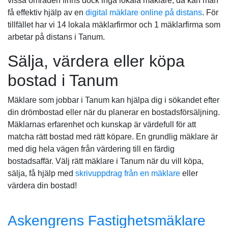
vissa områden finns dock inga lokala mäklare, då kan man
få effektiv hjälp av en
digital mäklare online på distans
. För
tillfället har vi 14 lokala mäklarfirmor och 1 mäklarfirma som
arbetar på distans i Tanum.
Sälja, värdera eller köpa
bostad i Tanum
Mäklare som jobbar i Tanum kan hjälpa dig i sökandet efter
din drömbostad eller när du planerar en bostadsförsäljning.
Mäklarnas erfarenhet och kunskap är värdefull för att
matcha rätt bostad med rätt köpare. En grundlig mäklare är
med dig hela vägen från värdering till en färdig
bostadsaffär. Välj rätt mäklare i Tanum när du vill köpa,
sälja, få hjälp med
skrivuppdrag från en mäklare
eller
värdera din bostad!
Askengrens Fastighetsmäklare