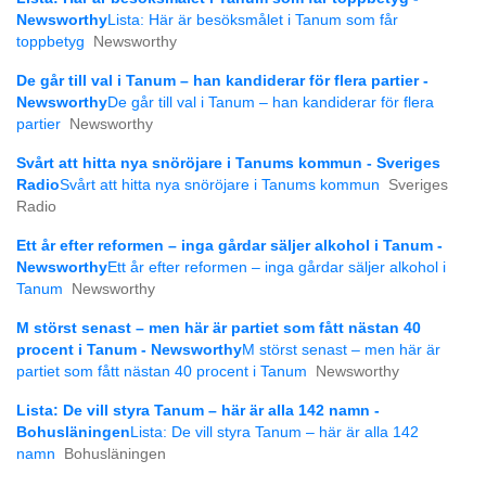
Newsworthy
Lista: Här är besöksmålet i Tanum som får
toppbetyg
Newsworthy
De går till val i Tanum – han kandiderar för flera partier -
Newsworthy
De går till val i Tanum – han kandiderar för flera
partier
Newsworthy
Svårt att hitta nya snöröjare i Tanums kommun - Sveriges
Radio
Svårt att hitta nya snöröjare i Tanums kommun
Sveriges
Radio
Ett år efter reformen – inga gårdar säljer alkohol i Tanum -
Newsworthy
Ett år efter reformen – inga gårdar säljer alkohol i
Tanum
Newsworthy
M störst senast – men här är partiet som fått nästan 40
procent i Tanum - Newsworthy
M störst senast – men här är
partiet som fått nästan 40 procent i Tanum
Newsworthy
Lista: De vill styra Tanum – här är alla 142 namn -
Bohusläningen
Lista: De vill styra Tanum – här är alla 142
namn
Bohusläningen