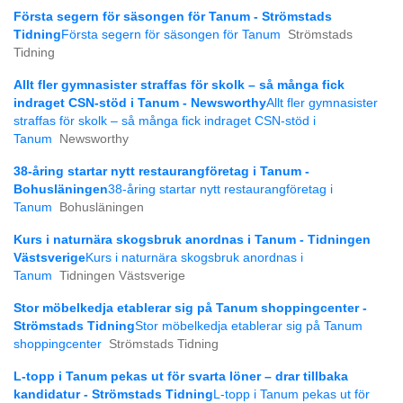
Första segern för säsongen för Tanum - Strömstads
Tidning
Första segern för säsongen för Tanum
Strömstads
Tidning
Allt fler gymnasister straffas för skolk – så många fick
indraget CSN-stöd i Tanum - Newsworthy
Allt fler gymnasister
straffas för skolk – så många fick indraget CSN-stöd i
Tanum
Newsworthy
38-åring startar nytt restaurangföretag i Tanum -
Bohusläningen
38-åring startar nytt restaurangföretag i
Tanum
Bohusläningen
Kurs i naturnära skogsbruk anordnas i Tanum - Tidningen
Västsverige
Kurs i naturnära skogsbruk anordnas i
Tanum
Tidningen Västsverige
Stor möbelkedja etablerar sig på Tanum shoppingcenter -
Strömstads Tidning
Stor möbelkedja etablerar sig på Tanum
shoppingcenter
Strömstads Tidning
L-topp i Tanum pekas ut för svarta löner – drar tillbaka
kandidatur - Strömstads Tidning
L-topp i Tanum pekas ut för