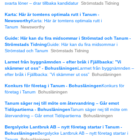
svarta löner – drar tillbaka kandidatur
Strömstads Tidning
Karta: Här är tomtens optimala rutt i Tanum -
Newsworthy
Karta: Här är tomtens optimala rutt i
Tanum
Newsworthy
Guide: Här kan du fira midsommar i Strömstad och Tanum -
Strömstads Tidning
Guide: Här kan du fira midsommar i
Strömstad och Tanum
Strömstads Tidning
Larmet från byggnämnden – efter bråk i Fjällbacka: ”Vi
skämmer ut oss” - Bohusläningen
Larmet från byggnämnden –
efter bråk i Fjällbacka: ”Vi skämmer ut oss”
Bohusläningen
Konkurs för företag i Tanum - Bohusläningen
Konkurs för
företag i Tanum
Bohusläningen
Tanum säger nej till möte om återvandring – Går emot
Tidöpartierna - Bohusläningen
Tanum säger nej till möte om
återvandring – Går emot Tidöpartierna
Bohusläningen
Bergslycke Lantbruk AB – nytt företag startar i Tanum -
Bohusläningen
Bergslycke Lantbruk AB – nytt företag startar i
Tanum
Bohusläningen