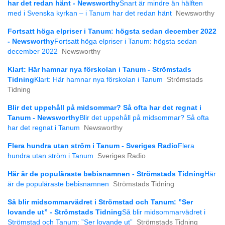
har det redan hänt - Newsworthy
Snart är mindre än hälften
med i Svenska kyrkan – i Tanum har det redan hänt
Newsworthy
Fortsatt höga elpriser i Tanum: högsta sedan december 2022
- Newsworthy
Fortsatt höga elpriser i Tanum: högsta sedan
december 2022
Newsworthy
Klart: Här hamnar nya förskolan i Tanum - Strömstads
Tidning
Klart: Här hamnar nya förskolan i Tanum
Strömstads
Tidning
Blir det uppehåll på mid­sommar? Så ofta har det regnat i
Tanum - Newsworthy
Blir det uppehåll på mid­sommar? Så ofta
har det regnat i Tanum
Newsworthy
Flera hundra utan ström i Tanum - Sveriges Radio
Flera
hundra utan ström i Tanum
Sveriges Radio
Här är de populäraste bebisnamnen - Strömstads Tidning
Här
är de populäraste bebisnamnen
Strömstads Tidning
Så blir midsommarvädret i Strömstad och Tanum: ”Ser
lovande ut” - Strömstads Tidning
Så blir midsommarvädret i
Strömstad och Tanum: ”Ser lovande ut”
Strömstads Tidning