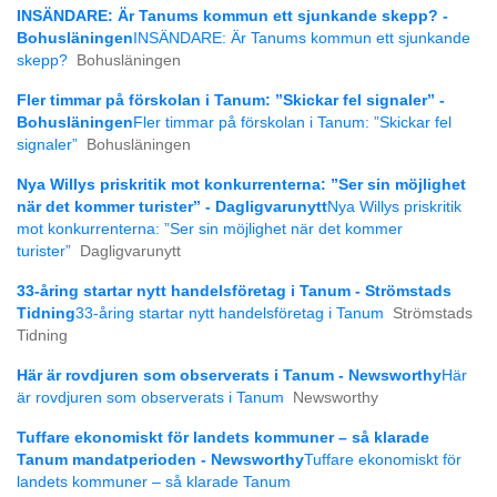
INSÄNDARE: Är Tanums kommun ett sjunkande skepp? -
Bohusläningen
INSÄNDARE: Är Tanums kommun ett sjunkande
skepp?
Bohusläningen
Fler timmar på förskolan i Tanum: ”Skickar fel signaler” -
Bohusläningen
Fler timmar på förskolan i Tanum: ”Skickar fel
signaler”
Bohusläningen
Nya Willys priskritik mot konkurrenterna: ”Ser sin möjlighet
när det kommer turister” - Dagligvarunytt
Nya Willys priskritik
mot konkurrenterna: ”Ser sin möjlighet när det kommer
turister”
Dagligvarunytt
33-åring startar nytt handelsföretag i Tanum - Strömstads
Tidning
33-åring startar nytt handelsföretag i Tanum
Strömstads
Tidning
Här är rovdjuren som observerats i Tanum - Newsworthy
Här
är rovdjuren som observerats i Tanum
Newsworthy
Tuffare ekonomiskt för landets kommuner – så klarade
Tanum mandatperioden - Newsworthy
Tuffare ekonomiskt för
landets kommuner – så klarade Tanum