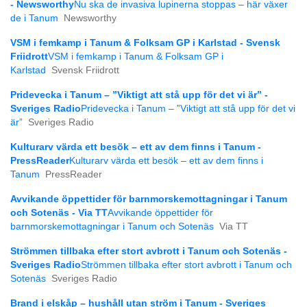
- Newsworthy
Nu ska de invasiva lupinerna stoppas – här växer
de i Tanum
Newsworthy
VSM i femkamp i Tanum & Folksam GP i Karlstad - Svensk
Friidrott
VSM i femkamp i Tanum & Folksam GP i
Karlstad
Svensk Friidrott
Pridevecka i Tanum – ”Viktigt att stå upp för det vi är” -
Sveriges Radio
Pridevecka i Tanum – ”Viktigt att stå upp för det vi
är”
Sveriges Radio
Kulturarv värda ett besök – ett av dem finns i Tanum -
PressReader
Kulturarv värda ett besök – ett av dem finns i
Tanum
PressReader
Avvikande öppettider för barnmorskemottagningar i Tanum
och Sotenäs - Via TT
Avvikande öppettider för
barnmorskemottagningar i Tanum och Sotenäs
Via TT
Strömmen tillbaka efter stort avbrott i Tanum och Sotenäs -
Sveriges Radio
Strömmen tillbaka efter stort avbrott i Tanum och
Sotenäs
Sveriges Radio
Brand i elskåp – hushåll utan ström i Tanum - Sveriges