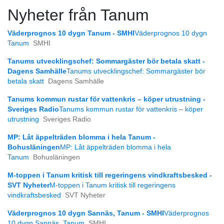
Nyheter från Tanum
Väderprognos 10 dygn Tanum - SMHI
Väderprognos 10 dygn
Tanum
SMHI
Tanums utvecklingschef: Sommargäster bör betala skatt -
Dagens Samhälle
Tanums utvecklingschef: Sommargäster bör
betala skatt
Dagens Samhälle
Tanums kommun rustar för vattenkris – köper utrustning -
Sveriges Radio
Tanums kommun rustar för vattenkris – köper
utrustning
Sveriges Radio
MP: Låt äppelträden blomma i hela Tanum -
Bohusläningen
MP: Låt äppelträden blomma i hela
Tanum
Bohusläningen
M-toppen i Tanum kritisk till regeringens vindkraftsbesked -
SVT Nyheter
M-toppen i Tanum kritisk till regeringens
vindkraftsbesked
SVT Nyheter
Väderprognos 10 dygn Sannäs, Tanum - SMHI
Väderprognos
10 dygn Sannäs, Tanum
SMHI