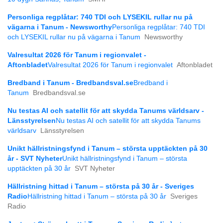
Personliga regplåtar: 740 TDI och LYSEKIL rullar nu på
vägarna i Tanum - Newsworthy
Personliga regplåtar: 740 TDI
och LYSEKIL rullar nu på vägarna i Tanum
Newsworthy
Valresultat 2026 för Tanum i regionvalet -
Aftonbladet
Valresultat 2026 för Tanum i regionvalet
Aftonbladet
Bredband i Tanum - Bredbandsval.se
Bredband i
Tanum
Bredbandsval.se
Nu testas AI och satellit för att skydda Tanums världsarv -
Länsstyrelsen
Nu testas AI och satellit för att skydda Tanums
världsarv
Länsstyrelsen
Unikt hällristningsfynd i Tanum – största upptäckten på 30
år - SVT Nyheter
Unikt hällristningsfynd i Tanum – största
upptäckten på 30 år
SVT Nyheter
Hällristning hittad i Tanum – största på 30 år - Sveriges
Radio
Hällristning hittad i Tanum – största på 30 år
Sveriges
Radio