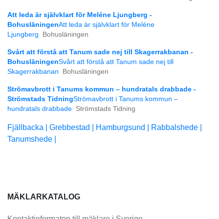
Att leda är självklart för Meléne Ljungberg -
Bohusläningen
Att leda är självklart för Meléne
Ljungberg
Bohusläningen
Svårt att förstå att Tanum sade nej till Skagerrakbanan -
Bohusläningen
Svårt att förstå att Tanum sade nej till
Skagerrakbanan
Bohusläningen
Strömavbrott i Tanums kommun – hundratals drabbade -
Strömstads Tidning
Strömavbrott i Tanums kommun –
hundratals drabbade
Strömstads Tidning
Fjällbacka |
Grebbestad |
Hamburgsund |
Rabbalshede |
Tanumshede |
MÄKLARKATALOG
Kontaktinformaton till mäklare i Sverige