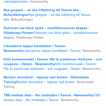
mandatperioden
Newsworthy
Nya greppet – så ska inflyttning till Tanum öka -
Bohusläningen
Nya greppet – så ska inflyttning till Tanum
öka
Bohusläningen
Ostronen har blivit sjuka – restriktionszoner skapas -
Göteborgs-Posten
Ostronen har blivit sjuka – restriktionszoner
skapas
Göteborgs-Posten
Liberalerna tappar kandidater i Tanum -
Newsworthy
Liberalerna tappar kandidater i Tanum
Newsworthy
Inför kommunvalet i Tanum: Här är partiernas starkaste – och
svagaste – fästen - Newsworthy
Inför kommunvalet i Tanum:
Här är partiernas starkaste – och svagaste – fästen
Newsworthy
Banken storsatsar – öppnar nytt kontor - Strömstads
Tidning
Banken storsatsar – öppnar nytt kontor
Strömstads
Tidning
TBE-smittan ökar – fler smittades i Tanum - Newsworthy
TBE-
smittan ökar – fler smittades i Tanum
Newsworthy