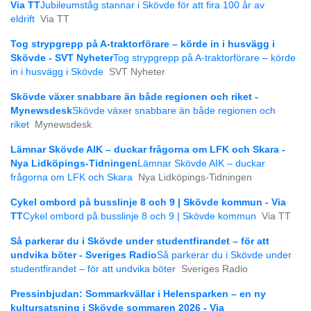
Via TT
Jubileumståg stannar i Skövde för att fira 100 år av
eldrift
Via TT
Tog strypgrepp på A-traktorförare – körde in i husvägg i
Skövde - SVT Nyheter
Tog strypgrepp på A-traktorförare – körde
in i husvägg i Skövde
SVT Nyheter
Skövde växer snabbare än både regionen och riket -
Mynewsdesk
Skövde växer snabbare än både regionen och
riket
Mynewsdesk
Lämnar Skövde AIK – duckar frågorna om LFK och Skara -
Nya Lidköpings-Tidningen
Lämnar Skövde AIK – duckar
frågorna om LFK och Skara
Nya Lidköpings-Tidningen
Cykel ombord på busslinje 8 och 9 | Skövde kommun - Via
TT
Cykel ombord på busslinje 8 och 9 | Skövde kommun
Via TT
Så parkerar du i Skövde under studentfirandet – för att
undvika böter - Sveriges Radio
Så parkerar du i Skövde under
studentfirandet – för att undvika böter
Sveriges Radio
Pressinbjudan: Sommarkvällar i Helensparken – en ny
kultursatsning i Skövde sommaren 2026 - Via