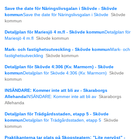
Save the date för Näringslivsgalan i Skövde - Skövde
kommun
Save the date för Näringslivsgalan i Skövde
Skövde
kommun
Detaljplan för Mariesjö 4 m.fl - Skövde kommun
Detaljplan för
Mariesjö 4 m.fl
Skövde kommun
Mark- och fastighetsutveckling - Skövde kommun
Mark- och
fastighetsutveckling
Skövde kommun
Detaljplan för Skövde 4:306 (Kv. Marmorn) - Skövde
kommun
Detaljplan för Skövde 4:306 (Kv. Marmorn)
Skövde
kommun
INSÄNDARE: Kommer inte att bli av - Skaraborgs
Allehanda
INSÄNDARE: Kommer inte att bli av
Skaraborgs
Allehanda
Detaljplan för Trädgårdsstaden, etapp 5 - Skövde
kommun
Detaljplan för Trädgårdsstaden, etapp 5
Skövde
kommun
Praktikanterna tar plats på Skogsteatern: ”Lite nervöst” -