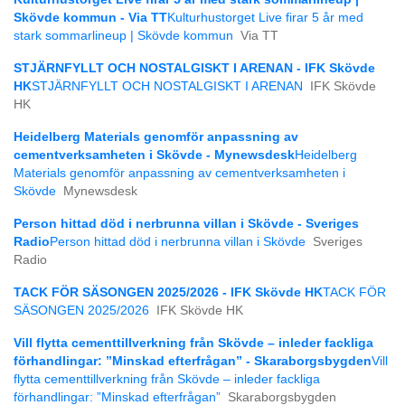
Skövde kommun - Via TT
Kulturhustorget Live firar 5 år med
stark sommarlineup | Skövde kommun
Via TT
STJÄRNFYLLT OCH NOSTALGISKT I ARENAN - IFK Skövde
HK
STJÄRNFYLLT OCH NOSTALGISKT I ARENAN
IFK Skövde
HK
Heidelberg Materials genomför anpassning av
cementverksamheten i Skövde - Mynewsdesk
Heidelberg
Materials genomför anpassning av cementverksamheten i
Skövde
Mynewsdesk
Person hittad död i nerbrunna villan i Skövde - Sveriges
Radio
Person hittad död i nerbrunna villan i Skövde
Sveriges
Radio
TACK FÖR SÄSONGEN 2025/2026 - IFK Skövde HK
TACK FÖR
SÄSONGEN 2025/2026
IFK Skövde HK
Vill flytta cementtillverkning från Skövde – inleder fackliga
förhandlingar: ”Minskad efterfrågan” - Skaraborgsbygden
Vill
flytta cementtillverkning från Skövde – inleder fackliga
förhandlingar: ”Minskad efterfrågan”
Skaraborgsbygden