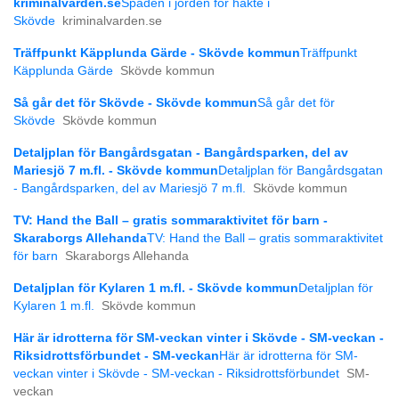
kriminalvarden.se
Spaden i jorden för häkte i
Skövde
kriminalvarden.se
Träffpunkt Käpplunda Gärde - Skövde kommun
Träffpunkt
Käpplunda Gärde
Skövde kommun
Så går det för Skövde - Skövde kommun
Så går det för
Skövde
Skövde kommun
Detaljplan för Bangårdsgatan - Bangårdsparken, del av
Mariesjö 7 m.fl. - Skövde kommun
Detaljplan för Bangårdsgatan
- Bangårdsparken, del av Mariesjö 7 m.fl.
Skövde kommun
TV: Hand the Ball – gratis sommaraktivitet för barn -
Skaraborgs Allehanda
TV: Hand the Ball – gratis sommaraktivitet
för barn
Skaraborgs Allehanda
Detaljplan för Kylaren 1 m.fl. - Skövde kommun
Detaljplan för
Kylaren 1 m.fl.
Skövde kommun
Här är idrotterna för SM-veckan vinter i Skövde - SM-veckan -
Riksidrottsförbundet - SM-veckan
Här är idrotterna för SM-
veckan vinter i Skövde - SM-veckan - Riksidrottsförbundet
SM-
veckan