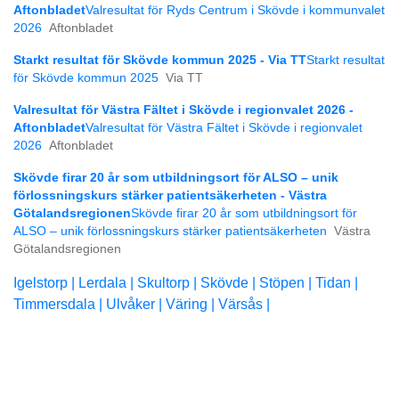
Aftonbladet
Valresultat för Ryds Centrum i Skövde i kommunvalet
2026
Aftonbladet
Starkt resultat för Skövde kommun 2025 - Via TT
Starkt resultat
för Skövde kommun 2025
Via TT
Valresultat för Västra Fältet i Skövde i regionvalet 2026 -
Aftonbladet
Valresultat för Västra Fältet i Skövde i regionvalet
2026
Aftonbladet
Skövde firar 20 år som utbildningsort för ALSO – unik
förlossningskurs stärker patientsäkerheten - Västra
Götalandsregionen
Skövde firar 20 år som utbildningsort för
ALSO – unik förlossningskurs stärker patientsäkerheten
Västra
Götalandsregionen
Igelstorp |
Lerdala |
Skultorp |
Skövde |
Stöpen |
Tidan |
Timmersdala |
Ulvåker |
Väring |
Värsås |