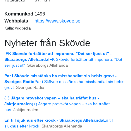
Kommunkod
1496
Webbplats
https://www.skovde.se
Källa: wikipedia
Nyheter från Skövde
IFK Skövde fortsätter att imponera: ”Det ser ljust ut” -
Skaraborgs Allehanda
IFK Skövde fortsätter att imponera: ”Det
ser ljust ut”
Skaraborgs Allehanda
Par i Skövde misstänks ha misshandlat sin bebis grovt -
Sveriges Radio
Par i Skövde misstänks ha misshandlat sin bebis
grovt
Sveriges Radio
(+) Jägare provsköt vapen – ska ha träffat hus -
Jaktjournalen
(+) Jägare provsköt vapen – ska ha träffat
hus
Jaktjournalen
En till sjukhus efter krock - Skaraborgs Allehanda
En till
sjukhus efter krock
Skaraborgs Allehanda