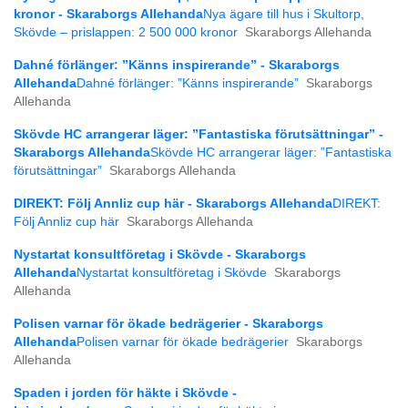
kronor - Skaraborgs Allehanda
Nya ägare till hus i Skultorp,
Skövde – prislappen: 2 500 000 kronor
Skaraborgs Allehanda
Dahné förlänger: ”Känns inspirerande” - Skaraborgs
Allehanda
Dahné förlänger: ”Känns inspirerande”
Skaraborgs
Allehanda
Skövde HC arrangerar läger: ”Fantastiska förutsättningar” -
Skaraborgs Allehanda
Skövde HC arrangerar läger: ”Fantastiska
förutsättningar”
Skaraborgs Allehanda
DIREKT: Följ Annliz cup här - Skaraborgs Allehanda
DIREKT:
Följ Annliz cup här
Skaraborgs Allehanda
Nystartat konsultföretag i Skövde - Skaraborgs
Allehanda
Nystartat konsultföretag i Skövde
Skaraborgs
Allehanda
Polisen varnar för ökade bedrägerier - Skaraborgs
Allehanda
Polisen varnar för ökade bedrägerier
Skaraborgs
Allehanda
Spaden i jorden för häkte i Skövde -