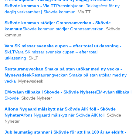
Skövde kommun - Via TT
Pressinbjudan: Taklagsfest för ny
daglig verksamhet | Skövde kommun
Via TT
Skövde kommun stödjer Grannsamverkan - Skövde
kommun
Skövde kommun stödjer Grannsamverkan
Skövde
kommun
Vara SK missar svenska cupen – efter total utklassning -
SkLT
Vara SK missar svenska cupen – efter total
utklassning
SkLT
Restaurangveckan Smaka på stan utökar med ny vecka -
Mynewsdesk
Restaurangveckan Smaka på stan utökar med ny
vecka
Mynewsdesk
EM-tvåan tillbaka i Skövde - Skövde Nyheter
EM-tvåan tillbaka i
Skövde
Skövde Nyheter
Alfons Nygaard målskytt när Skövde AIK föll - Skövde
Nyheter
Alfons Nygaard målskytt när Skövde AIK föll
Skövde
Nyheter
Jubileumståg stannar i Skövde för att fira 100 år av eldrift -