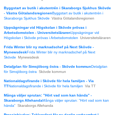
Byggstart av butik i akutentrén i Skaraborgs Sjukhus Skövde
- Västra Götalandsregionen
Byggstart av butik i akutentrén i
Skaraborgs Sjukhus Skövde
Västra Götalandsregionen
Uppsägningar vid Högskolan i Skövde prövas i
Arbetsdomstolen - Universitetsläraren
Uppsägningar vid
Högskolan i Skövde prövas i Arbetsdomstolen
Universitetsläraren
​Frida Winter blir ny marknadschef på Next Skövde -
Mynewsdesk
​Frida Winter blir ny marknadschef på Next
Skövde
Mynewsdesk
Detaljplan för Simsjöborg östra - Skövde kommun
Detaljplan
för Simsjöborg östra
Skövde kommun
Nationaldagsfirande i Skövde för hela familjen - Via
TT
Nationaldagsfirande i Skövde för hela familjen
Via TT
Många väljer sprutan: ”Hört vad som kan hända” -
Skaraborgs Allehanda
Många väljer sprutan: ”Hört vad som kan
hända”
Skaraborgs Allehanda
Pressinbjudan: Taklagsfest för ny daglig verksamhet |