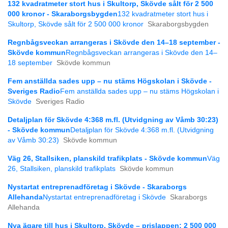
132 kvadratmeter stort hus i Skultorp, Skövde sålt för 2 500
000 kronor - Skaraborgsbygden
132 kvadratmeter stort hus i
Skultorp, Skövde sålt för 2 500 000 kronor
Skaraborgsbygden
Regnbågsveckan arrangeras i Skövde den 14–18 september -
Skövde kommun
Regnbågsveckan arrangeras i Skövde den 14–
18 september
Skövde kommun
Fem anställda sades upp – nu stäms Högskolan i Skövde -
Sveriges Radio
Fem anställda sades upp – nu stäms Högskolan i
Skövde
Sveriges Radio
Detaljplan för Skövde 4:368 m.fl. (Utvidgning av Våmb 30:23)
- Skövde kommun
Detaljplan för Skövde 4:368 m.fl. (Utvidgning
av Våmb 30:23)
Skövde kommun
Väg 26, Stallsiken, planskild trafikplats - Skövde kommun
Väg
26, Stallsiken, planskild trafikplats
Skövde kommun
Nystartat entreprenadföretag i Skövde - Skaraborgs
Allehanda
Nystartat entreprenadföretag i Skövde
Skaraborgs
Allehanda
Nya ägare till hus i Skultorp, Skövde – prislappen: 2 500 000