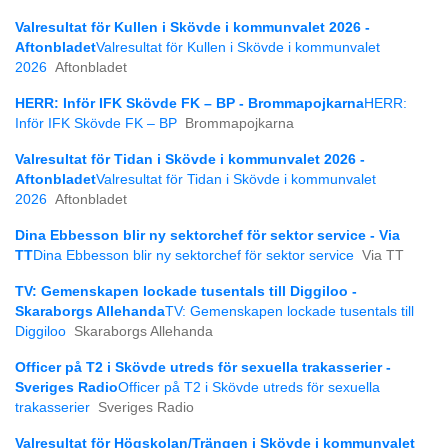
Valresultat för Kullen i Skövde i kommunvalet 2026 -
Aftonbladet
Valresultat för Kullen i Skövde i kommunvalet
2026
Aftonbladet
HERR: Inför IFK Skövde FK – BP - Brommapojkarna
HERR:
Inför IFK Skövde FK – BP
Brommapojkarna
Valresultat för Tidan i Skövde i kommunvalet 2026 -
Aftonbladet
Valresultat för Tidan i Skövde i kommunvalet
2026
Aftonbladet
Dina Ebbesson blir ny sektorchef för sektor service - Via
TT
Dina Ebbesson blir ny sektorchef för sektor service
Via TT
TV: Gemenskapen lockade tusentals till Diggiloo -
Skaraborgs Allehanda
TV: Gemenskapen lockade tusentals till
Diggiloo
Skaraborgs Allehanda
Officer på T2 i Skövde utreds för sexuella trakasserier -
Sveriges Radio
Officer på T2 i Skövde utreds för sexuella
trakasserier
Sveriges Radio
Valresultat för Högskolan/Trängen i Skövde i kommunvalet