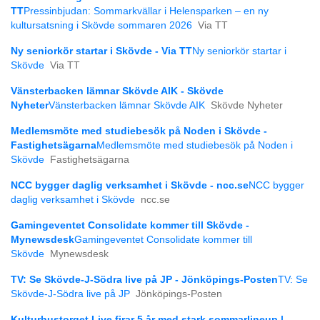
TT
Pressinbjudan: Sommarkvällar i Helensparken – en ny
kultursatsning i Skövde sommaren 2026
Via TT
Ny seniorkör startar i Skövde - Via TT
Ny seniorkör startar i
Skövde
Via TT
Vänsterbacken lämnar Skövde AIK - Skövde
Nyheter
Vänsterbacken lämnar Skövde AIK
Skövde Nyheter
Medlemsmöte med studiebesök på Noden i Skövde -
Fastighetsägarna
Medlemsmöte med studiebesök på Noden i
Skövde
Fastighetsägarna
NCC bygger daglig verksamhet i Skövde - ncc.se
NCC bygger
daglig verksamhet i Skövde
ncc.se
Gamingeventet Consolidate kommer till Skövde -
Mynewsdesk
Gamingeventet Consolidate kommer till
Skövde
Mynewsdesk
TV: Se Skövde-J-Södra live på JP - Jönköpings-Posten
TV: Se
Skövde-J-Södra live på JP
Jönköpings-Posten
Kulturhustorget Live firar 5 år med stark sommarlineup |