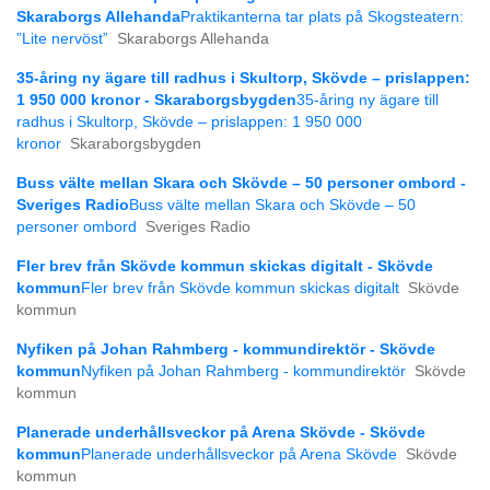
Skaraborgs Allehanda
Praktikanterna tar plats på Skogsteatern:
”Lite nervöst”
Skaraborgs Allehanda
35-åring ny ägare till radhus i Skultorp, Skövde – prislappen:
1 950 000 kronor - Skaraborgsbygden
35-åring ny ägare till
radhus i Skultorp, Skövde – prislappen: 1 950 000
kronor
Skaraborgsbygden
Buss välte mellan Skara och Skövde – 50 personer ombord -
Sveriges Radio
Buss välte mellan Skara och Skövde – 50
personer ombord
Sveriges Radio
Fler brev från Skövde kommun skickas digitalt - Skövde
kommun
Fler brev från Skövde kommun skickas digitalt
Skövde
kommun
Nyfiken på Johan Rahmberg - kommundirektör - Skövde
kommun
Nyfiken på Johan Rahmberg - kommundirektör
Skövde
kommun
Planerade underhållsveckor på Arena Skövde - Skövde
kommun
Planerade underhållsveckor på Arena Skövde
Skövde
kommun