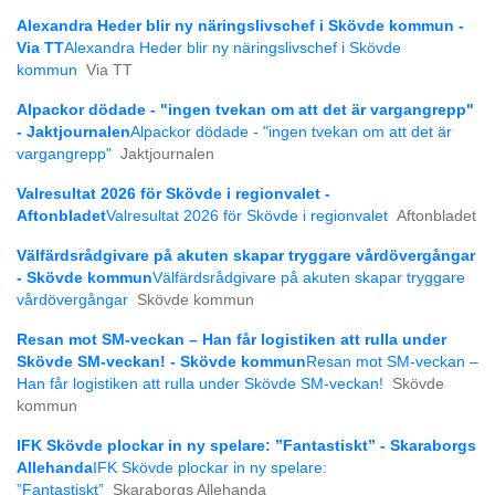
Alexandra Heder blir ny näringslivschef i Skövde kommun -
Via TT
Alexandra Heder blir ny näringslivschef i Skövde
kommun
Via TT
Alpackor dödade - "ingen tvekan om att det är vargangrepp"
- Jaktjournalen
Alpackor dödade - "ingen tvekan om att det är
vargangrepp"
Jaktjournalen
Valresultat 2026 för Skövde i regionvalet -
Aftonbladet
Valresultat 2026 för Skövde i regionvalet
Aftonbladet
Välfärdsrådgivare på akuten skapar tryggare vårdövergångar
- Skövde kommun
Välfärdsrådgivare på akuten skapar tryggare
vårdövergångar
Skövde kommun
Resan mot SM-veckan – Han får logistiken att rulla under
Skövde SM-veckan! - Skövde kommun
Resan mot SM-veckan –
Han får logistiken att rulla under Skövde SM-veckan!
Skövde
kommun
IFK Skövde plockar in ny spelare: ”Fantastiskt” - Skaraborgs
Allehanda
IFK Skövde plockar in ny spelare:
”Fantastiskt”
Skaraborgs Allehanda