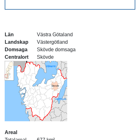
Län
Västra Götaland
Landskap
Västergötland
Domsaga
Skövde domsaga
Centralort
Skövde
Areal
Totalareal
677 km²