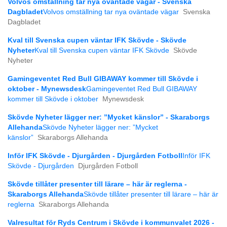
Volvos omställning tar nya oväntade vägar - Svenska
Dagbladet
Volvos omställning tar nya oväntade vägar
Svenska
Dagbladet
Kval till Svenska cupen väntar IFK Skövde - Skövde
Nyheter
Kval till Svenska cupen väntar IFK Skövde
Skövde
Nyheter
Gamingeventet Red Bull GIBAWAY kommer till Skövde i
oktober - Mynewsdesk
Gamingeventet Red Bull GIBAWAY
kommer till Skövde i oktober
Mynewsdesk
Skövde Nyheter lägger ner: ”Mycket känslor” - Skaraborgs
Allehanda
Skövde Nyheter lägger ner: ”Mycket
känslor”
Skaraborgs Allehanda
Inför IFK Skövde - Djurgården - Djurgården Fotboll
Inför IFK
Skövde - Djurgården
Djurgården Fotboll
Skövde tillåter presenter till lärare – här är reglerna -
Skaraborgs Allehanda
Skövde tillåter presenter till lärare – här är
reglerna
Skaraborgs Allehanda
Valresultat för Ryds Centrum i Skövde i kommunvalet 2026 -