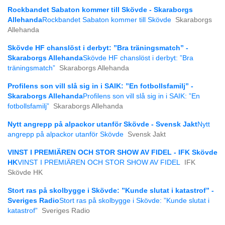
Rockbandet Sabaton kommer till Skövde - Skaraborgs
Allehanda
Rockbandet Sabaton kommer till Skövde
Skaraborgs
Allehanda
Skövde HF chanslöst i derbyt: ”Bra träningsmatch” -
Skaraborgs Allehanda
Skövde HF chanslöst i derbyt: ”Bra
träningsmatch”
Skaraborgs Allehanda
Profilens son vill slå sig in i SAIK: ”En fotbollsfamilj” -
Skaraborgs Allehanda
Profilens son vill slå sig in i SAIK: ”En
fotbollsfamilj”
Skaraborgs Allehanda
Nytt angrepp på alpackor utanför Skövde - Svensk Jakt
Nytt
angrepp på alpackor utanför Skövde
Svensk Jakt
VINST I PREMIÄREN OCH STOR SHOW AV FIDEL - IFK Skövde
HK
VINST I PREMIÄREN OCH STOR SHOW AV FIDEL
IFK
Skövde HK
Stort ras på skolbygge i Skövde: ”Kunde slutat i katastrof” -
Sveriges Radio
Stort ras på skolbygge i Skövde: ”Kunde slutat i
katastrof”
Sveriges Radio