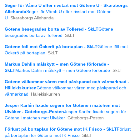
Seger för Våmb U efter rivstart mot Götene U - Skaraborgs
Allehanda
Seger för Våmb U efter rivstart mot Götene
U
Skaraborgs Allehanda
Götene besegrades borta av Tollered - SkLT
Götene
besegrades borta av Tollered
SkLT
Götene föll mot Öckerö på bortaplan - SkLT
Götene föll mot
Öckerö på bortaplan
SkLT
Markus Dahlin målskytt – men Götene förlorade -
SkLT
Markus Dahlin målskytt – men Götene förlorade
SkLT
Götene välkomnar våren med påskparad och vårmarknad -
Hällekiskuriren
Götene välkomnar våren med påskparad och
vårmarknad
Hällekiskuriren
Jesper Karlén fixade segern för Götene i matchen mot
Ulvåker - Göteborgs-Posten
Jesper Karlén fixade segern för
Götene i matchen mot Ulvåker
Göteborgs-Posten
Förlust på bortaplan för Götene mot IK Frisco - SkLT
Förlust
på bortaplan för Götene mot IK Frisco
SkLT