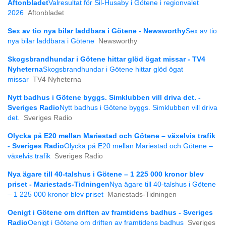
Aftonbladet
Valresultat för Sil-Husaby i Götene i regionvalet
2026
Aftonbladet
Sex av tio nya bilar laddbara i Götene - Newsworthy
Sex av tio
nya bilar laddbara i Götene
Newsworthy
Skogsbrandhundar i Götene hittar glöd ögat missar - TV4
Nyheterna
Skogsbrandhundar i Götene hittar glöd ögat
missar
TV4 Nyheterna
Nytt badhus i Götene byggs. Simklubben vill driva det. -
Sveriges Radio
Nytt badhus i Götene byggs. Simklubben vill driva
det.
Sveriges Radio
Olycka på E20 mellan Mariestad och Götene – växelvis trafik
- Sveriges Radio
Olycka på E20 mellan Mariestad och Götene –
växelvis trafik
Sveriges Radio
Nya ägare till 40-talshus i Götene – 1 225 000 kronor blev
priset - Mariestads-Tidningen
Nya ägare till 40-talshus i Götene
– 1 225 000 kronor blev priset
Mariestads-Tidningen
Oenigt i Götene om driften av framtidens badhus - Sveriges
Radio
Oenigt i Götene om driften av framtidens badhus
Sveriges