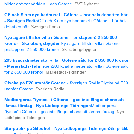
bilder erövrar världen – och Götene
SVT Nyheter
GF och S om nya badhuset i Götene – hör hela debatten här
- Sveriges Radio
GF och S om nya badhuset i Götene – hör hela
debatten här
Sveriges Radio
Nya ägare till stor villa i Götene – prislappen: 2 850 000
kronor - Skaraborgsbygden
Nya ägare till stor villa i Götene –
prislappen: 2 850 000 kronor
Skaraborgsbygden
209 kvadratmeter stor villa i Götene såld för 2 850 000 kronor
- Mariestads-Tidningen
209 kvadratmeter stor villa i Götene såld
för 2 850 000 kronor
Mariestads-Tidningen
Olycka på E20 utanför Götene - Sveriges Radio
Olycka på E20
utanför Götene
Sveriges Radio
Medborgarna ”tystas” i Götene – ges inte längre chans att
lämna förslag - Nya Lidköpings-Tidningen
Medborgarna
”tystas” i Götene – ges inte längre chans att lämna förslag
Nya
Lidköpings-Tidningen
Storpublik på Silbohof - Nya Lidköpings-Tidningen
Storpublik