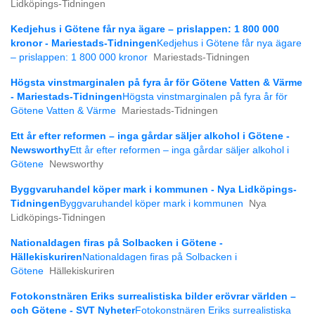
Lidköpings-Tidningen
Kedjehus i Götene får nya ägare – prislappen: 1 800 000
kronor - Mariestads-Tidningen
Kedjehus i Götene får nya ägare
– prislappen: 1 800 000 kronor
Mariestads-Tidningen
Högsta vinstmarginalen på fyra år för Götene Vatten & Värme
- Mariestads-Tidningen
Högsta vinstmarginalen på fyra år för
Götene Vatten & Värme
Mariestads-Tidningen
Ett år efter reformen – inga gårdar säljer alkohol i Götene -
Newsworthy
Ett år efter reformen – inga gårdar säljer alkohol i
Götene
Newsworthy
Byggvaruhandel köper mark i kommunen - Nya Lidköpings-
Tidningen
Byggvaruhandel köper mark i kommunen
Nya
Lidköpings-Tidningen
Nationaldagen firas på Solbacken i Götene -
Hällekiskuriren
Nationaldagen firas på Solbacken i
Götene
Hällekiskuriren
Fotokonstnären Eriks surrealistiska bilder erövrar världen –
och Götene - SVT Nyheter
Fotokonstnären Eriks surrealistiska