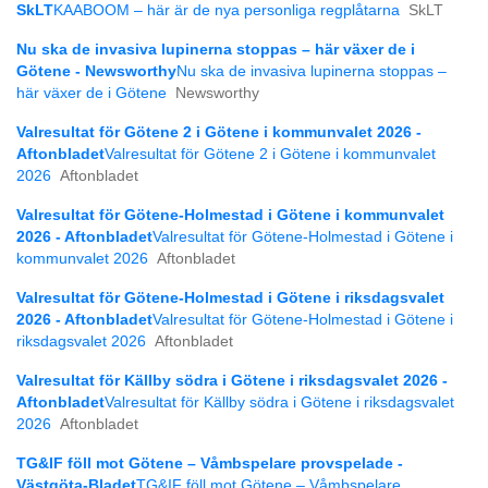
SkLT
KAABOOM – här är de nya personliga regplåtarna
SkLT
Nu ska de invasiva lupinerna stoppas – här växer de i
Götene - Newsworthy
Nu ska de invasiva lupinerna stoppas –
här växer de i Götene
Newsworthy
Valresultat för Götene 2 i Götene i kommunvalet 2026 -
Aftonbladet
Valresultat för Götene 2 i Götene i kommunvalet
2026
Aftonbladet
Valresultat för Götene-Holmestad i Götene i kommunvalet
2026 - Aftonbladet
Valresultat för Götene-Holmestad i Götene i
kommunvalet 2026
Aftonbladet
Valresultat för Götene-Holmestad i Götene i riksdagsvalet
2026 - Aftonbladet
Valresultat för Götene-Holmestad i Götene i
riksdagsvalet 2026
Aftonbladet
Valresultat för Källby södra i Götene i riksdagsvalet 2026 -
Aftonbladet
Valresultat för Källby södra i Götene i riksdagsvalet
2026
Aftonbladet
TG&IF föll mot Götene – Våmbspelare provspelade -
Västgöta-Bladet
TG&IF föll mot Götene – Våmbspelare