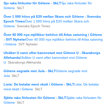
Sju raka förluster för Götene - SkLT
Sju raka förluster för
Götene
SkLT
Över 1 000 höns på E20 mellan Skara och Götene - Svenska
Epoch Times
Över 1 000 höns på E20 mellan Skara och
Götene
Svenska Epoch Times
Över 40 000 nya mjölkkor behövs till Arlas satsning i Götene
- SVT Nyheter
Över 40 000 nya mjölkkor behövs till Arlas satsning
i Götene
SVT Nyheter
Ulvåker U vann efter kanonstart mot Götene U - Skaraborgs
Allehanda
Ulvåker U vann efter kanonstart mot Götene
U
Skaraborgs Allehanda
Götene segrade mot Jula - SkLT
Götene segrade mot
Jula
SkLT
Lista: De betalar mest skatt i Götene - SkLT
Lista: De betalar
mest skatt i Götene
SkLT
Sjätte raka förlusten för Götene - SkLT
Sjätte raka förlusten för
Götene
SkLT