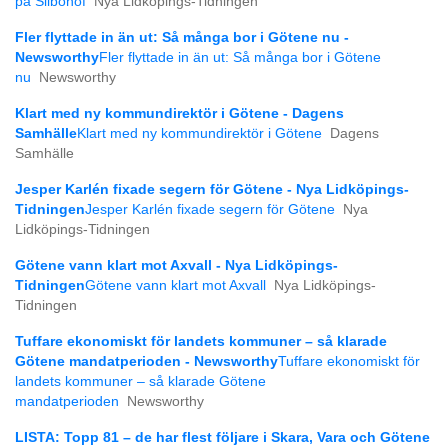
på Silbohof
Nya Lidköpings-Tidningen
Fler flyttade in än ut: Så många bor i Götene nu -
Newsworthy
Fler flyttade in än ut: Så många bor i Götene
nu
Newsworthy
Klart med ny kommundirektör i Götene - Dagens
Samhälle
Klart med ny kommundirektör i Götene
Dagens
Samhälle
Jesper Karlén fixade segern för Götene - Nya Lidköpings-
Tidningen
Jesper Karlén fixade segern för Götene
Nya
Lidköpings-Tidningen
Götene vann klart mot Axvall - Nya Lidköpings-
Tidningen
Götene vann klart mot Axvall
Nya Lidköpings-
Tidningen
Tuffare ekonomiskt för landets kommuner – så klarade
Götene mandatperioden - Newsworthy
Tuffare ekonomiskt för
landets kommuner – så klarade Götene
mandatperioden
Newsworthy
LISTA: Topp 81 – de har flest följare i Skara, Vara och Götene