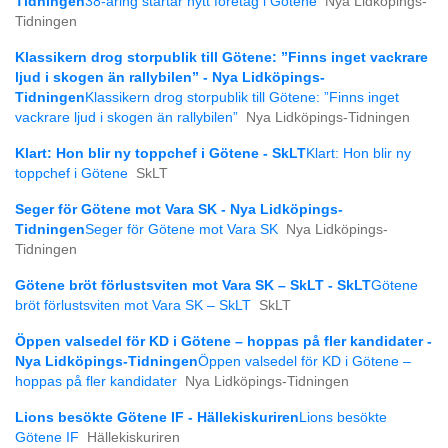
Tidningen
38-åring startar nytt företag i Götene
Nya Lidköpings-
Tidningen
Klassikern drog storpublik till Götene: ”Finns inget vackrare
ljud i skogen än rallybilen” - Nya Lidköpings-
Tidningen
Klassikern drog storpublik till Götene: ”Finns inget
vackrare ljud i skogen än rallybilen”
Nya Lidköpings-Tidningen
Klart: Hon blir ny toppchef i Götene - SkLT
Klart: Hon blir ny
toppchef i Götene
SkLT
Seger för Götene mot Vara SK - Nya Lidköpings-
Tidningen
Seger för Götene mot Vara SK
Nya Lidköpings-
Tidningen
Götene bröt förlustsviten mot Vara SK – SkLT - SkLT
Götene
bröt förlustsviten mot Vara SK – SkLT
SkLT
Öppen valsedel för KD i Götene – hoppas på fler kandidater -
Nya Lidköpings-Tidningen
Öppen valsedel för KD i Götene –
hoppas på fler kandidater
Nya Lidköpings-Tidningen
Lions besökte Götene IF - Hällekiskuriren
Lions besökte
Götene IF
Hällekiskuriren