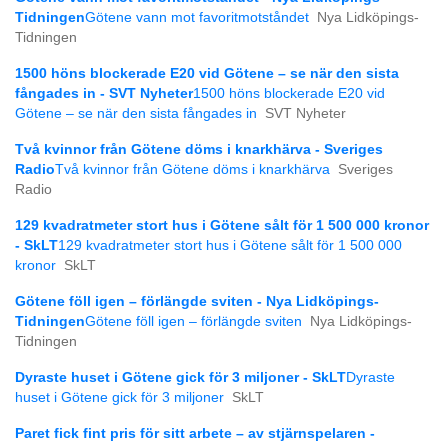
Tidningen
Götene vann mot favoritmotståndet
Nya Lidköpings-
Tidningen
1500 höns blockerade E20 vid Götene – se när den sista
fångades in - SVT Nyheter
1500 höns blockerade E20 vid
Götene – se när den sista fångades in
SVT Nyheter
Två kvinnor från Götene döms i knarkhärva - Sveriges
Radio
Två kvinnor från Götene döms i knarkhärva
Sveriges
Radio
129 kvadratmeter stort hus i Götene sålt för 1 500 000 kronor
- SkLT
129 kvadratmeter stort hus i Götene sålt för 1 500 000
kronor
SkLT
Götene föll igen – förlängde sviten - Nya Lidköpings-
Tidningen
Götene föll igen – förlängde sviten
Nya Lidköpings-
Tidningen
Dyraste huset i Götene gick för 3 miljoner - SkLT
Dyraste
huset i Götene gick för 3 miljoner
SkLT
Paret fick fint pris för sitt arbete – av stjärnspelaren -