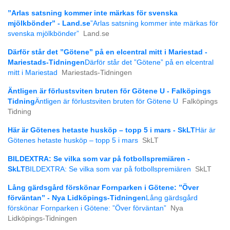
”Arlas satsning kommer inte märkas för svenska
mjölkbönder” - Land.se
”Arlas satsning kommer inte märkas för
svenska mjölkbönder”
Land.se
Därför står det ”Götene” på en elcentral mitt i Mariestad -
Mariestads-Tidningen
Därför står det ”Götene” på en elcentral
mitt i Mariestad
Mariestads-Tidningen
Äntligen är förlustsviten bruten för Götene U - Falköpings
Tidning
Äntligen är förlustsviten bruten för Götene U
Falköpings
Tidning
Här är Götenes hetaste husköp – topp 5 i mars - SkLT
Här är
Götenes hetaste husköp – topp 5 i mars
SkLT
BILDEXTRA: Se vilka som var på fotbollspremiären -
SkLT
BILDEXTRA: Se vilka som var på fotbollspremiären
SkLT
Lång gärdsgård förskönar Fornparken i Götene: ”Över
förväntan” - Nya Lidköpings-Tidningen
Lång gärdsgård
förskönar Fornparken i Götene: ”Över förväntan”
Nya
Lidköpings-Tidningen