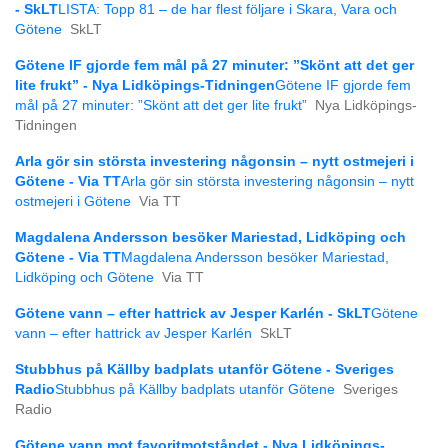
- SkLT
LISTA: Topp 81 – de har flest följare i Skara, Vara och
Götene
SkLT
Götene IF gjorde fem mål på 27 minuter: ”Skönt att det ger
lite frukt” - Nya Lidköpings-Tidningen
Götene IF gjorde fem
mål på 27 minuter: ”Skönt att det ger lite frukt”
Nya Lidköpings-
Tidningen
Arla gör sin största investering någonsin – nytt ostmejeri i
Götene - Via TT
Arla gör sin största investering någonsin – nytt
ostmejeri i Götene
Via TT
Magdalena Andersson besöker Mariestad, Lidköping och
Götene - Via TT
Magdalena Andersson besöker Mariestad,
Lidköping och Götene
Via TT
Götene vann – efter hattrick av Jesper Karlén - SkLT
Götene
vann – efter hattrick av Jesper Karlén
SkLT
Stubbhus på Källby badplats utanför Götene - Sveriges
Radio
Stubbhus på Källby badplats utanför Götene
Sveriges
Radio
Götene vann mot favoritmotståndet - Nya Lidköpings-