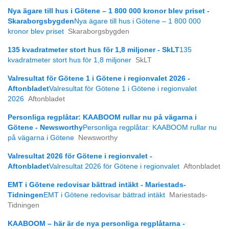
Nya ägare till hus i Götene – 1 800 000 kronor blev priset -
Skaraborgsbygden
Nya ägare till hus i Götene – 1 800 000
kronor blev priset
Skaraborgsbygden
135 kvadratmeter stort hus för 1,8 miljoner - SkLT
135
kvadratmeter stort hus för 1,8 miljoner
SkLT
Valresultat för Götene 1 i Götene i regionvalet 2026 -
Aftonbladet
Valresultat för Götene 1 i Götene i regionvalet
2026
Aftonbladet
Personliga regplåtar: KAABOOM rullar nu på vägarna i
Götene - Newsworthy
Personliga regplåtar: KAABOOM rullar nu
på vägarna i Götene
Newsworthy
Valresultat 2026 för Götene i regionvalet -
Aftonbladet
Valresultat 2026 för Götene i regionvalet
Aftonbladet
EMT i Götene redovisar bättrad intäkt - Mariestads-
Tidningen
EMT i Götene redovisar bättrad intäkt
Mariestads-
Tidningen
KAABOOM – här är de nya personliga regplåtarna -