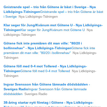
Gnistrande spel – trio från Götene är bäst i Sverige - Nya
Lidköpings-Tidningen
Gnistrande spel – trio från Götene är bäst
i Sverige
Nya Lidköpings-Tidningen
Klar seger för Jung/Kvänum mot Götene U - Nya Lidköpings-
Tidningen
Klar seger för Jung/Kvänum mot Götene U
Nya
Lidköpings-Tidningen
Götene fick inte premiären dit man ville: ”80/20 i
bollinnehav” - Nya Lidköpings-Tidningen
Götene fick inte
premiären dit man ville: ”80/20 i bollinnehav”
Nya Lidköpings-
Tidningen
Götene föll med 0-4 mot Tollered - Nya Lidköpings-
Tidningen
Götene föll med 0-4 mot Tollered
Nya Lidköpings-
Tidningen
Ingvar Svensson från Götene lämnade dödsbädden -
Sveriges Radio
Ingvar Svensson från Götene lämnade
dödsbädden
Sveriges Radio
38-åring startar nytt företag i Götene - Nya Lidköpings-