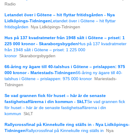
Radio
Letandet över i Götene – hit flyttar fritidsgården - Nya
Lidköpings-Tidningen
Letandet över i Götene – hit flyttar
fritidsgården
Nya Lidköpings-Tidningen
Hus på 137 kvadratmeter från 1948 sålt i Götene – priset: 1
225 000 kronor - Skaraborgsbygden
Hus på 137 kvadratmeter
från 1948 sålt i Götene – priset: 1 225 000
kronor
Skaraborgsbygden
66-åring ny ägare till 40-talshus i Götene – prislappen: 975
000 kronor - Mariestads-Tidningen
66-åring ny ägare till 40-
talshus i Götene – prislappen: 975 000 kronor
Mariestads-
Tidningen
Se vad grannen fick för huset – här är de senaste
fastighetsaffärerna i din kommun - SkLT
Se vad grannen fick
för huset – här är de senaste fastighetsaffärerna i din
kommun
SkLT
Rallycrossfinal på Kinnekulle ring ställs in - Nya Lidköpings-
Tidningen
Rallycrossfinal på Kinnekulle ring ställs in
Nya