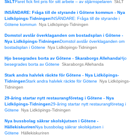
SkLT
Paret fick fint pris för sitt arbete – av stjärnspelaren
SkLT
INSÄNDARE: Fråga till de styrande i Götene kommun - Nya
Lidköpings-Tidningen
INSÄNDARE: Fråga till de styrande i
Götene kommun
Nya Lidköpings-Tidningen
Domstol avslår överklaganden om bostadsplan i Götene -
Nya Lidköpings-Tidningen
Domstol avslår överklaganden om
bostadsplan i Götene
Nya Lidköpings-Tidningen
Hjo besegrades borta av Götene - Skaraborgs Allehanda
Hjo
besegrades borta av Götene
Skaraborgs Allehanda
Stark andra halvlek räckte för Götene - Nya Lidköpings-
Tidningen
Stark andra halvlek räckte för Götene
Nya Lidköpings-
Tidningen
29-åring startar nytt restaurangföretag i Götene - Nya
Lidköpings-Tidningen
29-åring startar nytt restaurangföretag i
Götene
Nya Lidköpings-Tidningen
Nya bussbolag säkrar skolskjutsen i Götene -
Hällekiskuriren
Nya bussbolag säkrar skolskjutsen i
Götene
Hällekiskuriren