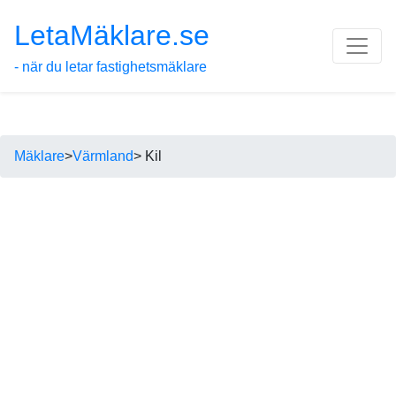
LetaMäklare.se
- när du letar fastighetsmäklare
Mäklare
>
Värmland
> Kil