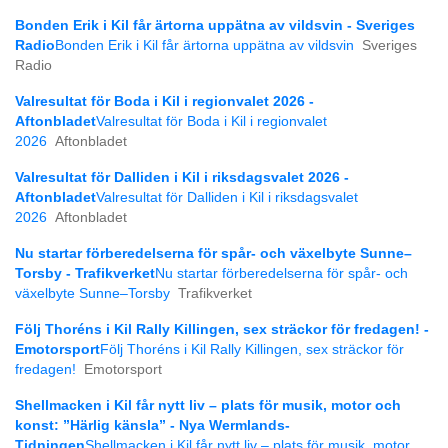
Bonden Erik i Kil får ärtorna uppätna av vildsvin - Sveriges
Radio
Bonden Erik i Kil får ärtorna uppätna av vildsvin
Sveriges
Radio
Valresultat för Boda i Kil i regionvalet 2026 -
Aftonbladet
Valresultat för Boda i Kil i regionvalet
2026
Aftonbladet
Valresultat för Dalliden i Kil i riksdagsvalet 2026 -
Aftonbladet
Valresultat för Dalliden i Kil i riksdagsvalet
2026
Aftonbladet
Nu startar förberedelserna för spår- och växelbyte Sunne–
Torsby - Trafikverket
Nu startar förberedelserna för spår- och
växelbyte Sunne–Torsby
Trafikverket
Följ Thoréns i Kil Rally Killingen, sex sträckor för fredagen! -
Emotorsport
Följ Thoréns i Kil Rally Killingen, sex sträckor för
fredagen!
Emotorsport
Shellmacken i Kil får nytt liv – plats för musik, motor och
konst: ”Härlig känsla” - Nya Wermlands-
Tidningen
Shellmacken i Kil får nytt liv – plats för musik, motor