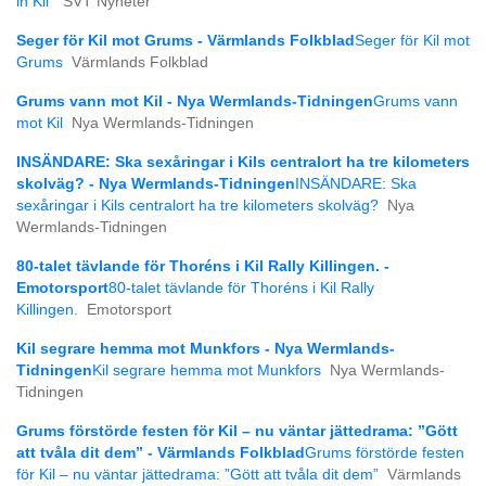
in Kil”
SVT Nyheter
Seger för Kil mot Grums - Värmlands Folkblad
Seger för Kil mot
Grums
Värmlands Folkblad
Grums vann mot Kil - Nya Wermlands-Tidningen
Grums vann
mot Kil
Nya Wermlands-Tidningen
INSÄNDARE: Ska sexåringar i Kils centralort ha tre kilometers
skolväg? - Nya Wermlands-Tidningen
INSÄNDARE: Ska
sexåringar i Kils centralort ha tre kilometers skolväg?
Nya
Wermlands-Tidningen
80-talet tävlande för Thoréns i Kil Rally Killingen. -
Emotorsport
80-talet tävlande för Thoréns i Kil Rally
Killingen.
Emotorsport
Kil segrare hemma mot Munkfors - Nya Wermlands-
Tidningen
Kil segrare hemma mot Munkfors
Nya Wermlands-
Tidningen
Grums förstörde festen för Kil – nu väntar jättedrama: ”Gött
att tvåla dit dem” - Värmlands Folkblad
Grums förstörde festen
för Kil – nu väntar jättedrama: ”Gött att tvåla dit dem”
Värmlands