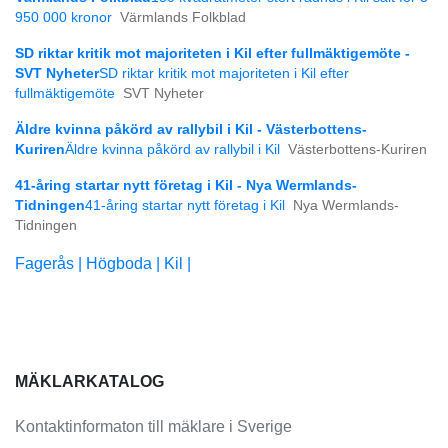
950 000 kronor
Värmlands Folkblad
SD riktar kritik mot majoriteten i Kil efter fullmäktigemöte -
SVT Nyheter
SD riktar kritik mot majoriteten i Kil efter
fullmäktigemöte
SVT Nyheter
Äldre kvinna påkörd av rallybil i Kil - Västerbottens-
Kuriren
Äldre kvinna påkörd av rallybil i Kil
Västerbottens-Kuriren
41-åring startar nytt företag i Kil - Nya Wermlands-
Tidningen
41-åring startar nytt företag i Kil
Nya Wermlands-
Tidningen
Fagerås |
Högboda |
Kil |
MÄKLARKATALOG
Kontaktinformaton till mäklare i Sverige