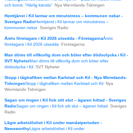
och konst: ”Härlig känsla”
Nya Wermlands-Tidningen
Hemtjänst i Kil larmar om minutstress – kommunen nekar -
Sveriges Radio
Hemtjänst i Kil larmar om minutstress –
kommunen nekar
Sveriges Radio
Årets företagare i Kil 2026 utsedda - Företagarna
Årets
företagare i Kil 2026 utsedda
Företagarna
Man döms till villkorlig dom och böter efter dödsolycka i Kil -
SVT Nyheter
Man döms till villkorlig dom och böter efter
dödsolycka i Kil
SVT Nyheter
Stopp i tågtrafiken mellan Karlstad och Kil - Nya Wermlands-
Tidningen
Stopp i tågtrafiken mellan Karlstad och Kil
Nya
Wermlands-Tidningen
Sagan om ringen i Kil fick sitt slut – ägaren hittad - Sveriges
Radio
Sagan om ringen i Kil fick sitt slut – ägaren hittad
Sveriges
Radio
Lägre arbetslöshet i Kil under mandatperioden -
Newsworthy
Lägre arbetslöshet i Kil under