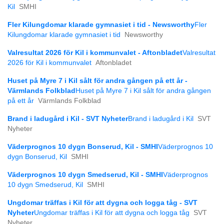
Kil
SMHI
Fler Kilungdomar klarade gymnasiet i tid - Newsworthy
Fler
Kilungdomar klarade gymnasiet i tid
Newsworthy
Valresultat 2026 för Kil i kommunvalet - Aftonbladet
Valresultat
2026 för Kil i kommunvalet
Aftonbladet
Huset på Myre 7 i Kil sålt för andra gången på ett år -
Värmlands Folkblad
Huset på Myre 7 i Kil sålt för andra gången
på ett år
Värmlands Folkblad
Brand i ladugård i Kil - SVT Nyheter
Brand i ladugård i Kil
SVT
Nyheter
Väderprognos 10 dygn Bonserud, Kil - SMHI
Väderprognos 10
dygn Bonserud, Kil
SMHI
Väderprognos 10 dygn Smedserud, Kil - SMHI
Väderprognos
10 dygn Smedserud, Kil
SMHI
Ungdomar träffas i Kil för att dygna och logga tåg - SVT
Nyheter
Ungdomar träffas i Kil för att dygna och logga tåg
SVT
Nyheter