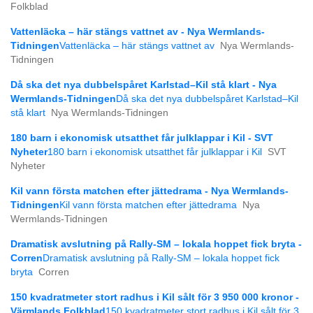
Folkblad
Vattenläcka – här stängs vattnet av - Nya Wermlands-
Tidningen
Vattenläcka – här stängs vattnet av
Nya Wermlands-
Tidningen
Då ska det nya dubbelspåret Karlstad–Kil stå klart - Nya
Wermlands-Tidningen
Då ska det nya dubbelspåret Karlstad–Kil
stå klart
Nya Wermlands-Tidningen
180 barn i ekonomisk utsatthet får julklappar i Kil - SVT
Nyheter
180 barn i ekonomisk utsatthet får julklappar i Kil
SVT
Nyheter
Kil vann första matchen efter jättedrama - Nya Wermlands-
Tidningen
Kil vann första matchen efter jättedrama
Nya
Wermlands-Tidningen
Dramatisk avslutning på Rally-SM – lokala hoppet fick bryta -
Corren
Dramatisk avslutning på Rally-SM – lokala hoppet fick
bryta
Corren
150 kvadratmeter stort radhus i Kil sålt för 3 950 000 kronor -
Värmlands Folkblad
150 kvadratmeter stort radhus i Kil sålt för 3