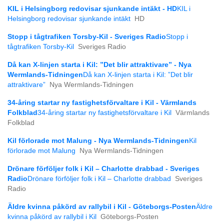
KIL i Helsingborg redovisar sjunkande intäkt - HD
KIL i
Helsingborg redovisar sjunkande intäkt
HD
Stopp i tågtrafiken Torsby-Kil - Sveriges Radio
Stopp i
tågtrafiken Torsby-Kil
Sveriges Radio
Då kan X-linjen starta i Kil: ”Det blir attraktivare” - Nya
Wermlands-Tidningen
Då kan X-linjen starta i Kil: ”Det blir
attraktivare”
Nya Wermlands-Tidningen
34-åring startar ny fastighetsförvaltare i Kil - Värmlands
Folkblad
34-åring startar ny fastighetsförvaltare i Kil
Värmlands
Folkblad
Kil förlorade mot Malung - Nya Wermlands-Tidningen
Kil
förlorade mot Malung
Nya Wermlands-Tidningen
Drönare förföljer folk i Kil – Charlotte drabbad - Sveriges
Radio
Drönare förföljer folk i Kil – Charlotte drabbad
Sveriges
Radio
Äldre kvinna påkörd av rallybil i Kil - Göteborgs-Posten
Äldre
kvinna påkörd av rallybil i Kil
Göteborgs-Posten