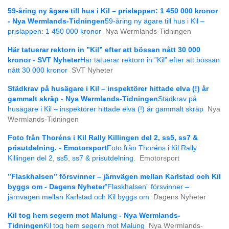
59-åring ny ägare till hus i Kil – prislappen: 1 450 000 kronor
- Nya Wermlands-Tidningen
59-åring ny ägare till hus i Kil –
prislappen: 1 450 000 kronor
Nya Wermlands-Tidningen
Här tatuerar rektorn in ”Kil” efter att bössan nått 30 000
kronor - SVT Nyheter
Här tatuerar rektorn in ”Kil” efter att bössan
nått 30 000 kronor
SVT Nyheter
Städkrav på husägare i Kil – inspektörer hittade elva (!) år
gammalt skräp - Nya Wermlands-Tidningen
Städkrav på
husägare i Kil – inspektörer hittade elva (!) år gammalt skräp
Nya
Wermlands-Tidningen
Foto från Thoréns i Kil Rally Killingen del 2, ss5, ss7 &
prisutdelning. - Emotorsport
Foto från Thoréns i Kil Rally
Killingen del 2, ss5, ss7 & prisutdelning.
Emotorsport
”Flaskhalsen” försvinner – järnvägen mellan Karlstad och Kil
byggs om - Dagens Nyheter
”Flaskhalsen” försvinner –
järnvägen mellan Karlstad och Kil byggs om
Dagens Nyheter
Kil tog hem segern mot Malung - Nya Wermlands-
Tidningen
Kil tog hem segern mot Malung
Nya Wermlands-