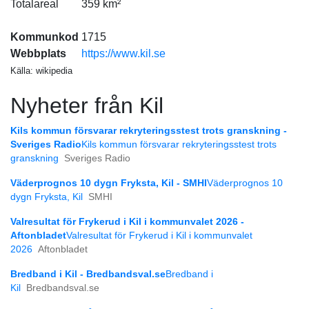
Totalareal
359 km²
Kommunkod
1715
Webbplats
https://www.kil.se
Källa: wikipedia
Nyheter från Kil
Kils kommun försvarar rekryteringsstest trots granskning -
Sveriges Radio
Kils kommun försvarar rekryteringsstest trots
granskning
Sveriges Radio
Väderprognos 10 dygn Fryksta, Kil - SMHI
Väderprognos 10
dygn Fryksta, Kil
SMHI
Valresultat för Frykerud i Kil i kommunvalet 2026 -
Aftonbladet
Valresultat för Frykerud i Kil i kommunvalet
2026
Aftonbladet
Bredband i Kil - Bredbandsval.se
Bredband i
Kil
Bredbandsval.se