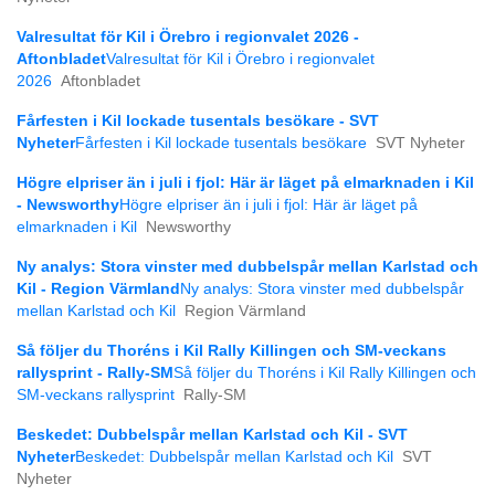
Valresultat för Kil i Örebro i regionvalet 2026 -
Aftonbladet
Valresultat för Kil i Örebro i regionvalet
2026
Aftonbladet
Fårfesten i Kil lockade tusentals besökare - SVT
Nyheter
Fårfesten i Kil lockade tusentals besökare
SVT Nyheter
Högre elpriser än i juli i fjol: Här är läget på elmarknaden i Kil
- Newsworthy
Högre elpriser än i juli i fjol: Här är läget på
elmarknaden i Kil
Newsworthy
Ny analys: Stora vinster med dubbelspår mellan Karlstad och
Kil - Region Värmland
Ny analys: Stora vinster med dubbelspår
mellan Karlstad och Kil
Region Värmland
Så följer du Thoréns i Kil Rally Killingen och SM-veckans
rallysprint - Rally-SM
Så följer du Thoréns i Kil Rally Killingen och
SM-veckans rallysprint
Rally-SM
Beskedet: Dubbelspår mellan Karlstad och Kil - SVT
Nyheter
Beskedet: Dubbelspår mellan Karlstad och Kil
SVT
Nyheter