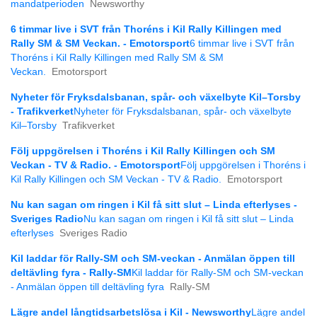
mandatperioden
Newsworthy
6 timmar live i SVT från Thoréns i Kil Rally Killingen med
Rally SM & SM Veckan. - Emotorsport
6 timmar live i SVT från
Thoréns i Kil Rally Killingen med Rally SM & SM
Veckan.
Emotorsport
Nyheter för Fryksdalsbanan, spår- och växelbyte Kil–Torsby
- Trafikverket
Nyheter för Fryksdalsbanan, spår- och växelbyte
Kil–Torsby
Trafikverket
Följ uppgörelsen i Thoréns i Kil Rally Killingen och SM
Veckan - TV & Radio. - Emotorsport
Följ uppgörelsen i Thoréns i
Kil Rally Killingen och SM Veckan - TV & Radio.
Emotorsport
Nu kan sagan om ringen i Kil få sitt slut – Linda efterlyses -
Sveriges Radio
Nu kan sagan om ringen i Kil få sitt slut – Linda
efterlyses
Sveriges Radio
Kil laddar för Rally-SM och SM-veckan - Anmälan öppen till
deltävling fyra - Rally-SM
Kil laddar för Rally-SM och SM-veckan
- Anmälan öppen till deltävling fyra
Rally-SM
Lägre andel långtids­arbetslösa i Kil - Newsworthy
Lägre andel