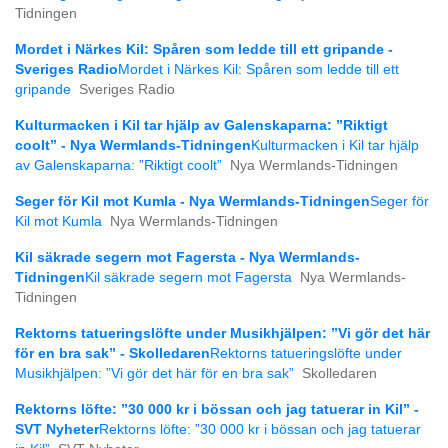
Tidningen
Mordet i Närkes Kil: Spåren som ledde till ett gripande -
Sveriges Radio
Mordet i Närkes Kil: Spåren som ledde till ett
gripande
Sveriges Radio
Kulturmacken i Kil tar hjälp av Galenskaparna: ”Riktigt
coolt” - Nya Wermlands-Tidningen
Kulturmacken i Kil tar hjälp
av Galenskaparna: ”Riktigt coolt”
Nya Wermlands-Tidningen
Seger för Kil mot Kumla - Nya Wermlands-Tidningen
Seger för
Kil mot Kumla
Nya Wermlands-Tidningen
Kil säkrade segern mot Fagersta - Nya Wermlands-
Tidningen
Kil säkrade segern mot Fagersta
Nya Wermlands-
Tidningen
Rektorns tatueringslöfte under Musikhjälpen: ”Vi gör det här
för en bra sak” - Skolledaren
Rektorns tatueringslöfte under
Musikhjälpen: ”Vi gör det här för en bra sak”
Skolledaren
Rektorns löfte: ”30 000 kr i bössan och jag tatuerar in Kil” -
SVT Nyheter
Rektorns löfte: ”30 000 kr i bössan och jag tatuerar