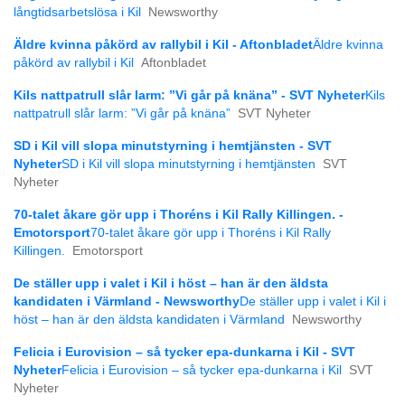
långtids­arbetslösa i Kil
Newsworthy
Äldre kvinna påkörd av rallybil i Kil - Aftonbladet
Äldre kvinna
påkörd av rallybil i Kil
Aftonbladet
Kils nattpatrull slår larm: ”Vi går på knäna” - SVT Nyheter
Kils
nattpatrull slår larm: ”Vi går på knäna”
SVT Nyheter
SD i Kil vill slopa minutstyrning i hemtjänsten - SVT
Nyheter
SD i Kil vill slopa minutstyrning i hemtjänsten
SVT
Nyheter
70-talet åkare gör upp i Thoréns i Kil Rally Killingen. -
Emotorsport
70-talet åkare gör upp i Thoréns i Kil Rally
Killingen.
Emotorsport
De ställer upp i valet i Kil i höst – han är den äldsta
kandidaten i Värmland - Newsworthy
De ställer upp i valet i Kil i
höst – han är den äldsta kandidaten i Värmland
Newsworthy
Felicia i Eurovision – så tycker epa-dunkarna i Kil - SVT
Nyheter
Felicia i Eurovision – så tycker epa-dunkarna i Kil
SVT
Nyheter