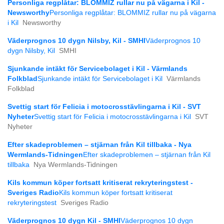
Personliga regplåtar: BLOMMIZ rullar nu på vägarna i Kil -
Newsworthy
Personliga regplåtar: BLOMMIZ rullar nu på vägarna
i Kil
Newsworthy
Väderprognos 10 dygn Nilsby, Kil - SMHI
Väderprognos 10
dygn Nilsby, Kil
SMHI
Sjunkande intäkt för Servicebolaget i Kil - Värmlands
Folkblad
Sjunkande intäkt för Servicebolaget i Kil
Värmlands
Folkblad
Svettig start för Felicia i motocrosstävlingarna i Kil - SVT
Nyheter
Svettig start för Felicia i motocrosstävlingarna i Kil
SVT
Nyheter
Efter skadeproblemen – stjärnan från Kil tillbaka - Nya
Wermlands-Tidningen
Efter skadeproblemen – stjärnan från Kil
tillbaka
Nya Wermlands-Tidningen
Kils kommun köper fortsatt kritiserat rekryteringstest -
Sveriges Radio
Kils kommun köper fortsatt kritiserat
rekryteringstest
Sveriges Radio
Väderprognos 10 dygn Kil - SMHI
Väderprognos 10 dygn