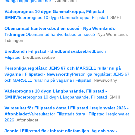
många lågbegåvade här”
Aftonbladet
Väderprognos 10 dygn Gammalkroppa, Filipstad -
SMHI
Väderprognos 10 dygn Gammalkroppa, Filipstad
SMHI
Obemannad hantverksbod en succé - Nya Wermlands-
Tidningen
Obemannad hantverksbod en succé
Nya Wermlands-
Tidningen
Bredband i Filipstad - Bredbandsval.se
Bredband i
Filipstad
Bredbandsval.se
Personliga regplåtar: JENS 67 och MARSEL1 rullar nu på
vägarna i Filipstad - Newsworthy
Personliga regplåtar: JENS 67
och MARSEL1 rullar nu på vägarna i Filipstad
Newsworthy
Väderprognos 10 dygn Långbansände, Filipstad -
SMHI
Väderprognos 10 dygn Långbansände, Filipstad
SMHI
Valresultat för Filipstads östra i Filipstad i regionvalet 2026 -
Aftonbladet
Valresultat för Filipstads östra i Filipstad i regionvalet
2026
Aftonbladet
Jennie i Filipstad fick inbrott när familjen låg och sov -