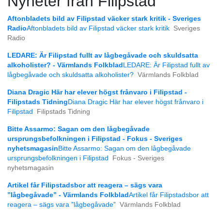
Nyheter från Filipstad
Aftonbladets bild av Filipstad väcker stark kritik - Sveriges
Radio
Aftonbladets bild av Filipstad väcker stark kritik
Sveriges
Radio
LEDARE: Är Filipstad fullt av lågbegåvade och skuldsatta
alkoholister? - Värmlands Folkblad
LEDARE: Är Filipstad fullt av
lågbegåvade och skuldsatta alkoholister?
Värmlands Folkblad
Diana Dragic Här har elever högst frånvaro i Filipstad -
Filipstads Tidning
Diana Dragic Här har elever högst frånvaro i
Filipstad
Filipstads Tidning
Bitte Assarmo: Sagan om den lågbegåvade
ursprungsbefolkningen i Filipstad - Fokus - Sveriges
nyhetsmagasin
Bitte Assarmo: Sagan om den lågbegåvade
ursprungsbefolkningen i Filipstad
Fokus - Sveriges
nyhetsmagasin
Artikel får Filipstadsbor att reagera – sägs vara
”lågbegåvade” - Värmlands Folkblad
Artikel får Filipstadsbor att
reagera – sägs vara ”lågbegåvade”
Värmlands Folkblad