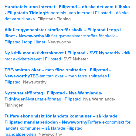
Hundratals utan internet i Filipstad – då ska det vara tillbaka
- Filipstads Tidning
Hundratals utan internet i Filipstad – då ska
det vara tillbaka
Filipstads Tidning
Allt fler gymnasister straffas för skolk – Filipstad i topp i
länet - Newsworthy
Allt fler gymnasister straffas för skolk –
Filipstad i topp i länet
Newsworthy
Ny kritik mot aktivitetskravet i Filipstad - SVT Nyheter
Ny kritik
mot aktivitetskravet i Filipstad
SVT Nyheter
TBE-smittan ökar – men färre smittades i Filipstad -
Newsworthy
TBE-smittan ökar – men färre smittades i
Filipstad
Newsworthy
Nystartat elföretag i Filipstad - Nya Wermlands-
Tidningen
Nystartat elföretag i Filipstad
Nya Wermlands-
Tidningen
Tuffare ekonomiskt för landets kommuner – så klarade
Filipstad mandatperioden - Newsworthy
Tuffare ekonomiskt för
landets kommuner – så klarade Filipstad
mandatperioden
Newsworthy