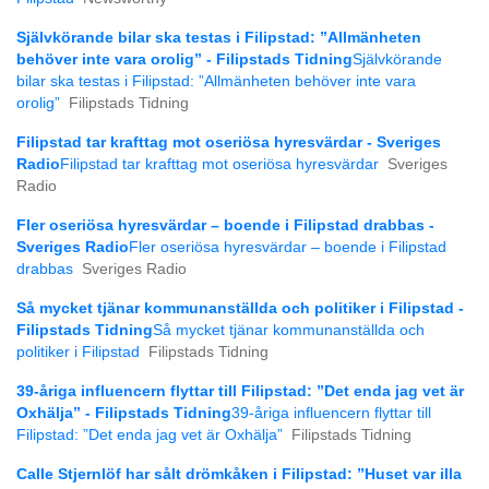
Självkörande bilar ska testas i Filipstad: ”Allmänheten
behöver inte vara orolig” - Filipstads Tidning
Självkörande
bilar ska testas i Filipstad: ”Allmänheten behöver inte vara
orolig”
Filipstads Tidning
Filipstad tar krafttag mot oseriösa hyresvärdar - Sveriges
Radio
Filipstad tar krafttag mot oseriösa hyresvärdar
Sveriges
Radio
Fler oseriösa hyresvärdar – boende i Filipstad drabbas -
Sveriges Radio
Fler oseriösa hyresvärdar – boende i Filipstad
drabbas
Sveriges Radio
Så mycket tjänar kommunanställda och politiker i Filipstad -
Filipstads Tidning
Så mycket tjänar kommunanställda och
politiker i Filipstad
Filipstads Tidning
39-åriga influencern flyttar till Filipstad: ”Det enda jag vet är
Oxhälja” - Filipstads Tidning
39-åriga influencern flyttar till
Filipstad: ”Det enda jag vet är Oxhälja”
Filipstads Tidning
Calle Stjernlöf har sålt drömkåken i Filipstad: ”Huset var illa