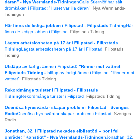
däran” - Nya Wermlands-Tidningen
Calle Stjernlöf har sålt
drömkåken i Filipstad: ”Huset var illa däran”
Nya Wermlands-
Tidningen
Här finns de lediga jobben i Filipstad - Filipstads Tidning
Här
finns de lediga jobben i Filipstad
Filipstads Tidning
Lägsta arbetslösheten på 17 år i Filipstad - Filipstads
Tidning
Lägsta arbetslösheten på 17 år i Filipstad
Filipstads
Tidning
Utsläpp av farligt ämne i Filipstad: ”Rinner mot vattnet” -
Filipstads Tidning
Utsläpp av farligt ämne i Filipstad: ”Rinner mot
vattnet”
Filipstads Tidning
Rekordmånga turister i Filipstad - Filipstads
Tidning
Rekordmånga turister i Filipstad
Filipstads Tidning
Oseriösa hyresvärdar skapar problem i Filipstad - Sveriges
Radio
Oseriösa hyresvärdar skapar problem i Filipstad
Sveriges
Radio
Jonathan, 32, i Filipstad nekades elbilsstöd – bor i fel
område: ”Konstigt” - Nya Wermlands-Tidningen
Jonathan, 32,