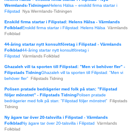
Wermlands-Tidningen
Helens Hälsa – enskild firma startar i
Filipstad
Nya Wermlands-Tidningen
Enskild firma startar i Filipstad: Helens Hälsa - Värmlands
Folkblad
Enskild firma startar i Filipstad: Helens Hälsa
Värmlands
Folkblad
44-åring startar nytt konsultföretag i Filipstad - Värmlands
Folkblad
44-åring startar nytt konsultföretag i
Filipstad
Värmlands Folkblad
Ghazaleh vill ta sporten till Filipstad: ”Men vi behöver fler” -
Filipstads Tidning
Ghazaleh vill ta sporten till Filipstad: ”Men vi
behöver fler”
Filipstads Tidning
Polisen pratade bedrägerier med folk på stan: ”Filipstad
följer mönstret” - Filipstads Tidning
Polisen pratade
bedrägerier med folk på stan: ”Filipstad följer mönstret”
Filipstads
Tidning
Ny ägare tar över 20-talsvilla i Filipstad - Värmlands
Folkblad
Ny ägare tar över 20-talsvilla i Filipstad
Värmlands
Folkblad