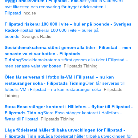
tryggt dricksvatten i Filipstad - ncc.se
Flyfallets vattenverk –
nytt filtersteg och renovering för tryggt dricksvatten i
Filipstad
ncc.se
Filipstad riskerar 100 000 i vite – buller på boende - Sveriges
Radio
Filipstad riskerar 100 000 i vite – buller på
boende
Sveriges Radio
Socialdemokraterna störst genom alla tider i Filipstad – men
senaste valet var botten - Filipstads
Tidning
Socialdemokraterna störst genom alla tider i Filipstad –
men senaste valet var botten
Filipstads Tidning
Ölen får serveras till fotbolls-VM i Filipstad – nu kan
restauranger söka - Filipstads Tidning
Ölen får serveras till
fotbolls-VM i Filipstad – nu kan restauranger söka
Filipstads
Tidning
Stora Enso stänger kontoret i Hällefors – flyttar till Filipstad -
Filipstads Tidning
Stora Enso stänger kontoret i Hällefors –
flyttar till Filipstad
Filipstads Tidning
Låga födelsetal håller tillbaka utvecklingen för Filipstad -
Filipstads Tidning
Låga födelsetal håller tillbaka utvecklingen för