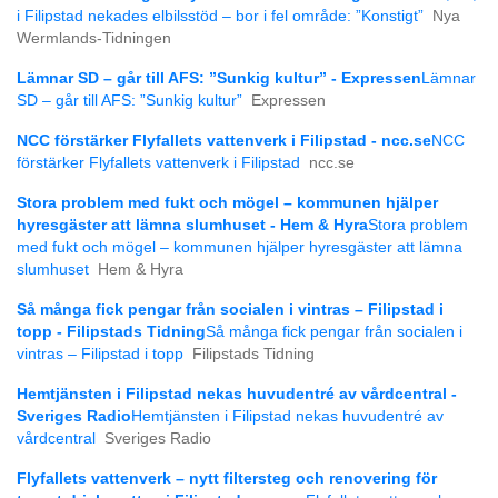
i Filipstad nekades elbilsstöd – bor i fel område: ”Konstigt”
Nya
Wermlands-Tidningen
Lämnar SD – går till AFS: ”Sunkig kultur” - Expressen
Lämnar
SD – går till AFS: ”Sunkig kultur”
Expressen
NCC förstärker Flyfallets vattenverk i Filipstad - ncc.se
NCC
förstärker Flyfallets vattenverk i Filipstad
ncc.se
Stora problem med fukt och mögel – kommunen hjälper
hyresgäster att lämna slumhuset - Hem & Hyra
Stora problem
med fukt och mögel – kommunen hjälper hyresgäster att lämna
slumhuset
Hem & Hyra
Så många fick pengar från socialen i vintras – Filipstad i
topp - Filipstads Tidning
Så många fick pengar från socialen i
vintras – Filipstad i topp
Filipstads Tidning
Hemtjänsten i Filipstad nekas huvudentré av vårdcentral -
Sveriges Radio
Hemtjänsten i Filipstad nekas huvudentré av
vårdcentral
Sveriges Radio
Flyfallets vattenverk – nytt filtersteg och renovering för