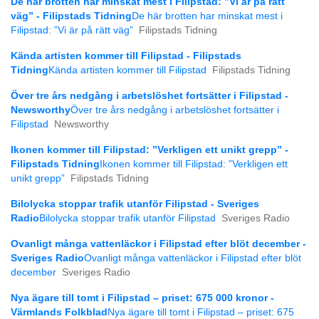
De här brotten har minskat mest i Filipstad: ”Vi är på rätt
väg” - Filipstads Tidning
De här brotten har minskat mest i
Filipstad: ”Vi är på rätt väg”
Filipstads Tidning
Kända artisten kommer till Filipstad - Filipstads
Tidning
Kända artisten kommer till Filipstad
Filipstads Tidning
Över tre års nedgång i arbetslöshet fortsätter i Filipstad -
Newsworthy
Över tre års nedgång i arbetslöshet fortsätter i
Filipstad
Newsworthy
Ikonen kommer till Filipstad: ”Verkligen ett unikt grepp” -
Filipstads Tidning
Ikonen kommer till Filipstad: ”Verkligen ett
unikt grepp”
Filipstads Tidning
Bilolycka stoppar trafik utanför Filipstad - Sveriges
Radio
Bilolycka stoppar trafik utanför Filipstad
Sveriges Radio
Ovanligt många vattenläckor i Filipstad efter blöt december -
Sveriges Radio
Ovanligt många vattenläckor i Filipstad efter blöt
december
Sveriges Radio
Nya ägare till tomt i Filipstad – priset: 675 000 kronor -
Värmlands Folkblad
Nya ägare till tomt i Filipstad – priset: 675