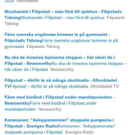
2026
Aftonbladet
Misshandel i Filipstad – man förd till sjukhus - Filipstads
Tidning
Misshandel i Filipstad – man förd till sjukhus
Filipstads
Tidning
Färre svenska ungdomar kommer in på gymnasiet -
Filipstads Tidning
Färre svenska ungdomar kommer in på
gymnasiet
Filipstads Tidning
Nu ska de invasiva lupinerna stoppas – här växer de i
Filipstad - Newsworthy
Nu ska de invasiva lupinerna stoppas –
här växer de i Filipstad
Newsworthy
Filipstad – därför är så många skuldsatta - Aftonbladet
TV
Filipstad – därför är så många skuldsatta
Aftonbladet TV
Färre med bistånd i Filipstad under mandatperioden -
Newsworthy
Färre med bistånd i Filipstad under
mandatperioden
Newsworthy
Kommunen: ”Avloppsmonster” stoppade pumparna i
Filipstad - Sveriges Radio
Kommunen: ”Avloppsmonster”
stoppade pumparna i Filipstad
Sveriges Radio