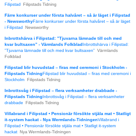
Filipstad
Filipstads Tidning
Färre konkurser under första halvåret – så är läget i Filipstad
- Newsworthy
Färre konkurser under första halvåret – så är läget
i Filipstad
Newsworthy
Inbrottshärva i Filipstad: ”Tjuvarna lämnade till och med
kvar bultsaxen” - Värmlands Folkblad
Inbrottshärva i Filipstad:
”Tjuvarna lämnade till och med kvar bultsaxen”
Värmlands
Folkblad
Filipstad blir huvudstad – firas med ceremoni i Stockholm -
Filipstads Tidning
Filipstad blir huvudstad – firas med ceremoni i
Stockholm
Filipstads Tidning
Inbrottsvåg i Filipstad – flera verksamheter drabbade -
Filipstads Tidning
Inbrottsvåg i Filipstad – flera verksamheter
drabbade
Filipstads Tidning
Villabrand i Filipstad • Pensionär försökte stjäla mat • Statligt
it-system hackat - Nya Wermlands-Tidningen
Villabrand i
Filipstad • Pensionär försökte stjäla mat • Statligt it-system
hackat
Nya Wermlands-Tidningen