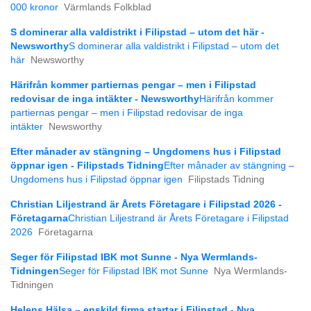
000 kronor
Värmlands Folkblad
S dominerar alla valdistrikt i Filipstad – utom det här -
Newsworthy
S dominerar alla valdistrikt i Filipstad – utom det
här
Newsworthy
Härifrån kommer partiernas pengar – men i Filipstad
redovisar de inga intäkter - Newsworthy
Härifrån kommer
partiernas pengar – men i Filipstad redovisar de inga
intäkter
Newsworthy
Efter månader av stängning – Ungdomens hus i Filipstad
öppnar igen - Filipstads Tidning
Efter månader av stängning –
Ungdomens hus i Filipstad öppnar igen
Filipstads Tidning
Christian Liljestrand är Årets Företagare i Filipstad 2026 -
Företagarna
Christian Liljestrand är Årets Företagare i Filipstad
2026
Företagarna
Seger för Filipstad IBK mot Sunne - Nya Wermlands-
Tidningen
Seger för Filipstad IBK mot Sunne
Nya Wermlands-
Tidningen
Helens Hälsa – enskild firma startar i Filipstad - Nya