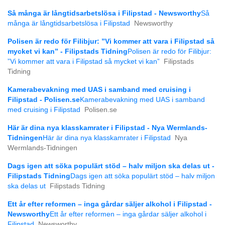
Så många är långtids­arbetslösa i Filipstad - Newsworthy
Så
många är långtids­arbetslösa i Filipstad
Newsworthy
Polisen är redo för Filibjur: ”Vi kommer att vara i Filipstad så
mycket vi kan” - Filipstads Tidning
Polisen är redo för Filibjur:
”Vi kommer att vara i Filipstad så mycket vi kan”
Filipstads
Tidning
Kamerabevakning med UAS i samband med cruising i
Filipstad - Polisen.se
Kamerabevakning med UAS i samband
med cruising i Filipstad
Polisen.se
Här är dina nya klasskamrater i Filipstad - Nya Wermlands-
Tidningen
Här är dina nya klasskamrater i Filipstad
Nya
Wermlands-Tidningen
Dags igen att söka populärt stöd – halv miljon ska delas ut -
Filipstads Tidning
Dags igen att söka populärt stöd – halv miljon
ska delas ut
Filipstads Tidning
Ett år efter reformen – inga gårdar säljer alkohol i Filipstad -
Newsworthy
Ett år efter reformen – inga gårdar säljer alkohol i
Filipstad
Newsworthy