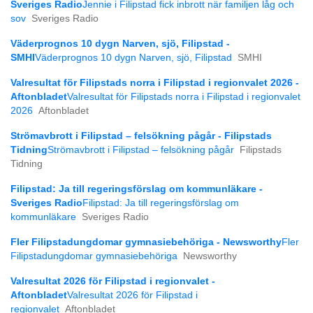
Sveriges Radio
Jennie i Filipstad fick inbrott när familjen låg och
sov
Sveriges Radio
Väderprognos 10 dygn Narven, sjö, Filipstad -
SMHI
Väderprognos 10 dygn Narven, sjö, Filipstad
SMHI
Valresultat för Filipstads norra i Filipstad i regionvalet 2026 -
Aftonbladet
Valresultat för Filipstads norra i Filipstad i regionvalet
2026
Aftonbladet
Strömavbrott i Filipstad – felsökning pågår - Filipstads
Tidning
Strömavbrott i Filipstad – felsökning pågår
Filipstads
Tidning
Filipstad: Ja till regeringsförslag om kommunläkare -
Sveriges Radio
Filipstad: Ja till regeringsförslag om
kommunläkare
Sveriges Radio
Fler Filipstadungdomar gymnasiebehöriga - Newsworthy
Fler
Filipstadungdomar gymnasiebehöriga
Newsworthy
Valresultat 2026 för Filipstad i regionvalet -
Aftonbladet
Valresultat 2026 för Filipstad i
regionvalet
Aftonbladet