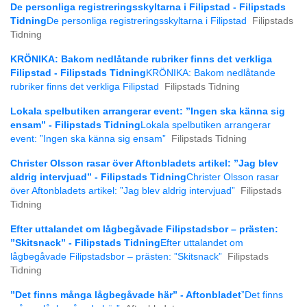
De personliga registreringsskyltarna i Filipstad - Filipstads
Tidning
De personliga registreringsskyltarna i Filipstad
Filipstads
Tidning
KRÖNIKA: Bakom nedlåtande rubriker finns det verkliga
Filipstad - Filipstads Tidning
KRÖNIKA: Bakom nedlåtande
rubriker finns det verkliga Filipstad
Filipstads Tidning
Lokala spelbutiken arrangerar event: ”Ingen ska känna sig
ensam” - Filipstads Tidning
Lokala spelbutiken arrangerar
event: ”Ingen ska känna sig ensam”
Filipstads Tidning
Christer Olsson rasar över Aftonbladets artikel: ”Jag blev
aldrig intervjuad” - Filipstads Tidning
Christer Olsson rasar
över Aftonbladets artikel: ”Jag blev aldrig intervjuad”
Filipstads
Tidning
Efter uttalandet om lågbegåvade Filipstadsbor – prästen:
”Skitsnack” - Filipstads Tidning
Efter uttalandet om
lågbegåvade Filipstadsbor – prästen: ”Skitsnack”
Filipstads
Tidning
”Det finns många lågbegåvade här” - Aftonbladet
”Det finns