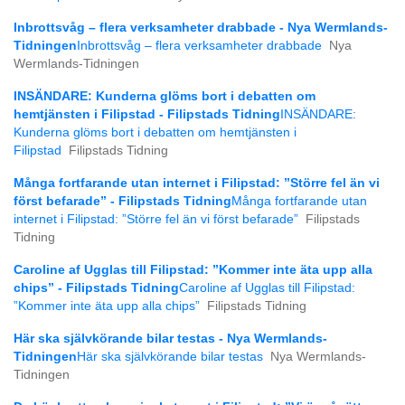
Inbrottsvåg – flera verksamheter drabbade - Nya Wermlands-
Tidningen
Inbrottsvåg – flera verksamheter drabbade
Nya
Wermlands-Tidningen
INSÄNDARE: Kunderna glöms bort i debatten om
hemtjänsten i Filipstad - Filipstads Tidning
INSÄNDARE:
Kunderna glöms bort i debatten om hemtjänsten i
Filipstad
Filipstads Tidning
Många fortfarande utan internet i Filipstad: ”Större fel än vi
först befarade” - Filipstads Tidning
Många fortfarande utan
internet i Filipstad: ”Större fel än vi först befarade”
Filipstads
Tidning
Caroline af Ugglas till Filipstad: ”Kommer inte äta upp alla
chips” - Filipstads Tidning
Caroline af Ugglas till Filipstad:
”Kommer inte äta upp alla chips”
Filipstads Tidning
Här ska självkörande bilar testas - Nya Wermlands-
Tidningen
Här ska självkörande bilar testas
Nya Wermlands-
Tidningen