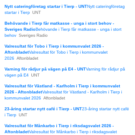
Nytt cateringföretag startar i Tierp - UNT
Nytt cateringföretag
startar i Tierp
UNT
Behövande i Tierp får matkasse - unga i stort behov -
Sveriges Radio
Behövande i Tierp får matkasse - unga i stort
behov
Sveriges Radio
Valresultat för Tobo i Tierp i kommunvalet 2026 -
Aftonbladet
Valresultat för Tobo i Tierp i kommunvalet
2026
Aftonbladet
Varning för rådjur på vägen på E4 - UNT
Varning för rådjur på
vägen på E4
UNT
Valresultat för Västland - Karlholm i Tierp i kommunvalet
2026 - Aftonbladet
Valresultat för Västland - Karlholm i Tierp i
kommunvalet 2026
Aftonbladet
23-åring startar nytt café i Tierp - UNT
23-åring startar nytt café
i Tierp
UNT
Valresultat för Månkarbo i Tierp i riksdagsvalet 2026 -
Aftonbladet
Valresultat för Månkarbo i Tierp i riksdagsvalet