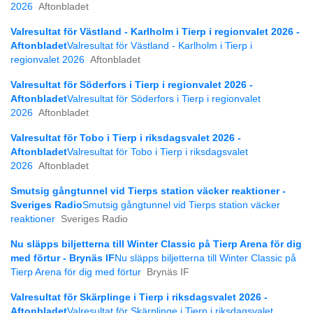
2026
Aftonbladet
Valresultat för Västland - Karlholm i Tierp i regionvalet 2026 -
Aftonbladet
Valresultat för Västland - Karlholm i Tierp i
regionvalet 2026
Aftonbladet
Valresultat för Söderfors i Tierp i regionvalet 2026 -
Aftonbladet
Valresultat för Söderfors i Tierp i regionvalet
2026
Aftonbladet
Valresultat för Tobo i Tierp i riksdagsvalet 2026 -
Aftonbladet
Valresultat för Tobo i Tierp i riksdagsvalet
2026
Aftonbladet
Smutsig gångtunnel vid Tierps station väcker reaktioner -
Sveriges Radio
Smutsig gångtunnel vid Tierps station väcker
reaktioner
Sveriges Radio
Nu släpps biljetterna till Winter Classic på Tierp Arena för dig
med förtur - Brynäs IF
Nu släpps biljetterna till Winter Classic på
Tierp Arena för dig med förtur
Brynäs IF
Valresultat för Skärplinge i Tierp i riksdagsvalet 2026 -
Aftonbladet
Valresultat för Skärplinge i Tierp i riksdagsvalet