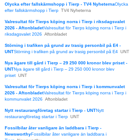
Olycka efter fallskärmshopp i Tierp - TV4 Nyheterna
Olycka
efter fallskärmshopp i Tierp
TV4 Nyheterna
Valresultat för Tierps köping norra i Tierp i riksdagsvalet
2026 - Aftonbladet
Valresultat för Tierps köping norra i Tierp i
riksdagsvalet 2026
Aftonbladet
Störning i trafiken på grund av trasig personbil på E4 -
UNT
Störning i trafiken på grund av trasig personbil på E4
UNT
Nya ägare till gård i Tierp – 29 250 000 kronor blev priset -
UNT
Nya ägare till gård i Tierp – 29 250 000 kronor blev
priset
UNT
Valresultat för Tierps köping norra i Tierp i kommunvalet
2026 - Aftonbladet
Valresultat för Tierps köping norra i Tierp i
kommunvalet 2026
Aftonbladet
Nytt restaurangföretag startar i Tierp - UNT
Nytt
restaurangföretag startar i Tierp
UNT
Fossilbilar åter vanligare än laddbara i Tierp -
Newsworthy
Fossilbilar åter vanligare än laddbara i