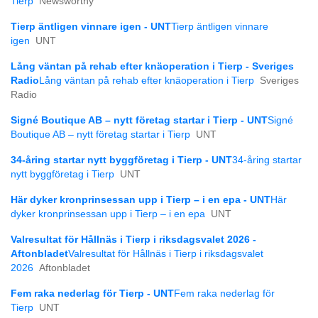
Tierp
Newsworthy
Tierp äntligen vinnare igen - UNT
Tierp äntligen vinnare
igen
UNT
Lång väntan på rehab efter knäoperation i Tierp - Sveriges
Radio
Lång väntan på rehab efter knäoperation i Tierp
Sveriges
Radio
Signé Boutique AB – nytt företag startar i Tierp - UNT
Signé
Boutique AB – nytt företag startar i Tierp
UNT
34-åring startar nytt byggföretag i Tierp - UNT
34-åring startar
nytt byggföretag i Tierp
UNT
Här dyker kronprinsessan upp i Tierp – i en epa - UNT
Här
dyker kronprinsessan upp i Tierp – i en epa
UNT
Valresultat för Hållnäs i Tierp i riksdagsvalet 2026 -
Aftonbladet
Valresultat för Hållnäs i Tierp i riksdagsvalet
2026
Aftonbladet
Fem raka nederlag för Tierp - UNT
Fem raka nederlag för
Tierp
UNT