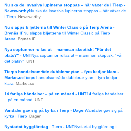
Nu ska de invasiva lupinerna stoppas – här växer de i Tierp -
Newsworthy
Nu ska de invasiva lupinerna stoppas – här växer de
i Tierp
Newsworthy
Nu släpps biljetterna till Winter Classic på Tierp Arena -
Brynäs IF
Nu släpps biljetterna till Winter Classic på Tierp
Arena
Brynäs IF
Nya soptunnor rullas ut – mamman skeptisk: "Får det
plats?" - UNT
Nya soptunnor rullas ut – mamman skeptisk: "Får
det plats?"
UNT
Tierps handelsområde dubblerar ytan – fyra kedjor klara -
Market.se
Tierps handelsområde dubblerar ytan – fyra kedjor
klara
Market.se
14 farliga händelser – på en månad - UNT
14 farliga händelser
– på en månad
UNT
Vandaler gav sig på kyrka i Tierp - Dagen
Vandaler gav sig på
kyrka i Tierp
Dagen
Nystartat byggföretag i Tierp - UNT
Nystartat byggföretag i