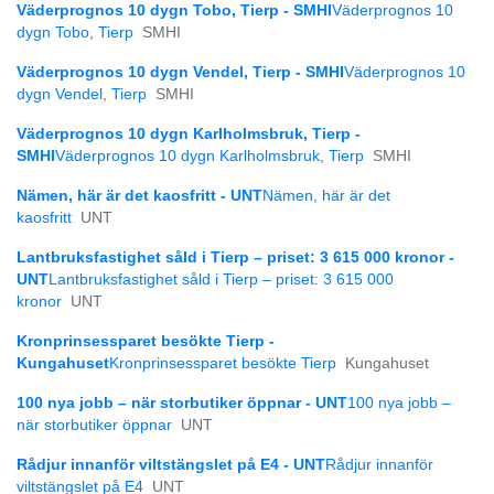
Väderprognos 10 dygn Tobo, Tierp - SMHI
Väderprognos 10
dygn Tobo, Tierp
SMHI
Väderprognos 10 dygn Vendel, Tierp - SMHI
Väderprognos 10
dygn Vendel, Tierp
SMHI
Väderprognos 10 dygn Karlholmsbruk, Tierp -
SMHI
Väderprognos 10 dygn Karlholmsbruk, Tierp
SMHI
Nämen, här är det kaosfritt - UNT
Nämen, här är det
kaosfritt
UNT
Lantbruksfastighet såld i Tierp – priset: 3 615 000 kronor -
UNT
Lantbruksfastighet såld i Tierp – priset: 3 615 000
kronor
UNT
Kronprinsessparet besökte Tierp -
Kungahuset
Kronprinsessparet besökte Tierp
Kungahuset
100 nya jobb – när storbutiker öppnar - UNT
100 nya jobb –
när storbutiker öppnar
UNT
Rådjur innanför viltstängslet på E4 - UNT
Rådjur innanför
viltstängslet på E4
UNT