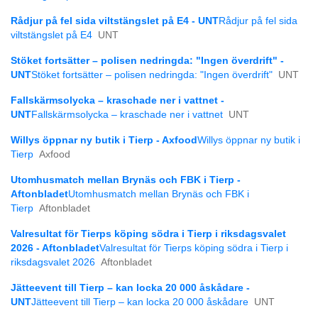
Rådjur på fel sida viltstängslet på E4 - UNT
Rådjur på fel sida
viltstängslet på E4
UNT
Stöket fortsätter – polisen nedringda: "Ingen överdrift" -
UNT
Stöket fortsätter – polisen nedringda: "Ingen överdrift"
UNT
Fallskärmsolycka – kraschade ner i vattnet -
UNT
Fallskärmsolycka – kraschade ner i vattnet
UNT
Willys öppnar ny butik i Tierp - Axfood
Willys öppnar ny butik i
Tierp
Axfood
Utomhusmatch mellan Brynäs och FBK i Tierp -
Aftonbladet
Utomhusmatch mellan Brynäs och FBK i
Tierp
Aftonbladet
Valresultat för Tierps köping södra i Tierp i riksdagsvalet
2026 - Aftonbladet
Valresultat för Tierps köping södra i Tierp i
riksdagsvalet 2026
Aftonbladet
Jätteevent till Tierp – kan locka 20 000 åskådare -
UNT
Jätteevent till Tierp – kan locka 20 000 åskådare
UNT