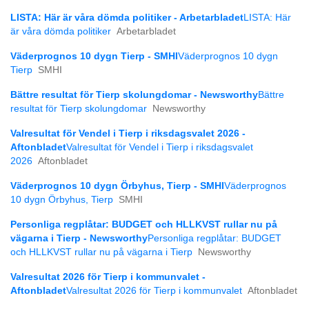
LISTA: Här är våra dömda politiker - Arbetarbladet
LISTA: Här
är våra dömda politiker
Arbetarbladet
Väderprognos 10 dygn Tierp - SMHI
Väderprognos 10 dygn
Tierp
SMHI
Bättre resultat för Tierp skolungdomar - Newsworthy
Bättre
resultat för Tierp skolungdomar
Newsworthy
Valresultat för Vendel i Tierp i riksdagsvalet 2026 -
Aftonbladet
Valresultat för Vendel i Tierp i riksdagsvalet
2026
Aftonbladet
Väderprognos 10 dygn Örbyhus, Tierp - SMHI
Väderprognos
10 dygn Örbyhus, Tierp
SMHI
Personliga regplåtar: BUDGET och HLLKVST rullar nu på
vägarna i Tierp - Newsworthy
Personliga regplåtar: BUDGET
och HLLKVST rullar nu på vägarna i Tierp
Newsworthy
Valresultat 2026 för Tierp i kommunvalet -
Aftonbladet
Valresultat 2026 för Tierp i kommunvalet
Aftonbladet