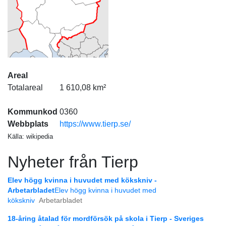
Areal
Totalareal
1 610,08 km²
Kommunkod
0360
Webbplats
https://www.tierp.se/
Källa: wikipedia
Nyheter från Tierp
Elev högg kvinna i huvudet med kökskniv -
Arbetarbladet
Elev högg kvinna i huvudet med
kökskniv
Arbetarbladet
18-åring åtalad för mordförsök på skola i Tierp - Sveriges