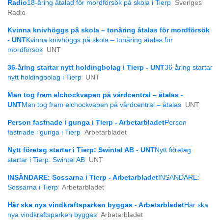
Radio
18-åring åtalad för mordförsök på skola i Tierp
Sveriges
Radio
Kvinna knivhöggs på skola – tonåring åtalas för mordförsök
- UNT
Kvinna knivhöggs på skola – tonåring åtalas för
mordförsök
UNT
36-åring startar nytt holdingbolag i Tierp - UNT
36-åring startar
nytt holdingbolag i Tierp
UNT
Man tog fram elchockvapen på vårdcentral – åtalas -
UNT
Man tog fram elchockvapen på vårdcentral – åtalas
UNT
Person fastnade i gunga i Tierp - Arbetarbladet
Person
fastnade i gunga i Tierp
Arbetarbladet
Nytt företag startar i Tierp: Swintel AB - UNT
Nytt företag
startar i Tierp: Swintel AB
UNT
INSÄNDARE: Sossarna i Tierp - Arbetarbladet
INSÄNDARE:
Sossarna i Tierp
Arbetarbladet
Här ska nya vindkraftsparken byggas - Arbetarbladet
Här ska
nya vindkraftsparken byggas
Arbetarbladet