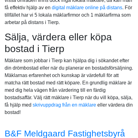
vissa områden finns dock inga lokala mäklare, då kan man
få effektiv hjälp av en
digital mäklare online på distans
. För
tillfället har vi 5 lokala mäklarfirmor och 1 mäklarfirma som
arbetar på distans i Tierp.
Sälja, värdera eller köpa
bostad i Tierp
Mäklare som jobbar i Tierp kan hjälpa dig i sökandet efter
din drömbostad eller när du planerar en bostadsförsäljning.
Mäklarnas erfarenhet och kunskap är värdefull för att
matcha rätt bostad med rätt köpare. En grundlig mäklare är
med dig hela vägen från värdering till en färdig
bostadsaffär. Välj rätt mäklare i Tierp när du vill köpa, sälja,
få hjälp med
skrivuppdrag från en mäklare
eller värdera din
bostad!
B&F Meldgaard Fastighetsbyrå