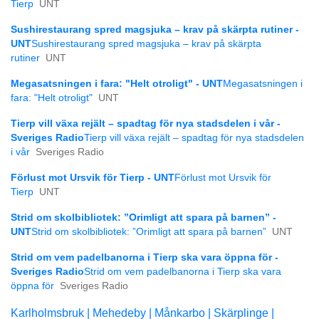
Tierp
UNT
Sushirestaurang spred magsjuka – krav på skärpta rutiner -
UNT
Sushirestaurang spred magsjuka – krav på skärpta
rutiner
UNT
Megasatsningen i fara: "Helt otroligt" - UNT
Megasatsningen i
fara: "Helt otroligt"
UNT
Tierp vill växa rejält – spadtag för nya stadsdelen i vår -
Sveriges Radio
Tierp vill växa rejält – spadtag för nya stadsdelen
i vår
Sveriges Radio
Förlust mot Ursvik för Tierp - UNT
Förlust mot Ursvik för
Tierp
UNT
Strid om skolbibliotek: ”Orimligt att spara på barnen” -
UNT
Strid om skolbibliotek: ”Orimligt att spara på barnen”
UNT
Strid om vem padelbanorna i Tierp ska vara öppna för -
Sveriges Radio
Strid om vem padelbanorna i Tierp ska vara
öppna för
Sveriges Radio
Karlholmsbruk |
Mehedeby |
Månkarbo |
Skärplinge |