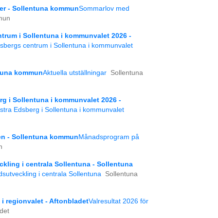
ter - Sollentuna kommun
Sommarlov med
mun
ntrum i Sollentuna i kommunvalet 2026 -
Edsbergs centrum i Sollentuna i kommunvalet
entuna kommun
Aktuella utställningar
Sollentuna
erg i Sollentuna i kommunvalet 2026 -
ästra Edsberg i Sollentuna i kommunvalet
n - Sollentuna kommun
Månadsprogram på
n
ckling i centrala Sollentuna - Sollentuna
adsutveckling i centrala Sollentuna
Sollentuna
 i regionvalet - Aftonbladet
Valresultat 2026 för
det