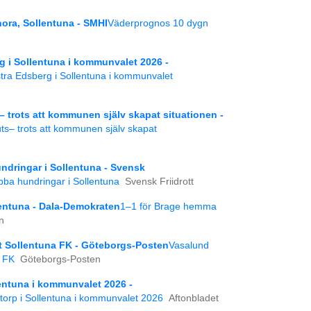
ra, Sollentuna - SMHI
Väderprognos 10 dygn
rg i Sollentuna i kommunvalet 2026 -
stra Edsberg i Sollentuna i kommunvalet
trots att kommunen själv skapat situationen -
s– trots att kommunen själv skapat
dringar i Sollentuna - Svensk
ba hundringar i Sollentuna
Svensk Friidrott
entuna - Dala-Demokraten
1–1 för Brage hemma
n
 Sollentuna FK - Göteborgs-Posten
Vasalund
 FK
Göteborgs-Posten
llentuna i kommunvalet 2026 -
ytorp i Sollentuna i kommunvalet 2026
Aftonbladet