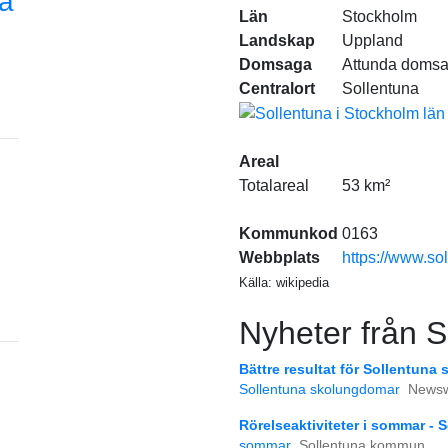
na
Län
Stockholm
Landskap
Uppland
Domsaga
Attunda doms
Centralort
Sollentuna
Areal
Totalareal
53 km²
Kommunkod
0163
Webbplats
https://www.so
Källa: wikipedia
Nyheter från S
Bättre resultat för Sollentun
Sollentuna skolungdomar
Newsw
Rörelseaktiviteter i sommar -
sommar
Sollentuna kommun