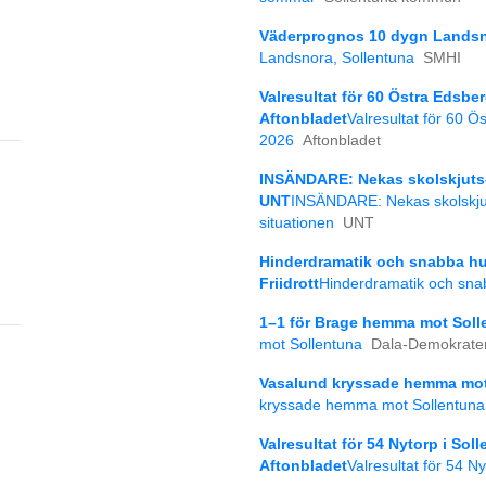
Väderprognos 10 dygn Landsno
Landsnora, Sollentuna
SMHI
Valresultat för 60 Östra Edsbe
Aftonbladet
Valresultat för 60 Ö
2026
Aftonbladet
INSÄNDARE: Nekas skolskjuts– 
UNT
INSÄNDARE: Nekas skolskjut
situationen
UNT
Hinderdramatik och snabba hun
Friidrott
Hinderdramatik och snab
1–1 för Brage hemma mot Soll
mot Sollentuna
Dala-Demokrate
Vasalund kryssade hemma mot
kryssade hemma mot Sollentuna
Valresultat för 54 Nytorp i So
Aftonbladet
Valresultat för 54 N