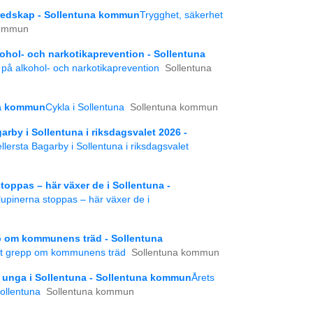
eredskap - Sollentuna kommun
Trygghet, säkerhet
kommun
kohol- och narkotikaprevention - Sollentuna
t på alkohol- och narkotikaprevention
Sollentuna
una kommun
Cykla i Sollentuna
Sollentuna kommun
garby i Sollentuna i riksdagsvalet 2026 -
ellersta Bagarby i Sollentuna i riksdagsvalet
toppas – här växer de i Sollentuna -
lupinerna stoppas – här växer de i
pp om kommunens träd - Sollentuna
lat grepp om kommunens träd
Sollentuna kommun
 unga i Sollentuna - Sollentuna kommun
Årets
ollentuna
Sollentuna kommun