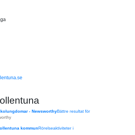
aga
llentuna.se
ollentuna
a skolungdomar - Newsworthy
Bättre resultat för
orthy
 Sollentuna kommun
Rörelseaktiviteter i