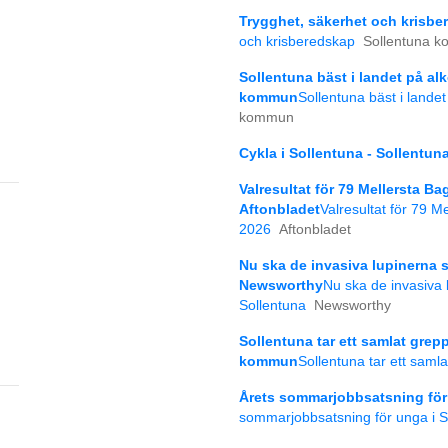
Trygghet, säkerhet och krisb
och krisberedskap
Sollentuna 
Sollentuna bäst i landet på al
kommun
Sollentuna bäst i lande
kommun
Cykla i Sollentuna - Sollent
Valresultat för 79 Mellersta Ba
Aftonbladet
Valresultat för 79 M
2026
Aftonbladet
Nu ska de invasiva lupinerna s
Newsworthy
Nu ska de invasiva 
Sollentuna
Newsworthy
Sollentuna tar ett samlat gre
kommun
Sollentuna tar ett sam
Årets sommarjobbsatsning för
sommarjobbsatsning för unga i S