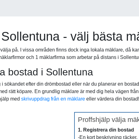
Sollentuna - välj bästa m
t välja på. I vissa områden finns dock inga lokala mäklare, då ka
la mäklarfirmor och 1 mäklarfirma som arbetar på distans i Sollentu
pa bostad i Sollentuna
 i sökandet efter din drömbostad eller när du planerar en bosta
med rätt köpare. En grundlig mäklare är med dig hela vägen från vä
 hjälp med
skrivuppdrag från en mäklare
eller värdera din bostad
Proffshjälp välja mäk
1. Registrera din bostad
-En kort beskrivning räcker.