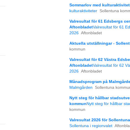
Sommarlov med kulturaktivite
kulturaktiviteter
Sollentuna kom
Valresultat för 61 Edsbergs ce
Aftonbladet
Valresultat för 61 
2026
Aftonbladet
Aktuella utställningar - Soll
kommun
Valresultat för 62 Västra Edsb
Aftonbladet
Valresultat för 62 V
2026
Aftonbladet
Månadsprogram på Malmgårde
Malmgården
Sollentuna kommu
Nytt steg för hållbar stadsutve
kommun
Nytt steg för hållbar st
kommun
Valresultat 2026 för Sollentuna
Sollentuna i regionvalet
Aftonbla