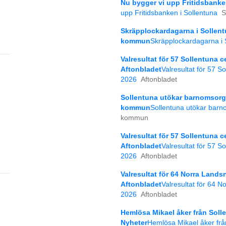
Nu bygger vi upp Fritidsbanke
upp Fritidsbanken i Sollentuna
S
Skräpplockardagarna i Sollent
kommun
Skräpplockardagarna i 
Valresultat för 57 Sollentuna c
Aftonbladet
Valresultat för 57 S
2026
Aftonbladet
Sollentuna utökar barnomsorgst
kommun
Sollentuna utökar barno
kommun
Valresultat för 57 Sollentuna c
Aftonbladet
Valresultat för 57 S
2026
Aftonbladet
Valresultat för 64 Norra Lands
Aftonbladet
Valresultat för 64 
2026
Aftonbladet
Hemlösa Mikael åker från Sollen
Nyheter
Hemlösa Mikael åker från 