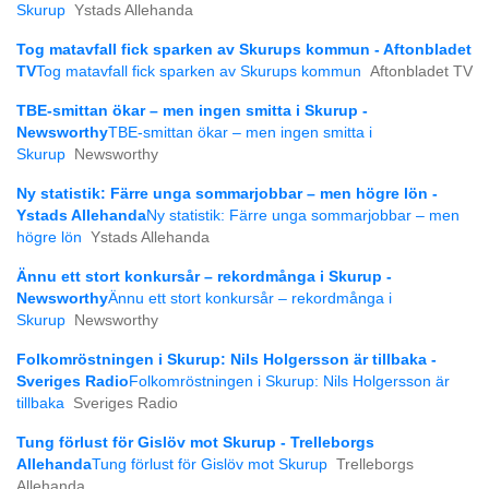
Skurup
Ystads Allehanda
Tog matavfall fick sparken av Skurups kommun - Aftonbladet
TV
Tog matavfall fick sparken av Skurups kommun
Aftonbladet TV
TBE-smittan ökar – men ingen smitta i Skurup -
Newsworthy
TBE-smittan ökar – men ingen smitta i
Skurup
Newsworthy
Ny statistik: Färre unga sommarjobbar – men högre lön -
Ystads Allehanda
Ny statistik: Färre unga sommarjobbar – men
högre lön
Ystads Allehanda
Ännu ett stort konkursår – rekordmånga i Skurup -
Newsworthy
Ännu ett stort konkursår – rekordmånga i
Skurup
Newsworthy
Folkomröstningen i Skurup: Nils Holgersson är tillbaka -
Sveriges Radio
Folkomröstningen i Skurup: Nils Holgersson är
tillbaka
Sveriges Radio
Tung förlust för Gislöv mot Skurup - Trelleborgs
Allehanda
Tung förlust för Gislöv mot Skurup
Trelleborgs
Allehanda