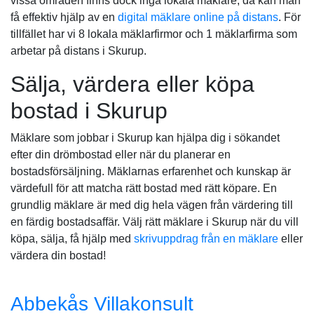
vissa områden finns dock inga lokala mäklare, då kan man
få effektiv hjälp av en
digital mäklare online på distans
. För
tillfället har vi 8 lokala mäklarfirmor och 1 mäklarfirma som
arbetar på distans i Skurup.
Sälja, värdera eller köpa
bostad i Skurup
Mäklare som jobbar i Skurup kan hjälpa dig i sökandet
efter din drömbostad eller när du planerar en
bostadsförsäljning. Mäklarnas erfarenhet och kunskap är
värdefull för att matcha rätt bostad med rätt köpare. En
grundlig mäklare är med dig hela vägen från värdering till
en färdig bostadsaffär. Välj rätt mäklare i Skurup när du vill
köpa, sälja, få hjälp med
skrivuppdrag från en mäklare
eller
värdera din bostad!
Abbekås Villakonsult