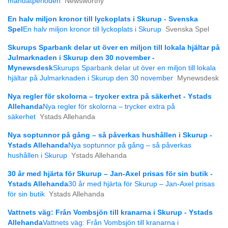
mandatperioden
Newsworthy
En halv miljon kronor till lyckoplats i Skurup - Svenska
Spel
En halv miljon kronor till lyckoplats i Skurup
Svenska Spel
Skurups Sparbank delar ut över en miljon till lokala hjältar på
Julmarknaden i Skurup den 30 november -
Mynewsdesk
Skurups Sparbank delar ut över en miljon till lokala
hjältar på Julmarknaden i Skurup den 30 november
Mynewsdesk
Nya regler för skolorna – trycker extra på säkerhet - Ystads
Allehanda
Nya regler för skolorna – trycker extra på
säkerhet
Ystads Allehanda
Nya soptunnor på gång – så påverkas hushållen i Skurup -
Ystads Allehanda
Nya soptunnor på gång – så påverkas
hushållen i Skurup
Ystads Allehanda
30 år med hjärta för Skurup – Jan-Axel prisas för sin butik -
Ystads Allehanda
30 år med hjärta för Skurup – Jan-Axel prisas
för sin butik
Ystads Allehanda
Vattnets väg: Från Vombsjön till kranarna i Skurup - Ystads
Allehanda
Vattnets väg: Från Vombsjön till kranarna i