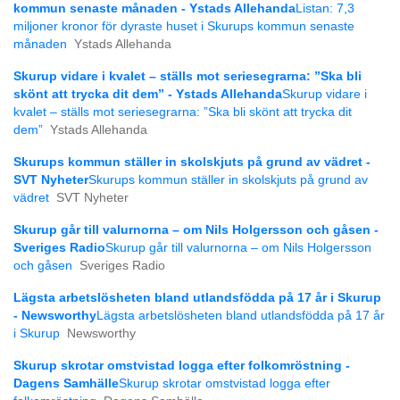
kommun senaste månaden - Ystads Allehanda
Listan: 7,3
miljoner kronor för dyraste huset i Skurups kommun senaste
månaden
Ystads Allehanda
Skurup vidare i kvalet – ställs mot seriesegrarna: ”Ska bli
skönt att trycka dit dem” - Ystads Allehanda
Skurup vidare i
kvalet – ställs mot seriesegrarna: ”Ska bli skönt att trycka dit
dem”
Ystads Allehanda
Skurups kommun ställer in skolskjuts på grund av vädret -
SVT Nyheter
Skurups kommun ställer in skolskjuts på grund av
vädret
SVT Nyheter
Skurup går till valurnorna – om Nils Holgersson och gåsen -
Sveriges Radio
Skurup går till valurnorna – om Nils Holgersson
och gåsen
Sveriges Radio
Lägsta arbetslösheten bland utlandsfödda på 17 år i Skurup
- Newsworthy
Lägsta arbetslösheten bland utlandsfödda på 17 år
i Skurup
Newsworthy
Skurup skrotar omstvistad logga efter folkomröstning -
Dagens Samhälle
Skurup skrotar omstvistad logga efter