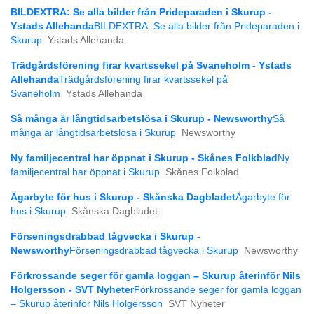
BILDEXTRA: Se alla bilder från Prideparaden i Skurup -
Ystads Allehanda
BILDEXTRA: Se alla bilder från Prideparaden i
Skurup
Ystads Allehanda
Trädgårdsförening firar kvartssekel på Svaneholm - Ystads
Allehanda
Trädgårdsförening firar kvartssekel på
Svaneholm
Ystads Allehanda
Så många är långtids­arbetslösa i Skurup - Newsworthy
Så
många är långtids­arbetslösa i Skurup
Newsworthy
Ny familjecentral har öppnat i Skurup - Skånes Folkblad
Ny
familjecentral har öppnat i Skurup
Skånes Folkblad
Ägarbyte för hus i Skurup - Skånska Dagbladet
Ägarbyte för
hus i Skurup
Skånska Dagbladet
Förseningsdrabbad tågvecka i Skurup -
Newsworthy
Förseningsdrabbad tågvecka i Skurup
Newsworthy
Förkrossande seger för gamla loggan – Skurup återinför Nils
Holgersson - SVT Nyheter
Förkrossande seger för gamla loggan
– Skurup återinför Nils Holgersson
SVT Nyheter