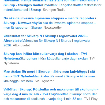
Hovrätten: Fängelsestraffet fastställs för människohandel i
Skurup - Sveriges Radio
Hovrätten: Fängelsestraffet fastställs för
människohandel i Skurup
Sveriges Radio
Nu ska de invasiva lupinerna stoppas – men få rapporter i
Skurup - Newsworthy
Nu ska de invasiva lupinerna stoppas –
men få rapporter i Skurup
Newsworthy
Valresultat för Skivarp N i Skurup i regionvalet 2026 -
Aftonbladet
Valresultat för Skivarp N i Skurup i regionvalet
2026
Aftonbladet
Skurup kan införa köttbullar varje dag i skolan - TV4
Nyheterna
Skurup kan införa köttbullar varje dag i skolan
TV4
Nyheterna
Man åtalas för mord i Skurup – äldre man knivhöggs i sitt
hem - SVT Nyheter
Man åtalas för mord i Skurup – äldre man
knivhöggs i sitt hem
SVT Nyheter
Vallöftet i Skurup: Köttbullar och makaroner till skollunch –
varje dag 4 min 32 sek - TV4 Play
Vallöftet i Skurup: Köttbullar
och makaroner till skollunch – varje dag 4 min 32 sek
TV4 Play