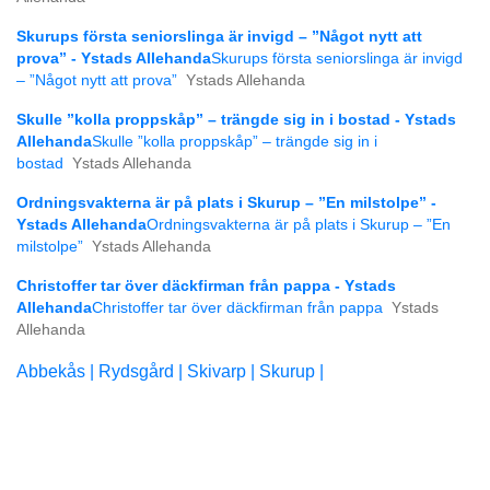
Skurups första seniorslinga är invigd – ”Något nytt att
prova” - Ystads Allehanda
Skurups första seniorslinga är invigd
– ”Något nytt att prova”
Ystads Allehanda
Skulle ”kolla proppskåp” – trängde sig in i bostad - Ystads
Allehanda
Skulle ”kolla proppskåp” – trängde sig in i
bostad
Ystads Allehanda
Ordningsvakterna är på plats i Skurup – ”En milstolpe” -
Ystads Allehanda
Ordningsvakterna är på plats i Skurup – ”En
milstolpe”
Ystads Allehanda
Christoffer tar över däckfirman från pappa - Ystads
Allehanda
Christoffer tar över däckfirman från pappa
Ystads
Allehanda
Abbekås |
Rydsgård |
Skivarp |
Skurup |