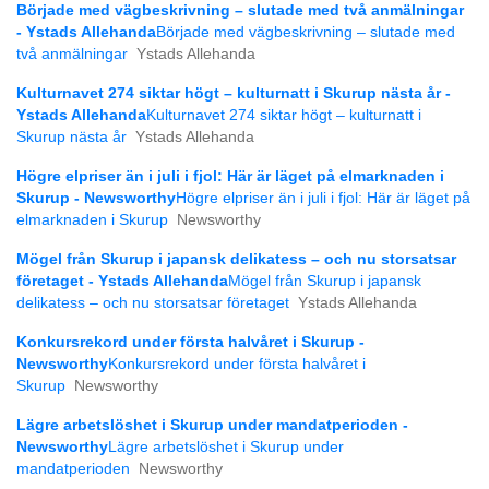
Började med vägbeskrivning – slutade med två anmälningar
- Ystads Allehanda
Började med vägbeskrivning – slutade med
två anmälningar
Ystads Allehanda
Kulturnavet 274 siktar högt – kulturnatt i Skurup nästa år -
Ystads Allehanda
Kulturnavet 274 siktar högt – kulturnatt i
Skurup nästa år
Ystads Allehanda
Högre elpriser än i juli i fjol: Här är läget på elmarknaden i
Skurup - Newsworthy
Högre elpriser än i juli i fjol: Här är läget på
elmarknaden i Skurup
Newsworthy
Mögel från Skurup i japansk delikatess – och nu storsatsar
företaget - Ystads Allehanda
Mögel från Skurup i japansk
delikatess – och nu storsatsar företaget
Ystads Allehanda
Konkursrekord under första halvåret i Skurup -
Newsworthy
Konkursrekord under första halvåret i
Skurup
Newsworthy
Lägre arbetslöshet i Skurup under mandatperioden -
Newsworthy
Lägre arbetslöshet i Skurup under
mandatperioden
Newsworthy