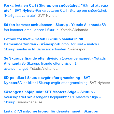
Parkarbetaren Carl i Skurup om snöovädret: ”Härligt att vara
ute” - SVT Nyheter
Parkarbetaren Carl i Skurup om snöovädret:
”Härligt att vara ute”
SVT Nyheter
Så fort kommer ambulansen i Skurup - Ystads Allehanda
Så
fort kommer ambulansen i Skurup
Ystads Allehanda
Fotboll för livet – match i Skurup samlar in till
Barncancerfonden - Skånesport
Fotboll för livet – match i
Skurup samlar in till Barncancerfonden
Skånesport
Se Skurups firande efter division 1-avancemanget - Ystads
Allehanda
Se Skurups firande efter division 1-
avancemanget
Ystads Allehanda
SD-politiker i Skurup avgår efter granskning - SVT
Nyheter
SD-politiker i Skurup avgår efter granskning
SVT Nyheter
Säsongens höjdpunkt: SPT Masters Stiga – Skurup -
svenskpadel.se
Säsongens höjdpunkt: SPT Masters Stiga –
Skurup
svenskpadel.se
Listan: 7,3 miljoner kronor för dyraste huset i Skurups