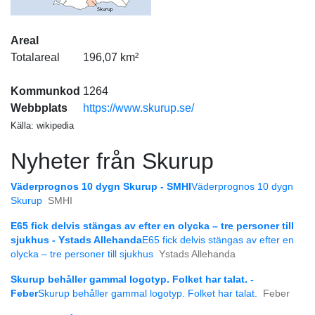
Areal
Totalareal
196,07 km²
Kommunkod
1264
Webbplats
https://www.skurup.se/
Källa: wikipedia
Nyheter från Skurup
Väderprognos 10 dygn Skurup - SMHI
Väderprognos 10 dygn
Skurup
SMHI
E65 fick delvis stängas av efter en olycka – tre personer till
sjukhus - Ystads Allehanda
E65 fick delvis stängas av efter en
olycka – tre personer till sjukhus
Ystads Allehanda
Skurup behåller gammal logotyp. Folket har talat. -
Feber
Skurup behåller gammal logotyp. Folket har talat.
Feber