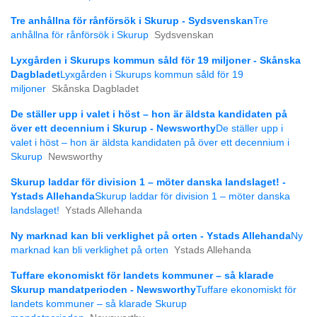
Tre anhållna för rånförsök i Skurup - Sydsvenskan
Tre
anhållna för rånförsök i Skurup
Sydsvenskan
Lyxgården i Skurups kommun såld för 19 miljoner - Skånska
Dagbladet
Lyxgården i Skurups kommun såld för 19
miljoner
Skånska Dagbladet
De ställer upp i valet i höst – hon är äldsta kandidaten på
över ett decennium i Skurup - Newsworthy
De ställer upp i
valet i höst – hon är äldsta kandidaten på över ett decennium i
Skurup
Newsworthy
Skurup laddar för division 1 – möter danska landslaget! -
Ystads Allehanda
Skurup laddar för division 1 – möter danska
landslaget!
Ystads Allehanda
Ny marknad kan bli verklighet på orten - Ystads Allehanda
Ny
marknad kan bli verklighet på orten
Ystads Allehanda
Tuffare ekonomiskt för landets kommuner – så klarade
Skurup mandatperioden - Newsworthy
Tuffare ekonomiskt för
landets kommuner – så klarade Skurup