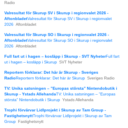
Radio
Valresultat för Skurup SV i Skurup i regionvalet 2026 -
Aftonbladet
Valresultat för Skurup SV i Skurup i regionvalet
2026
Aftonbladet
Valresultat för Skurup SO i Skurup i regionvalet 2026 -
Aftonbladet
Valresultat för Skurup SO i Skurup i regionvalet
2026
Aftonbladet
Full fart ut i hagen – kosläpp i Skurup - SVT Nyheter
Full fart
ut i hagen – kosläpp i Skurup
SVT Nyheter
Reportern förklarar: Det här är Skurup - Sveriges
Radio
Reportern förklarar: Det här är Skurup
Sveriges Radio
TV: Unika satsningen – ”Europas största” Nintendobutik i
Skurup - Ystads Allehanda
TV: Unika satsningen – ”Europas
största” Nintendobutik i Skurup
Ystads Allehanda
Trophi förvärvar Lidlprojekt i Skurup av Tam Group -
Fastighetsnytt
Trophi förvärvar Lidlprojekt i Skurup av Tam
Group
Fastighetsnytt