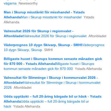
vägarna
Newsworthy
Man i Skurup misstänkt för misshandel - Ystads
Allehanda
Man i Skurup misstänkt för misshandel
Ystads
Allehanda
Valresultat 2026 för Skurup i regionvalet -
Aftonbladet
Valresultat 2026 för Skurup i regionvalet
Aftonbladet
Väderprognos 10 dygn Skivarp, Skurup - SMHI
Väderprognos
10 dygn Skivarp, Skurup
SMHI
Billigaste huset i Skurups kommun senaste månaden gick
för 870 000 - Ystads Allehanda
Billigaste huset i Skurups
kommun senaste månaden gick för 870 000
Ystads Allehanda
Valresultat för Slimminge i Skurup i kommunvalet 2026 -
Aftonbladet
Valresultat för Slimminge i Skurup i kommunvalet
2026
Aftonbladet
Udda upptäckt – full 20-åring bärgade bil ur häck - Ystads
Allehanda
Udda upptäckt – full 20-åring bärgade bil ur
häck
Ystads Allehanda