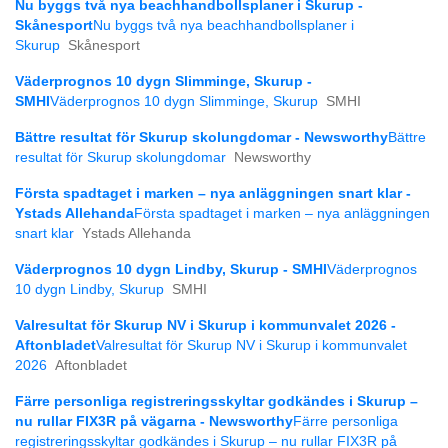
Nu byggs två nya beachhandbollsplaner i Skurup -
Skånesport
Nu byggs två nya beachhandbollsplaner i
Skurup
Skånesport
Väderprognos 10 dygn Slimminge, Skurup -
SMHI
Väderprognos 10 dygn Slimminge, Skurup
SMHI
Bättre resultat för Skurup skolungdomar - Newsworthy
Bättre
resultat för Skurup skolungdomar
Newsworthy
Första spadtaget i marken – nya anläggningen snart klar -
Ystads Allehanda
Första spadtaget i marken – nya anläggningen
snart klar
Ystads Allehanda
Väderprognos 10 dygn Lindby, Skurup - SMHI
Väderprognos
10 dygn Lindby, Skurup
SMHI
Valresultat för Skurup NV i Skurup i kommunvalet 2026 -
Aftonbladet
Valresultat för Skurup NV i Skurup i kommunvalet
2026
Aftonbladet
Färre personliga registreringsskyltar godkändes i Skurup –
nu rullar FIX3R på vägarna - Newsworthy
Färre personliga
registreringsskyltar godkändes i Skurup – nu rullar FIX3R på