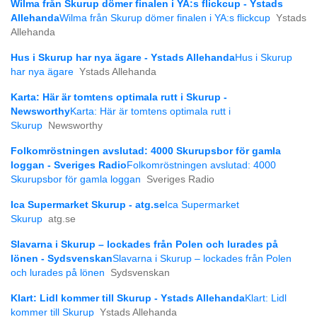
Wilma från Skurup dömer finalen i YA:s flickcup - Ystads
Allehanda
Wilma från Skurup dömer finalen i YA:s flickcup
Ystads
Allehanda
Hus i Skurup har nya ägare - Ystads Allehanda
Hus i Skurup
har nya ägare
Ystads Allehanda
Karta: Här är tomtens optimala rutt i Skurup -
Newsworthy
Karta: Här är tomtens optimala rutt i
Skurup
Newsworthy
Folkomröstningen avslutad: 4000 Skurupsbor för gamla
loggan - Sveriges Radio
Folkomröstningen avslutad: 4000
Skurupsbor för gamla loggan
Sveriges Radio
Ica Supermarket Skurup - atg.se
Ica Supermarket
Skurup
atg.se
Slavarna i Skurup – lockades från Polen och lurades på
lönen - Sydsvenskan
Slavarna i Skurup – lockades från Polen
och lurades på lönen
Sydsvenskan
Klart: Lidl kommer till Skurup - Ystads Allehanda
Klart: Lidl
kommer till Skurup
Ystads Allehanda