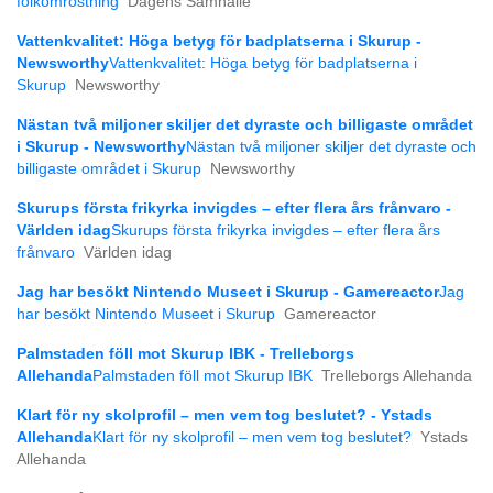
folkomröstning
Dagens Samhälle
Vattenkvalitet: Höga betyg för badplatserna i Skurup -
Newsworthy
Vattenkvalitet: Höga betyg för badplatserna i
Skurup
Newsworthy
Nästan två miljoner skiljer det dyraste och billigaste området
i Skurup - Newsworthy
Nästan två miljoner skiljer det dyraste och
billigaste området i Skurup
Newsworthy
Skurups första frikyrka invigdes – efter flera års frånvaro -
Världen idag
Skurups första frikyrka invigdes – efter flera års
frånvaro
Världen idag
Jag har besökt Nintendo Museet i Skurup - Gamereactor
Jag
har besökt Nintendo Museet i Skurup
Gamereactor
Palmstaden föll mot Skurup IBK - Trelleborgs
Allehanda
Palmstaden föll mot Skurup IBK
Trelleborgs Allehanda
Klart för ny skolprofil – men vem tog beslutet? - Ystads
Allehanda
Klart för ny skolprofil – men vem tog beslutet?
Ystads
Allehanda