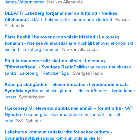
lämna Vätternvatten
Nerikes Allehanda
DEBATT: Lekeberg förtjänar mer än luftslott - Nerikes
Allehanda
DEBATT: Lekeberg förtjänar mer än luftslott
Nerikes
Allehanda
Färre hushåll behöver ekonomiskt bistånd i Lekeberg
kommun - Nerikes Allehanda
Färre hushåll behöver ekonomiskt
bistånd i Lekeberg kommun
Nerikes Allehanda
Politikerna oense när skatten sänks i Lekeberg:
”Rättvisefråga” - Sveriges Radio
Politikerna oense när skatten
sänks i Lekeberg: ”Rättvisefråga”
Sveriges Radio
Kaos på skolgården – elever tränades i livräddande insats -
Sydnärkenytt
Kaos på skolgården – elever tränades i livräddande
insats
Sydnärkenytt
I Lekeberg får eleverna dubbla mellanmål – för att orka - SVT
Nyheter
I Lekeberg får eleverna dubbla mellanmål – för att
orka
SVT Nyheter
Lekebergs kommun utdelar vite för schackarbete -
Sydnärkenytt
Lekebergs kommun utdelar vite för