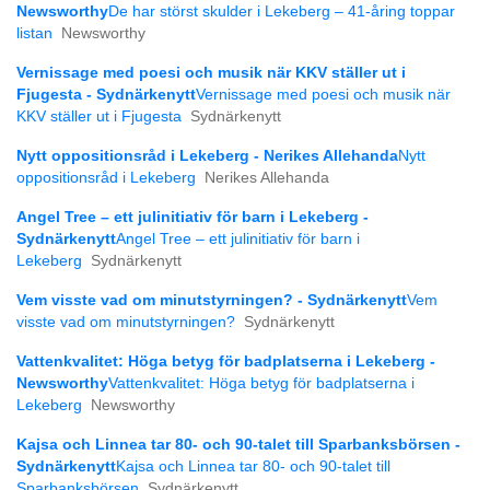
Newsworthy
De har störst skulder i Lekeberg – 41-åring toppar
listan
Newsworthy
Vernissage med poesi och musik när KKV ställer ut i
Fjugesta - Sydnärkenytt
Vernissage med poesi och musik när
KKV ställer ut i Fjugesta
Sydnärkenytt
Nytt oppositionsråd i Lekeberg - Nerikes Allehanda
Nytt
oppositionsråd i Lekeberg
Nerikes Allehanda
Angel Tree – ett julinitiativ för barn i Lekeberg -
Sydnärkenytt
Angel Tree – ett julinitiativ för barn i
Lekeberg
Sydnärkenytt
Vem visste vad om minutstyrningen? - Sydnärkenytt
Vem
visste vad om minutstyrningen?
Sydnärkenytt
Vattenkvalitet: Höga betyg för badplatserna i Lekeberg -
Newsworthy
Vattenkvalitet: Höga betyg för badplatserna i
Lekeberg
Newsworthy
Kajsa och Linnea tar 80- och 90-talet till Sparbanksbörsen -
Sydnärkenytt
Kajsa och Linnea tar 80- och 90-talet till
Sparbanksbörsen
Sydnärkenytt