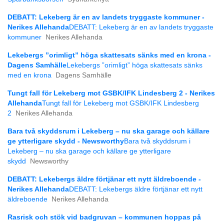
DEBATT: Lekeberg är en av landets tryggaste kommuner -
Nerikes Allehanda
DEBATT: Lekeberg är en av landets tryggaste
kommuner
Nerikes Allehanda
Lekebergs ”orimligt” höga skattesats sänks med en krona -
Dagens Samhälle
Lekebergs ”orimligt” höga skattesats sänks
med en krona
Dagens Samhälle
Tungt fall för Lekeberg mot GSBK/IFK Lindesberg 2 - Nerikes
Allehanda
Tungt fall för Lekeberg mot GSBK/IFK Lindesberg
2
Nerikes Allehanda
Bara två skyddsrum i Lekeberg – nu ska garage och källare
ge ytterligare skydd - Newsworthy
Bara två skyddsrum i
Lekeberg – nu ska garage och källare ge ytterligare
skydd
Newsworthy
DEBATT: Lekebergs äldre förtjänar ett nytt äldreboende -
Nerikes Allehanda
DEBATT: Lekebergs äldre förtjänar ett nytt
äldreboende
Nerikes Allehanda
Rasrisk och stök vid badgruvan – kommunen hoppas på