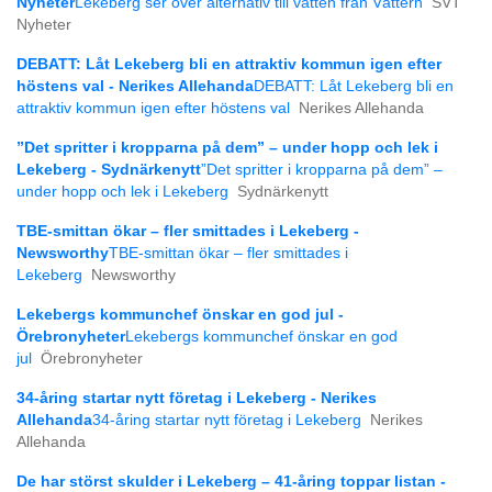
Nyheter
Lekeberg ser över alternativ till vatten från Vättern
SVT
Nyheter
DEBATT: Låt Lekeberg bli en attraktiv kommun igen efter
höstens val - Nerikes Allehanda
DEBATT: Låt Lekeberg bli en
attraktiv kommun igen efter höstens val
Nerikes Allehanda
”Det spritter i kropparna på dem” – under hopp och lek i
Lekeberg - Sydnärkenytt
”Det spritter i kropparna på dem” –
under hopp och lek i Lekeberg
Sydnärkenytt
TBE-smittan ökar – fler smittades i Lekeberg -
Newsworthy
TBE-smittan ökar – fler smittades i
Lekeberg
Newsworthy
Lekebergs kommunchef önskar en god jul -
Örebronyheter
Lekebergs kommunchef önskar en god
jul
Örebronyheter
34-åring startar nytt företag i Lekeberg - Nerikes
Allehanda
34-åring startar nytt företag i Lekeberg
Nerikes
Allehanda
De har störst skulder i Lekeberg – 41-åring toppar listan -