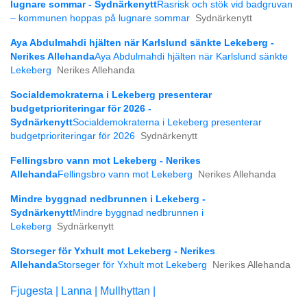
lugnare sommar - Sydnärkenytt
Rasrisk och stök vid badgruvan
– kommunen hoppas på lugnare sommar
Sydnärkenytt
Aya Abdulmahdi hjälten när Karlslund sänkte Lekeberg -
Nerikes Allehanda
Aya Abdulmahdi hjälten när Karlslund sänkte
Lekeberg
Nerikes Allehanda
Socialdemokraterna i Lekeberg presenterar
budgetprioriteringar för 2026 -
Sydnärkenytt
Socialdemokraterna i Lekeberg presenterar
budgetprioriteringar för 2026
Sydnärkenytt
Fellingsbro vann mot Lekeberg - Nerikes
Allehanda
Fellingsbro vann mot Lekeberg
Nerikes Allehanda
Mindre byggnad nedbrunnen i Lekeberg -
Sydnärkenytt
Mindre byggnad nedbrunnen i
Lekeberg
Sydnärkenytt
Storseger för Yxhult mot Lekeberg - Nerikes
Allehanda
Storseger för Yxhult mot Lekeberg
Nerikes Allehanda
Fjugesta |
Lanna |
Mullhyttan |