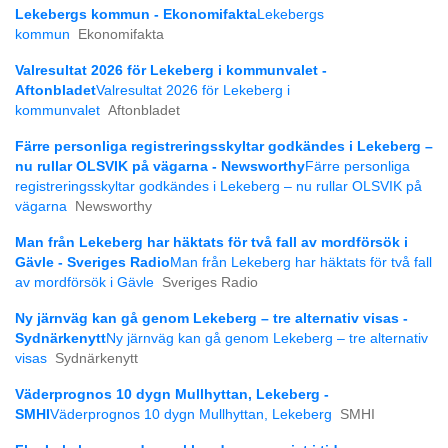
Lekebergs kommun - Ekonomifakta
Lekebergs
kommun
Ekonomifakta
Valresultat 2026 för Lekeberg i kommunvalet -
Aftonbladet
Valresultat 2026 för Lekeberg i
kommunvalet
Aftonbladet
Färre personliga registreringsskyltar godkändes i Lekeberg –
nu rullar OLSVIK på vägarna - Newsworthy
Färre personliga
registreringsskyltar godkändes i Lekeberg – nu rullar OLSVIK på
vägarna
Newsworthy
Man från Lekeberg har häktats för två fall av mordförsök i
Gävle - Sveriges Radio
Man från Lekeberg har häktats för två fall
av mordförsök i Gävle
Sveriges Radio
Ny järnväg kan gå genom Lekeberg – tre alternativ visas -
Sydnärkenytt
Ny järnväg kan gå genom Lekeberg – tre alternativ
visas
Sydnärkenytt
Väderprognos 10 dygn Mullhyttan, Lekeberg -
SMHI
Väderprognos 10 dygn Mullhyttan, Lekeberg
SMHI