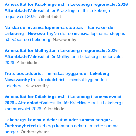
Valresultat för Kräcklinge m.fl. i Lekeberg i regionvalet 2026 -
Aftonbladet
Valresultat för Kräcklinge m.fl. i Lekeberg i
regionvalet 2026
Aftonbladet
Nu ska de invasiva lupinerna stoppas – här växer de i
Lekeberg - Newsworthy
Nu ska de invasiva lupinerna stoppas –
här växer de i Lekeberg
Newsworthy
Valresultat för Mullhyttan i Lekeberg i regionvalet 2026 -
Aftonbladet
Valresultat för Mullhyttan i Lekeberg i regionvalet
2026
Aftonbladet
Trots bostadsbrist – minskat byggande i Lekeberg -
Newsworthy
Trots bostadsbrist – minskat byggande i
Lekeberg
Newsworthy
Valresultat för Kräcklinge m.fl. i Lekeberg i kommunvalet
2026 - Aftonbladet
Valresultat för Kräcklinge m.fl. i Lekeberg i
kommunvalet 2026
Aftonbladet
Lekebergs kommun delar ut mindre summa pengar -
Örebronyheter
Lekebergs kommun delar ut mindre summa
pengar
Örebronyheter