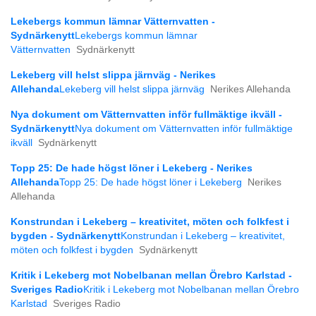
Lekebergs kommun lämnar Vätternvatten -
Sydnärkenytt
Lekebergs kommun lämnar
Vätternvatten
Sydnärkenytt
Lekeberg vill helst slippa järnväg - Nerikes
Allehanda
Lekeberg vill helst slippa järnväg
Nerikes Allehanda
Nya dokument om Vätternvatten inför fullmäktige ikväll -
Sydnärkenytt
Nya dokument om Vätternvatten inför fullmäktige
ikväll
Sydnärkenytt
Topp 25: De hade högst löner i Lekeberg - Nerikes
Allehanda
Topp 25: De hade högst löner i Lekeberg
Nerikes
Allehanda
Konstrundan i Lekeberg – kreativitet, möten och folkfest i
bygden - Sydnärkenytt
Konstrundan i Lekeberg – kreativitet,
möten och folkfest i bygden
Sydnärkenytt
Kritik i Lekeberg mot Nobelbanan mellan Örebro Karlstad -
Sveriges Radio
Kritik i Lekeberg mot Nobelbanan mellan Örebro
Karlstad
Sveriges Radio