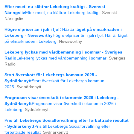
Efter raset, nu klättrar Lekeberg kraftigt - Svenskt
Näringsliv
Efter raset, nu klättrar Lekeberg kraftigt
Svenskt
Näringsliv
Högre elpriser än i juli i fjol: Här är läget på elmarknaden i
Lekeberg - Newsworthy
Högre elpriser än i juli i fjol: Här är läget
på elmarknaden i Lekeberg
Newsworthy
Lekeberg lyckas med vårdbemanning i sommar - Sveriges
Radio
Lekeberg lyckas med vårdbemanning i sommar
Sveriges
Radio
Stort överskott för Lekebergs kommun 2025 -
Sydnärkenytt
Stort överskott för Lekebergs kommun
2025
Sydnärkenytt
Prognosen visar överskott i ekonomin 2026 i Lekeberg -
Sydnärkenytt
Prognosen visar överskott i ekonomin 2026 i
Lekeberg
Sydnärkenytt
Pris till Lekebergs Socialförvaltning efter förbättrade resultat
- Sydnärkenytt
Pris till Lekebergs Socialförvaltning efter
förbättrade resultat
Sydnärkenytt