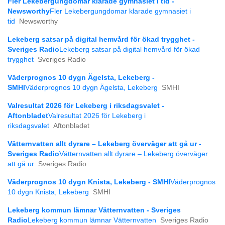
Fler Lekebergungdomar klarade gymnasiet i tid -
Newsworthy
Fler Lekebergungdomar klarade gymnasiet i
tid
Newsworthy
Lekeberg satsar på digital hemvård för ökad trygghet -
Sveriges Radio
Lekeberg satsar på digital hemvård för ökad
trygghet
Sveriges Radio
Väderprognos 10 dygn Ägelsta, Lekeberg -
SMHI
Väderprognos 10 dygn Ägelsta, Lekeberg
SMHI
Valresultat 2026 för Lekeberg i riksdagsvalet -
Aftonbladet
Valresultat 2026 för Lekeberg i
riksdagsvalet
Aftonbladet
Vätternvatten allt dyrare – Lekeberg överväger att gå ur -
Sveriges Radio
Vätternvatten allt dyrare – Lekeberg överväger
att gå ur
Sveriges Radio
Väderprognos 10 dygn Knista, Lekeberg - SMHI
Väderprognos
10 dygn Knista, Lekeberg
SMHI
Lekeberg kommun lämnar Vätternvatten - Sveriges
Radio
Lekeberg kommun lämnar Vätternvatten
Sveriges Radio