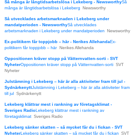
Så många är långtids­arbetslösa i Lekeberg - Newsworthy
Så
många är långtids­arbetslösa i Lekeberg
Newsworthy
Så utvecklades arbetsmarknaden i Lekeberg under
mandatperioden - Newsworthy
Så utvecklades
arbetsmarknaden i Lekeberg under mandatperioden
Newsworthy
Ex-politikern får toppjobb – här - Nerikes Allehanda
Ex-
politikern får toppjobb – här
Nerikes Allehanda
Oppositionen kräver stopp på Vätternvatten-sorti - SVT
Nyheter
Oppositionen kräver stopp på Vätternvatten-sorti
SVT
Nyheter
Julstämning i Lekeberg – här är alla aktiviteter fram till jul -
Sydnärkenytt
Julstämning i Lekeberg – här är alla aktiviteter fram
till jul
Sydnärkenytt
Lekeberg klättrar mest i rankning av företagsklimat -
Sveriges Radio
Lekeberg klättrar mest i rankning av
företagsklimat
Sveriges Radio
Lekeberg sänker skatten – så mycket får du i fickan - SVT
Nyheter
Lekeberg sänker skatten – så mycket får du i fickan
SVT