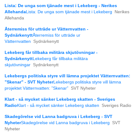
Lista: De unga som tjänade mest i Lekeberg - Nerikes
Allehanda
Lista: De unga som tjänade mest i Lekeberg
Nerikes
Allehanda
Återremiss för utträde ur Vätternvatten -
Sydnärkenytt
Återremiss för utträde ur
Vätternvatten
Sydnärkenytt
Lekeberg får tillbaka militära skjutövningar -
Sydnärkenytt
Lekeberg får tillbaka militära
skjutövningar
Sydnärkenytt
Lekebergs politiska styre vill lämna projektet Vätternvatten:
”Skenar” - SVT Nyheter
Lekebergs politiska styre vill lämna
projektet Vätternvatten: ”Skenar”
SVT Nyheter
Klart - så mycket sänker Lekeberg skatten - Sveriges
Radio
Klart - så mycket sänker Lekeberg skatten
Sveriges Radio
Skadegörelse vid Lanna badgruva i Lekeberg - SVT
Nyheter
Skadegörelse vid Lanna badgruva i Lekeberg
SVT
Nyheter