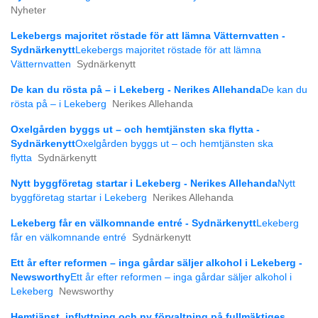
Nyheter
Lekebergs majoritet röstade för att lämna Vätternvatten -
Sydnärkenytt
Lekebergs majoritet röstade för att lämna
Vätternvatten
Sydnärkenytt
De kan du rösta på – i Lekeberg - Nerikes Allehanda
De kan du
rösta på – i Lekeberg
Nerikes Allehanda
Oxelgården byggs ut – och hemtjänsten ska flytta -
Sydnärkenytt
Oxelgården byggs ut – och hemtjänsten ska
flytta
Sydnärkenytt
Nytt byggföretag startar i Lekeberg - Nerikes Allehanda
Nytt
byggföretag startar i Lekeberg
Nerikes Allehanda
Lekeberg får en välkomnande entré - Sydnärkenytt
Lekeberg
får en välkomnande entré
Sydnärkenytt
Ett år efter reformen – inga gårdar säljer alkohol i Lekeberg -
Newsworthy
Ett år efter reformen – inga gårdar säljer alkohol i
Lekeberg
Newsworthy
Hemtjänst, inflyttning och ny förvaltning på fullmäktiges