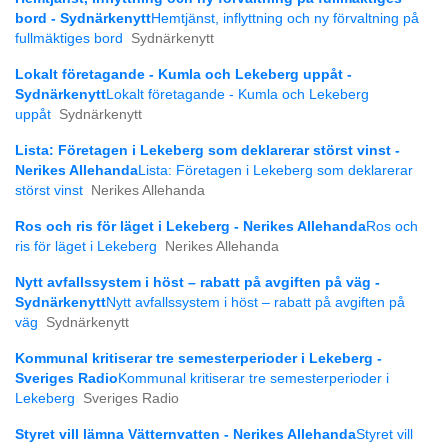
bord - Sydnärkenytt
Hemtjänst, inflyttning och ny förvaltning på
fullmäktiges bord
Sydnärkenytt
Lokalt företagande - Kumla och Lekeberg uppåt -
Sydnärkenytt
Lokalt företagande - Kumla och Lekeberg
uppåt
Sydnärkenytt
Lista: Företagen i Lekeberg som deklarerar störst vinst -
Nerikes Allehanda
Lista: Företagen i Lekeberg som deklarerar
störst vinst
Nerikes Allehanda
Ros och ris för läget i Lekeberg - Nerikes Allehanda
Ros och
ris för läget i Lekeberg
Nerikes Allehanda
Nytt avfallssystem i höst – rabatt på avgiften på väg -
Sydnärkenytt
Nytt avfallssystem i höst – rabatt på avgiften på
väg
Sydnärkenytt
Kommunal kritiserar tre semesterperioder i Lekeberg -
Sveriges Radio
Kommunal kritiserar tre semesterperioder i
Lekeberg
Sveriges Radio
Styret vill lämna Vätternvatten - Nerikes Allehanda
Styret vill