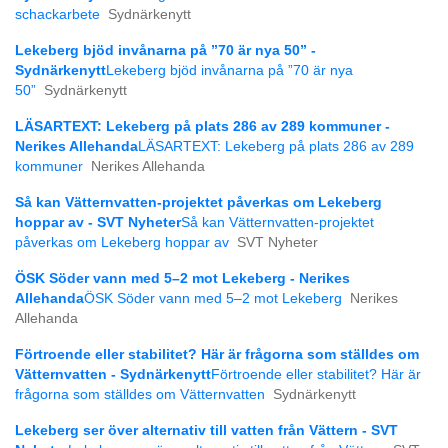
schackarbete
Sydnärkenytt
Lekeberg bjöd invånarna på ”70 är nya 50” -
Sydnärkenytt
Lekeberg bjöd invånarna på ”70 är nya
50”
Sydnärkenytt
LÄSARTEXT: Lekeberg på plats 286 av 289 kommuner -
Nerikes Allehanda
LÄSARTEXT: Lekeberg på plats 286 av 289
kommuner
Nerikes Allehanda
Så kan Vätternvatten-projektet påverkas om Lekeberg
hoppar av - SVT Nyheter
Så kan Vätternvatten-projektet
påverkas om Lekeberg hoppar av
SVT Nyheter
ÖSK Söder vann med 5–2 mot Lekeberg - Nerikes
Allehanda
ÖSK Söder vann med 5–2 mot Lekeberg
Nerikes
Allehanda
Förtroende eller stabilitet? Här är frågorna som ställdes om
Vätternvatten - Sydnärkenytt
Förtroende eller stabilitet? Här är
frågorna som ställdes om Vätternvatten
Sydnärkenytt
Lekeberg ser över alternativ till vatten från Vättern - SVT