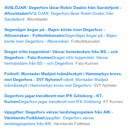
AVSLÖJAR: Degerfors lånar Robin Dzabic från Sandefjord -
Aftonbladet
AVSLÖJAR: Degerfors lånar Robin Dzabic från
Sandefjord
Aftonbladet
Segertåget ångar på - Bajen körde över Degerfors -
Allsvenskan - Fotbollskanalen
Segertåget ångar på - Bajen
körde över Degerfors - Allsvenskan
Fotbollskanalen
Draget inför toppmötet: Värvar hemvändare från BS – och
Degerfors - Falu-Kuriren
Draget inför toppmötet: Värvar
hemvändare från BS – och Degerfors
Falu-Kuriren
Fotboll: Montader Madjed tvåmålsskytt i Hammarbys kross
mot Degerfors - SVT Nyheter
Fotboll: Montader Madjed
tvåmålsskytt i Hammarbys kross mot Degerfors
SVT Nyheter
Degerfors jagar trendbrott mot IFK Göteborg - KT-
Kuriren
Degerfors jagar trendbrott mot IFK Göteborg
KT-Kuriren
Uppgifter: Degerfors värvar landslagsspelare från AIK -
Värmlands Folkblad
Uppgifter: Degerfors värvar
landslagsspelare från AIK
Värmlands Folkblad