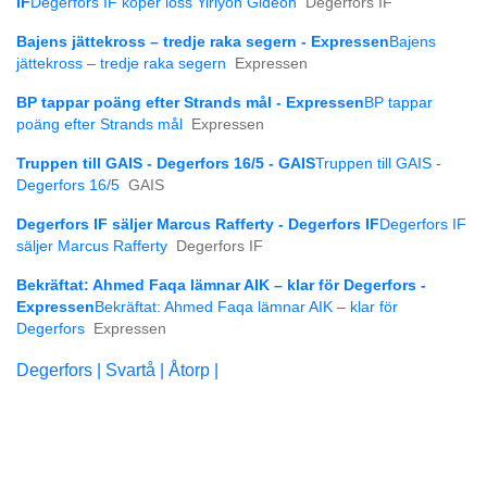
IF
Degerfors IF köper loss Yiriyon Gideon
Degerfors IF
Bajens jättekross – tredje raka segern - Expressen
Bajens
jättekross – tredje raka segern
Expressen
BP tappar poäng efter Strands mål - Expressen
BP tappar
poäng efter Strands mål
Expressen
Truppen till GAIS - Degerfors 16/5 - GAIS
Truppen till GAIS -
Degerfors 16/5
GAIS
Degerfors IF säljer Marcus Rafferty - Degerfors IF
Degerfors IF
säljer Marcus Rafferty
Degerfors IF
Bekräftat: Ahmed Faqa lämnar AIK – klar för Degerfors -
Expressen
Bekräftat: Ahmed Faqa lämnar AIK – klar för
Degerfors
Expressen
Degerfors |
Svartå |
Åtorp |