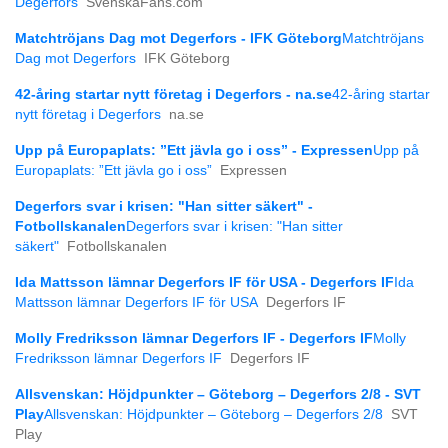
Degerfors
SvenskaFans.com
Matchtröjans Dag mot Degerfors - IFK Göteborg
Matchtröjans
Dag mot Degerfors
IFK Göteborg
42-åring startar nytt företag i Degerfors - na.se
42-åring startar
nytt företag i Degerfors
na.se
Upp på Europaplats: ”Ett jävla go i oss” - Expressen
Upp på
Europaplats: ”Ett jävla go i oss”
Expressen
Degerfors svar i krisen: "Han sitter säkert" -
Fotbollskanalen
Degerfors svar i krisen: "Han sitter
säkert"
Fotbollskanalen
Ida Mattsson lämnar Degerfors IF för USA - Degerfors IF
Ida
Mattsson lämnar Degerfors IF för USA
Degerfors IF
Molly Fredriksson lämnar Degerfors IF - Degerfors IF
Molly
Fredriksson lämnar Degerfors IF
Degerfors IF
Allsvenskan: Höjdpunkter – Göteborg – Degerfors 2/8 - SVT
Play
Allsvenskan: Höjdpunkter – Göteborg – Degerfors 2/8
SVT
Play