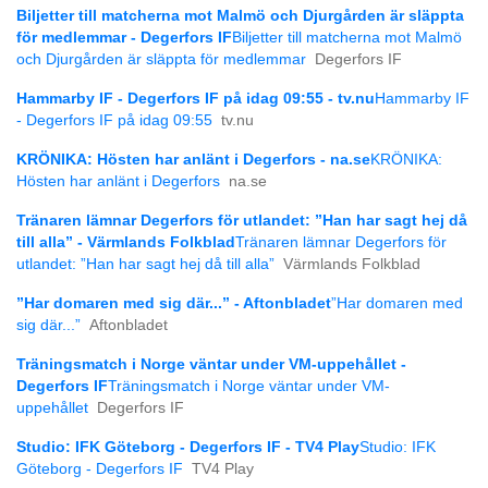
Biljetter till matcherna mot Malmö och Djurgården är släppta
för medlemmar - Degerfors IF
Biljetter till matcherna mot Malmö
och Djurgården är släppta för medlemmar
Degerfors IF
Hammarby IF - Degerfors IF på idag 09:55 - tv.nu
Hammarby IF
- Degerfors IF på idag 09:55
tv.nu
KRÖNIKA: Hösten har anlänt i Degerfors - na.se
KRÖNIKA:
Hösten har anlänt i Degerfors
na.se
Tränaren lämnar Degerfors för utlandet: ”Han har sagt hej då
till alla” - Värmlands Folkblad
Tränaren lämnar Degerfors för
utlandet: ”Han har sagt hej då till alla”
Värmlands Folkblad
”Har domaren med sig där...” - Aftonbladet
”Har domaren med
sig där...”
Aftonbladet
Träningsmatch i Norge väntar under VM-uppehållet -
Degerfors IF
Träningsmatch i Norge väntar under VM-
uppehållet
Degerfors IF
Studio: IFK Göteborg - Degerfors IF - TV4 Play
Studio: IFK
Göteborg - Degerfors IF
TV4 Play