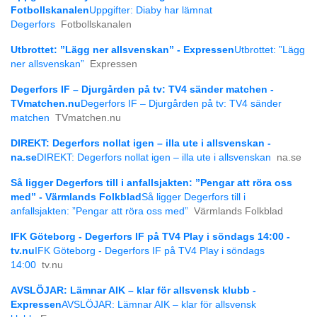
Fotbollskanalen
Uppgifter: Diaby har lämnat
Degerfors
Fotbollskanalen
Utbrottet: ”Lägg ner allsvenskan” - Expressen
Utbrottet: ”Lägg
ner allsvenskan”
Expressen
Degerfors IF – Djurgården på tv: TV4 sänder matchen -
TVmatchen.nu
Degerfors IF – Djurgården på tv: TV4 sänder
matchen
TVmatchen.nu
DIREKT: Degerfors nollat igen – illa ute i allsvenskan -
na.se
DIREKT: Degerfors nollat igen – illa ute i allsvenskan
na.se
Så ligger Degerfors till i anfallsjakten: ”Pengar att röra oss
med” - Värmlands Folkblad
Så ligger Degerfors till i
anfallsjakten: ”Pengar att röra oss med”
Värmlands Folkblad
IFK Göteborg - Degerfors IF på TV4 Play i söndags 14:00 -
tv.nu
IFK Göteborg - Degerfors IF på TV4 Play i söndags
14:00
tv.nu
AVSLÖJAR: Lämnar AIK – klar för allsvensk klubb -
Expressen
AVSLÖJAR: Lämnar AIK – klar för allsvensk