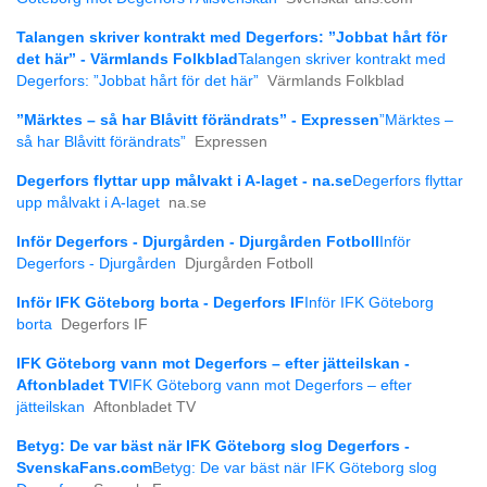
Talangen skriver kontrakt med Degerfors: ”Jobbat hårt för
det här” - Värmlands Folkblad
Talangen skriver kontrakt med
Degerfors: ”Jobbat hårt för det här”
Värmlands Folkblad
”Märktes – så har Blåvitt förändrats” - Expressen
”Märktes –
så har Blåvitt förändrats”
Expressen
Degerfors flyttar upp målvakt i A-laget - na.se
Degerfors flyttar
upp målvakt i A-laget
na.se
Inför Degerfors - Djurgården - Djurgården Fotboll
Inför
Degerfors - Djurgården
Djurgården Fotboll
Inför IFK Göteborg borta - Degerfors IF
Inför IFK Göteborg
borta
Degerfors IF
IFK Göteborg vann mot Degerfors – efter jätteilskan -
Aftonbladet TV
IFK Göteborg vann mot Degerfors – efter
jätteilskan
Aftonbladet TV
Betyg: De var bäst när IFK Göteborg slog Degerfors -
SvenskaFans.com
Betyg: De var bäst när IFK Göteborg slog