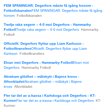
FEM SPANINGAR: Degerfors måste få igång honom -
Fotbollskanalen
FEM SPANINGAR: Degerfors måste få igång
honom
Fotbollskanalen
Tredje raka segern – 4-0 mot Degerfors - Hammarby
Fotboll
Tredje raka segern – 4-0 mot Degerfors
Hammarby
Fotboll
Officiellt: Degerfors flyttar upp Liam Karlsson -
Fotbolltransfers
Officiellt: Degerfors flyttar upp Liam
Karlsson
Fotbolltransfers
Elvan mot Degerfors - Hammarby Fotboll
Elvan mot
Degerfors
Hammarby Fotboll
Abraham glödhet – målskytt i Bajens kross -
Aftonbladet
Abraham glödhet – målskytt i Bajens
kross
Aftonbladet
Fler tar del av a-kassa i Karlskoga och Degerfors - KT-
Kuriren
Fler tar del av a-kassa i Karlskoga och Degerfors
KT-
Kuriren