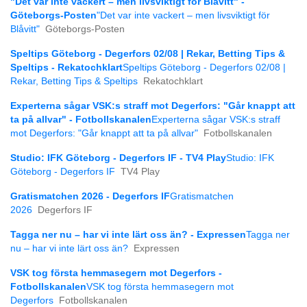
"Det var inte vackert – men livsviktigt för Blåvitt" -
Göteborgs-Posten
"Det var inte vackert – men livsviktigt för
Blåvitt"
Göteborgs-Posten
Speltips Göteborg - Degerfors 02/08 | Rekar, Betting Tips &
Speltips - Rekatochklart
Speltips Göteborg - Degerfors 02/08 |
Rekar, Betting Tips & Speltips
Rekatochklart
Experterna sågar VSK:s straff mot Degerfors: "Går knappt att
ta på allvar" - Fotbollskanalen
Experterna sågar VSK:s straff
mot Degerfors: "Går knappt att ta på allvar"
Fotbollskanalen
Studio: IFK Göteborg - Degerfors IF - TV4 Play
Studio: IFK
Göteborg - Degerfors IF
TV4 Play
Gratismatchen 2026 - Degerfors IF
Gratismatchen
2026
Degerfors IF
Tagga ner nu – har vi inte lärt oss än? - Expressen
Tagga ner
nu – har vi inte lärt oss än?
Expressen
VSK tog första hemmasegern mot Degerfors -
Fotbollskanalen
VSK tog första hemmasegern mot
Degerfors
Fotbollskanalen