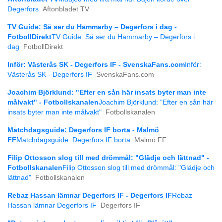
Degerfors
Aftonbladet TV
TV Guide: Så ser du Hammarby – Degerfors i dag -
FotbollDirekt
TV Guide: Så ser du Hammarby – Degerfors i
dag
FotbollDirekt
Inför: Västerås SK - Degerfors IF - SvenskaFans.com
Inför:
Västerås SK - Degerfors IF
SvenskaFans.com
Joachim Björklund: "Efter en sån här insats byter man inte
målvakt" - Fotbollskanalen
Joachim Björklund: "Efter en sån här
insats byter man inte målvakt"
Fotbollskanalen
Matchdagsguide: Degerfors IF borta - Malmö
FF
Matchdagsguide: Degerfors IF borta
Malmö FF
Filip Ottosson slog till med drömmål: "Glädje och lättnad" -
Fotbollskanalen
Filip Ottosson slog till med drömmål: "Glädje och
lättnad"
Fotbollskanalen
Rebaz Hassan lämnar Degerfors IF - Degerfors IF
Rebaz
Hassan lämnar Degerfors IF
Degerfors IF