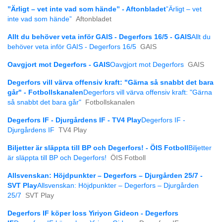
”Ärligt – vet inte vad som hände” - Aftonbladet
”Ärligt – vet
inte vad som hände”
Aftonbladet
Allt du behöver veta inför GAIS - Degerfors 16/5 - GAIS
Allt du
behöver veta inför GAIS - Degerfors 16/5
GAIS
Oavgjort mot Degerfors - GAIS
Oavgjort mot Degerfors
GAIS
Degerfors vill värva offensiv kraft: "Gärna så snabbt det bara
går" - Fotbollskanalen
Degerfors vill värva offensiv kraft: "Gärna
så snabbt det bara går"
Fotbollskanalen
Degerfors IF - Djurgårdens IF - TV4 Play
Degerfors IF -
Djurgårdens IF
TV4 Play
Biljetter är släppta till BP och Degerfors! - ÖIS Fotboll
Biljetter
är släppta till BP och Degerfors!
ÖIS Fotboll
Allsvenskan: Höjdpunkter – Degerfors – Djurgården 25/7 -
SVT Play
Allsvenskan: Höjdpunkter – Degerfors – Djurgården
25/7
SVT Play
Degerfors IF köper loss Yiriyon Gideon - Degerfors