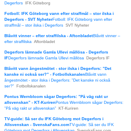
Degerfors
IFK Göteborg
Fotboll: IFK Göteborg vann efter straffmål – stor ilska i
Degerfors - SVT Nyheter
Fotboll: IFK Göteborg vann efter
straffmål – stor ilska i Degerfors
SVT Nyheter
Blåvitt vinner – efter straffilska - Aftonbladet
Blåvitt vinner –
efter straffilska
Aftonbladet
Degerfors lämnade Gamla Ullevi mållösa - Degerfors
IF
Degerfors lämnade Gamla Ullevi mållösa
Degerfors IF
Blåvitt vann ångestmötet - stor ilska i Degerfors: ”Det
kanske ni också ser?” - Fotbollskanalen
Blåvitt vann
ångestmötet - stor ilska i Degerfors: ”Det kanske ni också
ser?”
Fotbollskanalen
Pontus Wernbloom sågar Degerfors: ”På väg rakt ur
allsvenskan” - KT-Kuriren
Pontus Wernbloom sågar Degerfors:
”På väg rakt ur allsvenskan”
KT-Kuriren
TV-guide: Så ser du IFK Göteborg mot Degerfors i
Allsvenskan - SvenskaFans.com
TV-guide: Så ser du IFK
Göteborg mot Degerfors i Allsvenskan
SvenskaFans.com