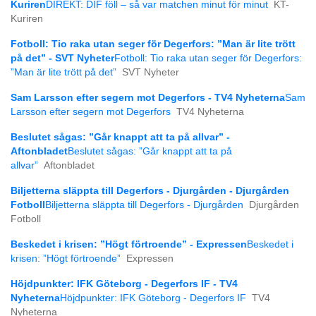
Kuriren
DIREKT: DIF föll – så var matchen minut för minut
KT-
Kuriren
Fotboll: Tio raka utan seger för Degerfors: ”Man är lite trött
på det” - SVT Nyheter
Fotboll: Tio raka utan seger för Degerfors:
”Man är lite trött på det”
SVT Nyheter
Sam Larsson efter segern mot Degerfors - TV4 Nyheterna
Sam
Larsson efter segern mot Degerfors
TV4 Nyheterna
Beslutet sågas: ”Går knappt att ta på allvar” -
Aftonbladet
Beslutet sågas: ”Går knappt att ta på
allvar”
Aftonbladet
Biljetterna släppta till Degerfors - Djurgården - Djurgården
Fotboll
Biljetterna släppta till Degerfors - Djurgården
Djurgården
Fotboll
Beskedet i krisen: ”Högt förtroende” - Expressen
Beskedet i
krisen: ”Högt förtroende”
Expressen
Höjdpunkter: IFK Göteborg - Degerfors IF - TV4
Nyheterna
Höjdpunkter: IFK Göteborg - Degerfors IF
TV4
Nyheterna