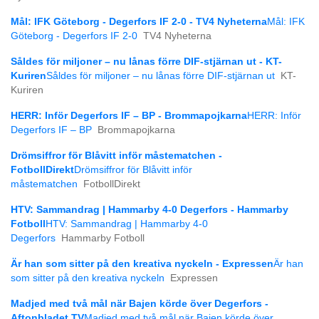
Mål: IFK Göteborg - Degerfors IF 2-0 - TV4 Nyheterna
Mål: IFK
Göteborg - Degerfors IF 2-0
TV4 Nyheterna
Såldes för miljoner – nu lånas förre DIF-stjärnan ut - KT-
Kuriren
Såldes för miljoner – nu lånas förre DIF-stjärnan ut
KT-
Kuriren
HERR: Inför Degerfors IF – BP - Brommapojkarna
HERR: Inför
Degerfors IF – BP
Brommapojkarna
Drömsiffror för Blåvitt inför måstematchen -
FotbollDirekt
Drömsiffror för Blåvitt inför
måstematchen
FotbollDirekt
HTV: Sammandrag | Hammarby 4-0 Degerfors - Hammarby
Fotboll
HTV: Sammandrag | Hammarby 4-0
Degerfors
Hammarby Fotboll
Är han som sitter på den kreativa nyckeln - Expressen
Är han
som sitter på den kreativa nyckeln
Expressen
Madjed med två mål när Bajen körde över Degerfors -
Aftonbladet TV
Madjed med två mål när Bajen körde över