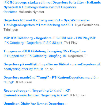
IFK Göteborgs starka svit mot Degerfors fortsätter - Hallands
Nyheter
IFK Göteborgs starka svit mot Degerfors
fortsätter
Hallands Nyheter
Degerfors föll mot Karlberg med 0-1 - Nya Wermlands-
Tidningen
Degerfors föll mot Karlberg med 0-1
Nya Wermlands-
Tidningen
Mål: IFK Göteborg - Degerfors IF 2-0 33 sek - TV4 Play
Mål:
IFK Göteborg - Degerfors IF 2-0 33 sek
TV4 Play
Truppen mot IFK Göteborg i omgång 15 - Degerfors
IF
Truppen mot IFK Göteborg i omgång 15
Degerfors IF
Degerfors på nedflyttning efter ny förlust - na.se
Degerfors på
nedflyttning efter ny förlust
na.se
Degerfors mardröm: ”Tungt” - KT-Kuriren
Degerfors mardröm:
”Tungt”
KT-Kuriren
Revanschsugen: ”Ingenting är klart” - KT-
Kuriren
Revanschsugen: ”Ingenting är klart”
KT-Kuriren
Uppgifter: Diaby har lämnat Degerfors -