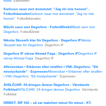
klubb
Expressen
Karlsson rasar mot domslutet: "Jag rör inte honom" -
Fotbollskanalen
Karlsson rasar mot domslutet: "Jag rör inte
honom"
Fotbollskanalen
Blåvitt vann mot Degerfors - FotbollDirekt
Blåvitt vann mot
Degerfors
FotbollDirekt
Nikolai Skuseth klar för Degerfors - Degerfors IF
Nikolai
Skuseth klar för Degerfors
Degerfors IF
Degerfors IF värvar Ahmad Faqa - Degerfors IF
Degerfors IF
värvar Ahmad Faqa
Degerfors IF
Allsvenskan • Erkänner efter straffen i VSK–Degerfors: ”Ett
misslyckande” - Expressen
Allsvenskan • Erkänner efter straffen
i VSK–Degerfors: ”Ett misslyckande”
Expressen
AVSLÖJAR: 24-åringen lämnar Degerfors - Värmlands
Folkblad
AVSLÖJAR: 24-åringen lämnar Degerfors
Värmlands
Folkblad
DIREKT: DIF föll – så var matchen minut för minut - KT-