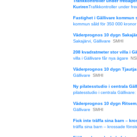
Trafikkontroller under fredage
Kuriren
Trafikkontroller under fr
Fastighet i Gällivare kommun s
kommun såld för 350 000 kronor
Väderprognos 10 dygn Sakajärv
Sakajärvi, Gällivare
SMHI
208 kvadratmeter stor villa i G
villa i Gällivare får nya ägare
NS
Väderprognos 10 dygn Tjautjas
Gällivare
SMHI
Ny pilatesstudio i centrala Gä
pilatesstudio i centrala Gällivar
Väderprognos 10 dygn Ritsem, 
Gällivare
SMHI
Fick inte träffa sina barn – k
träffa sina barn – krossade föns