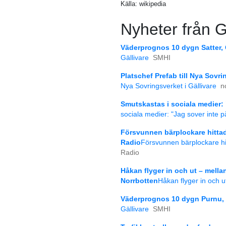
Källa: wikipedia
Nyheter från G
Väderprognos 10 dygn Satter, 
Gällivare
SMHI
Platschef Prefab till Nya Sovri
Nya Sovringsverket i Gällivare
n
Smutskastas i sociala medier: 
sociala medier: "Jag sover inte p
Försvunnen bärplockare hittad
Radio
Försvunnen bärplockare hi
Radio
Håkan flyger in och ut – mella
Norrbotten
Håkan flyger in och u
Väderprognos 10 dygn Purnu, G
Gällivare
SMHI