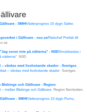
ällivare
Gällivare - SMHI
Väderprognos 10 dygn Satter,
ngsverket i Gällivare - ncc.se
Platschef Prefab till
cc.se
"Jag sover inte på nätterna" - NSD
Smutskastas i
å nätterna"
NSD
 – vårdas med livshotande skador - Sveriges
ttad – vårdas med livshotande skador
Sveriges
n Blekinge och Gällivare - Region
t – mellan Blekinge och Gällivare
Region Norrbotten
ällivare - SMHI
Väderprognos 10 dygn Purnu,