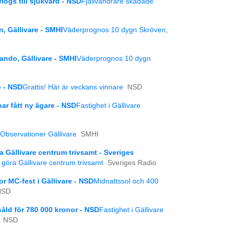
lögs till sjukvård - NSD
Fjällvandrare skadade
, Gällivare - SMHI
Väderprognos 10 dygn Skröven,
ndo, Gällivare - SMHI
Väderprognos 10 dygn
e - NSD
Grattis! Här är veckans vinnare
NSD
ar fått ny ägare - NSD
Fastighet i Gällivare
Observationer Gällivare
SMHI
a Gällivare centrum trivsamt - Sveriges
a göra Gällivare centrum trivsamt
Sveriges Radio
or MC-fest i Gällivare - NSD
Midnattssol och 400
NSD
åld för 780 000 kronor - NSD
Fastighet i Gällivare
NSD