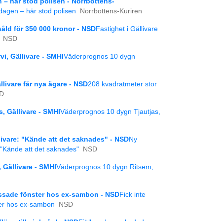
n – här stod polisen - Norrbottens-
edagen – här stod polisen
Norrbottens-Kuriren
åld för 350 000 kronor - NSD
Fastighet i Gällivare
NSD
i, Gällivare - SMHI
Väderprognos 10 dygn
ällivare får nya ägare - NSD
208 kvadratmeter stor
D
, Gällivare - SMHI
Väderprognos 10 dygn Tjautjas,
llivare: "Kände att det saknades" - NSD
Ny
e: "Kände att det saknades"
NSD
Gällivare - SMHI
Väderprognos 10 dygn Ritsem,
rossade fönster hos ex-sambon - NSD
Fick inte
ter hos ex-sambon
NSD