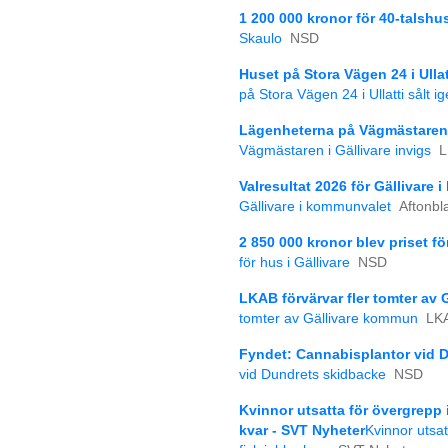
1 200 000 kronor för 40-talshu
Skaulo
NSD
Huset på Stora Vägen 24 i Ulla
på Stora Vägen 24 i Ullatti sålt 
Lägenheterna på Vägmästaren i
Vägmästaren i Gällivare invigs
L
Valresultat 2026 för Gällivare
Gällivare i kommunvalet
Aftonbl
2 850 000 kronor blev priset fö
för hus i Gällivare
NSD
LKAB förvärvar fler tomter av
tomter av Gällivare kommun
LK
Fyndet: Cannabisplantor vid 
vid Dundrets skidbacke
NSD
Kvinnor utsatta för övergrepp 
kvar - SVT Nyheter
Kvinnor utsa