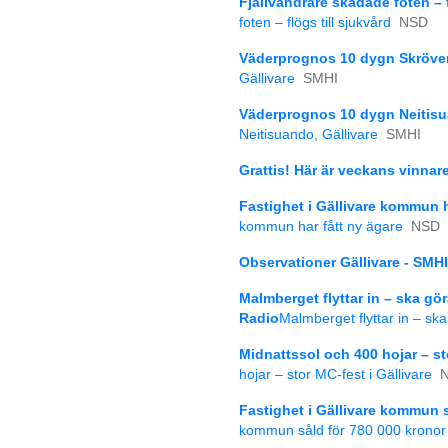
Fjällvandrare skadade foten – f
foten – flögs till sjukvård
NSD
Väderprognos 10 dygn Skröven
Gällivare
SMHI
Väderprognos 10 dygn Neitisua
Neitisuando, Gällivare
SMHI
Grattis! Här är veckans vinnar
Fastighet i Gällivare kommun h
kommun har fått ny ägare
NSD
Observationer Gällivare - SMHI
Malmberget flyttar in – ska gör
Radio
Malmberget flyttar in – sk
Midnattssol och 400 hojar – st
hojar – stor MC-fest i Gällivare
Fastighet i Gällivare kommun s
kommun såld för 780 000 kronor