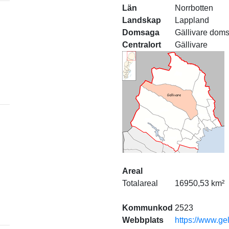
Län
Norrbotten
Landskap
Lappland
Domsaga
Gällivare dom
Centralort
Gällivare
Areal
Totalareal
16950,53 km²
Kommunkod
2523
Webbplats
https://www.gel