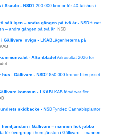
s i Skaulo - NSD
1 200 000 kronor för 40-talshus i
tti sålt igen – andra gången på två år - NSD
Huset
igen – andra gången på två år
NSD
 Gällivare invigs - LKAB
Lägenheterna på
KAB
 i kommunvalet - Aftonbladet
Valresultat 2026 för
adet
r hus i Gällivare - NSD
2 850 000 kronor blev priset
 Gällivare kommun - LKAB
LKAB förvärvar fler
AB
Dundrets skidbacke - NSD
Fyndet: Cannabisplantor
i hemtjänsten i Gällivare – mannen fick jobba
tta för övergrepp i hemtjänsten i Gällivare – mannen