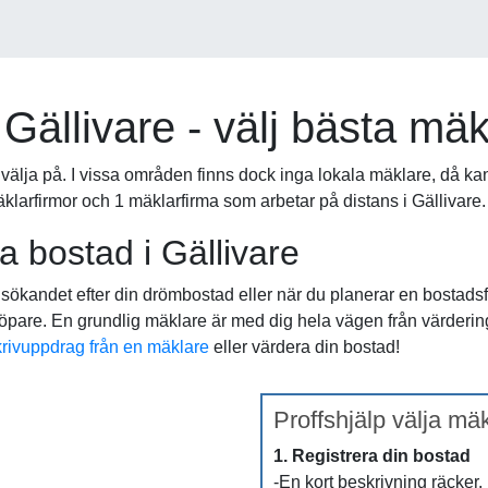
Gällivare - välj bästa mä
t välja på. I vissa områden finns dock inga lokala mäklare, då ka
a mäklarfirmor och 1 mäklarfirma som arbetar på distans i Gällivare.
a bostad i Gällivare
i sökandet efter din drömbostad eller när du planerar en bostad
köpare. En grundlig mäklare är med dig hela vägen från värdering t
krivuppdrag från en mäklare
eller värdera din bostad!
Proffshjälp välja mäk
1. Registrera din bostad
-En kort beskrivning räcker.