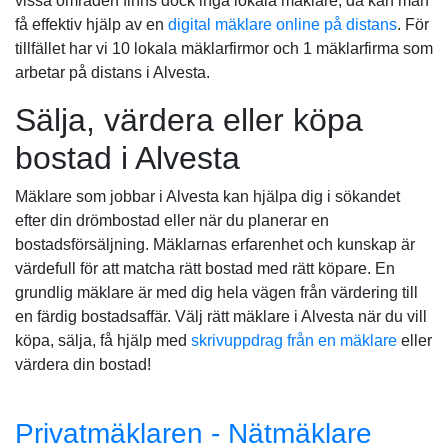
vissa områden finns dock inga lokala mäklare, då kan man
få effektiv hjälp av en
digital mäklare online på distans
. För
tillfället har vi 10 lokala mäklarfirmor och 1 mäklarfirma som
arbetar på distans i Alvesta.
Sälja, värdera eller köpa
bostad i Alvesta
Mäklare som jobbar i Alvesta kan hjälpa dig i sökandet
efter din drömbostad eller när du planerar en
bostadsförsäljning. Mäklarnas erfarenhet och kunskap är
värdefull för att matcha rätt bostad med rätt köpare. En
grundlig mäklare är med dig hela vägen från värdering till
en färdig bostadsaffär. Välj rätt mäklare i Alvesta när du vill
köpa, sälja, få hjälp med
skrivuppdrag från en mäklare
eller
värdera din bostad!
Privatmäklaren - Nätmäklare