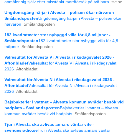
anmäler sig själv efter misstänkt mordförsök på två barn
svt.se
Ungdomsgäng härjar i Alvesta – polisen ökar närvaron -
Smålandsposten
Ungdomsgäng härjar i Alvesta – polisen ökar
närvaron
Smålandsposten
182 kvadratmeter stor nybyggd villa för 4,8 miljoner -
Smålandsposten
182 kvadratmeter stor nybyggd villa för 4,8
miljoner
Smålandsposten
Valresultat för Alvesta V i Alvesta i riksdagsvalet 2026 -
Aftonbladet
Valresultat för Alvesta V i Alvesta i riksdagsvalet
2026
Aftonbladet
Valresultat för Alvesta N i Alvesta i riksdagsvalet 2026 -
Aftonbladet
Valresultat för Alvesta N i Alvesta i riksdagsvalet
2026
Aftonbladet
Bajsbakterier i vattnet – Alvesta kommun avråder besök vid
badplats - Smålandsposten
Bajsbakterier i vattnet – Alvesta
kommun avråder besök vid badplats
Smålandsposten
Tjur i Alvesta ska avlivas annars väntar vite -
sverigesradio.se
Tjur i Alvesta ska avlivas annars väntar