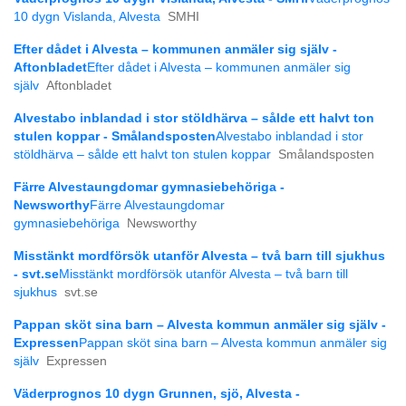
10 dygn Vislanda, Alvesta
SMHI
Efter dådet i Alvesta – kommunen anmäler sig själv -
Aftonbladet
Efter dådet i Alvesta – kommunen anmäler sig
själv
Aftonbladet
Alvestabo inblandad i stor stöldhärva – sålde ett halvt ton
stulen koppar - Smålandsposten
Alvestabo inblandad i stor
stöldhärva – sålde ett halvt ton stulen koppar
Smålandsposten
Färre Alvestaungdomar gymnasiebehöriga -
Newsworthy
Färre Alvestaungdomar
gymnasiebehöriga
Newsworthy
Misstänkt mordförsök utanför Alvesta – två barn till sjukhus
- svt.se
Misstänkt mordförsök utanför Alvesta – två barn till
sjukhus
svt.se
Pappan sköt sina barn – Alvesta kommun anmäler sig själv -
Expressen
Pappan sköt sina barn – Alvesta kommun anmäler sig
själv
Expressen
Väderprognos 10 dygn Grunnen, sjö, Alvesta -