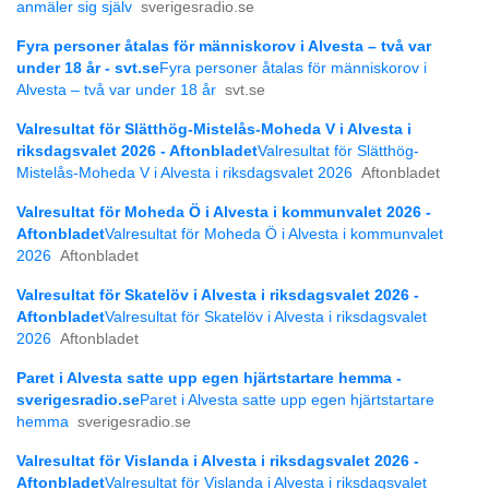
anmäler sig själv
sverigesradio.se
Fyra personer åtalas för människorov i Alvesta – två var
under 18 år - svt.se
Fyra personer åtalas för människorov i
Alvesta – två var under 18 år
svt.se
Valresultat för Slätthög-Mistelås-Moheda V i Alvesta i
riksdagsvalet 2026 - Aftonbladet
Valresultat för Slätthög-
Mistelås-Moheda V i Alvesta i riksdagsvalet 2026
Aftonbladet
Valresultat för Moheda Ö i Alvesta i kommunvalet 2026 -
Aftonbladet
Valresultat för Moheda Ö i Alvesta i kommunvalet
2026
Aftonbladet
Valresultat för Skatelöv i Alvesta i riksdagsvalet 2026 -
Aftonbladet
Valresultat för Skatelöv i Alvesta i riksdagsvalet
2026
Aftonbladet
Paret i Alvesta satte upp egen hjärtstartare hemma -
sverigesradio.se
Paret i Alvesta satte upp egen hjärtstartare
hemma
sverigesradio.se
Valresultat för Vislanda i Alvesta i riksdagsvalet 2026 -
Aftonbladet
Valresultat för Vislanda i Alvesta i riksdagsvalet