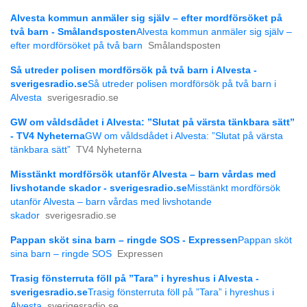
Alvesta kommun anmäler sig själv – efter mordförsöket på
två barn - Smålandsposten
Alvesta kommun anmäler sig själv –
efter mordförsöket på två barn
Smålandsposten
Så utreder polisen mordförsök på två barn i Alvesta -
sverigesradio.se
Så utreder polisen mordförsök på två barn i
Alvesta
sverigesradio.se
GW om våldsdådet i Alvesta: ”Slutat på värsta tänkbara sätt”
- TV4 Nyheterna
GW om våldsdådet i Alvesta: ”Slutat på värsta
tänkbara sätt”
TV4 Nyheterna
Misstänkt mordförsök utanför Alvesta – barn vårdas med
livshotande skador - sverigesradio.se
Misstänkt mordförsök
utanför Alvesta – barn vårdas med livshotande
skador
sverigesradio.se
Pappan sköt sina barn – ringde SOS - Expressen
Pappan sköt
sina barn – ringde SOS
Expressen
Trasig fönsterruta föll på ”Tara” i hyreshus i Alvesta -
sverigesradio.se
Trasig fönsterruta föll på ”Tara” i hyreshus i
Alvesta
sverigesradio.se