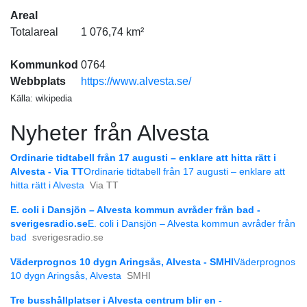
Areal
Totalareal
1 076,74 km²
Kommunkod
0764
Webbplats
https://www.alvesta.se/
Källa: wikipedia
Nyheter från Alvesta
Ordinarie tidtabell från 17 augusti – enklare att hitta rätt i
Alvesta - Via TT
Ordinarie tidtabell från 17 augusti – enklare att
hitta rätt i Alvesta
Via TT
E. coli i Dansjön – Alvesta kommun avråder från bad -
sverigesradio.se
E. coli i Dansjön – Alvesta kommun avråder från
bad
sverigesradio.se
Väderprognos 10 dygn Aringsås, Alvesta - SMHI
Väderprognos
10 dygn Aringsås, Alvesta
SMHI
Tre busshållplatser i Alvesta centrum blir en -