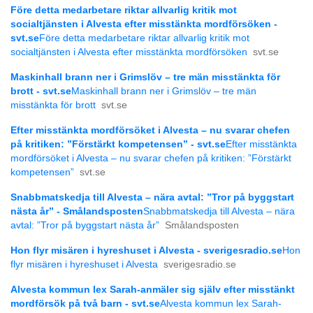
Före detta medarbetare riktar allvarlig kritik mot
socialtjänsten i Alvesta efter misstänkta mordförsöken -
svt.se
Före detta medarbetare riktar allvarlig kritik mot
socialtjänsten i Alvesta efter misstänkta mordförsöken
svt.se
Maskinhall brann ner i Grimslöv – tre män misstänkta för
brott - svt.se
Maskinhall brann ner i Grimslöv – tre män
misstänkta för brott
svt.se
Efter misstänkta mordförsöket i Alvesta – nu svarar chefen
på kritiken: ”Förstärkt kompetensen” - svt.se
Efter misstänkta
mordförsöket i Alvesta – nu svarar chefen på kritiken: ”Förstärkt
kompetensen”
svt.se
Snabbmatskedja till Alvesta – nära avtal: ”Tror på byggstart
nästa år” - Smålandsposten
Snabbmatskedja till Alvesta – nära
avtal: ”Tror på byggstart nästa år”
Smålandsposten
Hon flyr misären i hyreshuset i Alvesta - sverigesradio.se
Hon
flyr misären i hyreshuset i Alvesta
sverigesradio.se
Alvesta kommun lex Sarah-anmäler sig själv efter misstänkt
mordförsök på två barn - svt.se
Alvesta kommun lex Sarah-