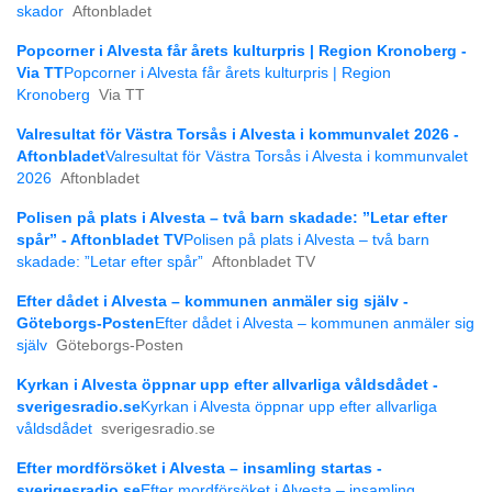
skador
Aftonbladet
Popcorner i Alvesta får årets kulturpris | Region Kronoberg -
Via TT
Popcorner i Alvesta får årets kulturpris | Region
Kronoberg
Via TT
Valresultat för Västra Torsås i Alvesta i kommunvalet 2026 -
Aftonbladet
Valresultat för Västra Torsås i Alvesta i kommunvalet
2026
Aftonbladet
Polisen på plats i Alvesta – två barn skadade: ”Letar efter
spår” - Aftonbladet TV
Polisen på plats i Alvesta – två barn
skadade: ”Letar efter spår”
Aftonbladet TV
Efter dådet i Alvesta – kommunen anmäler sig själv -
Göteborgs-Posten
Efter dådet i Alvesta – kommunen anmäler sig
själv
Göteborgs-Posten
Kyrkan i Alvesta öppnar upp efter allvarliga våldsdådet -
sverigesradio.se
Kyrkan i Alvesta öppnar upp efter allvarliga
våldsdådet
sverigesradio.se
Efter mordförsöket i Alvesta – insamling startas -
sverigesradio.se
Efter mordförsöket i Alvesta – insamling