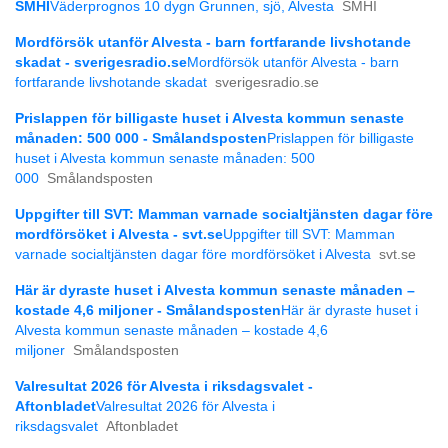
SMHI
Väderprognos 10 dygn Grunnen, sjö, Alvesta
SMHI
Mordförsök utanför Alvesta - barn fortfarande livshotande
skadat - sverigesradio.se
Mordförsök utanför Alvesta - barn
fortfarande livshotande skadat
sverigesradio.se
Prislappen för billigaste huset i Alvesta kommun senaste
månaden: 500 000 - Smålandsposten
Prislappen för billigaste
huset i Alvesta kommun senaste månaden: 500
000
Smålandsposten
Uppgifter till SVT: Mamman varnade socialtjänsten dagar före
mordförsöket i Alvesta - svt.se
Uppgifter till SVT: Mamman
varnade socialtjänsten dagar före mordförsöket i Alvesta
svt.se
Här är dyraste huset i Alvesta kommun senaste månaden –
kostade 4,6 miljoner - Smålandsposten
Här är dyraste huset i
Alvesta kommun senaste månaden – kostade 4,6
miljoner
Smålandsposten
Valresultat 2026 för Alvesta i riksdagsvalet -
Aftonbladet
Valresultat 2026 för Alvesta i
riksdagsvalet
Aftonbladet