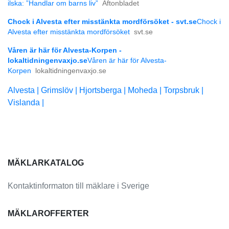
ilska: ”Handlar om barns liv”
Aftonbladet
Chock i Alvesta efter misstänkta mordförsöket - svt.se
Chock i
Alvesta efter misstänkta mordförsöket
svt.se
Våren är här för Alvesta-Korpen -
lokaltidningenvaxjo.se
Våren är här för Alvesta-
Korpen
lokaltidningenvaxjo.se
Alvesta |
Grimslöv |
Hjortsberga |
Moheda |
Torpsbruk |
Vislanda |
MÄKLARKATALOG
Kontaktinformaton till mäklare i Sverige
MÄKLAROFFERTER