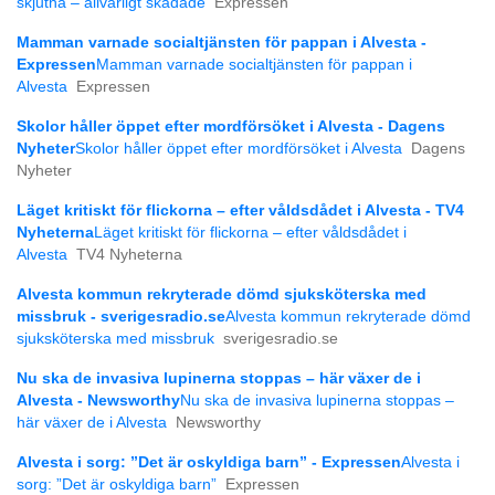
skjutna – allvarligt skadade
Expressen
Mamman varnade socialtjänsten för pappan i Alvesta -
Expressen
Mamman varnade socialtjänsten för pappan i
Alvesta
Expressen
Skolor håller öppet efter mordförsöket i Alvesta - Dagens
Nyheter
Skolor håller öppet efter mordförsöket i Alvesta
Dagens
Nyheter
Läget kritiskt för flickorna – efter våldsdådet i Alvesta - TV4
Nyheterna
Läget kritiskt för flickorna – efter våldsdådet i
Alvesta
TV4 Nyheterna
Alvesta kommun rekryterade dömd sjuksköterska med
missbruk - sverigesradio.se
Alvesta kommun rekryterade dömd
sjuksköterska med missbruk
sverigesradio.se
Nu ska de invasiva lupinerna stoppas – här växer de i
Alvesta - Newsworthy
Nu ska de invasiva lupinerna stoppas –
här växer de i Alvesta
Newsworthy
Alvesta i sorg: ”Det är oskyldiga barn” - Expressen
Alvesta i
sorg: ”Det är oskyldiga barn”
Expressen