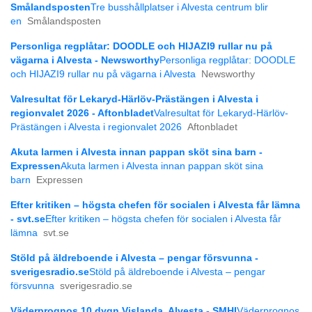
Smålandsposten
Tre busshållplatser i Alvesta centrum blir
en
Smålandsposten
Personliga regplåtar: DOODLE och HIJAZI9 rullar nu på
vägarna i Alvesta - Newsworthy
Personliga regplåtar: DOODLE
och HIJAZI9 rullar nu på vägarna i Alvesta
Newsworthy
Valresultat för Lekaryd-Härlöv-Prästängen i Alvesta i
regionvalet 2026 - Aftonbladet
Valresultat för Lekaryd-Härlöv-
Prästängen i Alvesta i regionvalet 2026
Aftonbladet
Akuta larmen i Alvesta innan pappan sköt sina barn -
Expressen
Akuta larmen i Alvesta innan pappan sköt sina
barn
Expressen
Efter kritiken – högsta chefen för socialen i Alvesta får lämna
- svt.se
Efter kritiken – högsta chefen för socialen i Alvesta får
lämna
svt.se
Stöld på äldreboende i Alvesta – pengar försvunna -
sverigesradio.se
Stöld på äldreboende i Alvesta – pengar
försvunna
sverigesradio.se
Väderprognos 10 dygn Vislanda, Alvesta - SMHI
Väderprognos