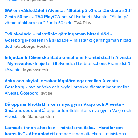
GW om våldsdådet i Alvesta: "Slutat på värsta tänkbara sätt"
2 min 50 sek - TV4 Play
GW om våldsdådet i Alvesta: "Slutat på
värsta tänkbara sätt" 2 min 50 sek
TV4 Play
Två skadade – misstänkt gärningsman hittad död -
Göteborgs-Posten
Två skadade – misstänkt gärningsman hittad
död
Göteborgs-Posten
Inbjudan till Svenska Badbranschens Framtidsträff i Alvesta
- Mynewsdesk
Inbjudan till Svenska Badbranschens Framtidsträff
i Alvesta
Mynewsdesk
Åska och skyfall orsakar tågstörningar mellan Alvesta
Göteborg - svt.se
Åska och skyfall orsakar tågstörningar mellan
Alvesta Göteborg
svt.se
Då öppnar Idrottsklinikens nya gym i Växjö och Alvesta -
Smålandsposten
Då öppnar Idrottsklinikens nya gym i Växjö och
Alvesta
Smålandsposten
Larmade innan attacken – ministerns ilska: ”Handlar om
barns liv” - Aftonbladet
Larmade innan attacken – ministerns