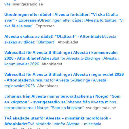
vite
sverigesradio.se
Utredningen efter dådet i Alvesta fortsätter: "Vi ska få alla
svar" - Expressen
Utredningen efter dådet i Alvesta fortsätter: "Vi
ska få alla svar"
Expressen
Alvesta skakas av dådet: ”Ofattbart” - Aftonbladet
Alvesta
skakas av dådet: ”Ofattbart”
Aftonbladet
Valresultat för Alvesta S-Blädinge i Alvesta i kommunvalet
2026 - Aftonbladet
Valresultat för Alvesta S-Blädinge i Alvesta i
kommunvalet 2026
Aftonbladet
Valresultat för Alvesta S-Blädinge i Alvesta i regionvalet 2026
- Aftonbladet
Valresultat för Alvesta S-Blädinge i Alvesta i
regionvalet 2026
Aftonbladet
Johanna från Alvesta minns terrorattackerna i Norge: ”Som
en krigszon” - sverigesradio.se
Johanna från Alvesta minns
terrorattackerna i Norge: ”Som en krigszon”
sverigesradio.se
Två skadade utanför Alvesta – misstänkt mordförsök -
Aftonbladet
Två skadade utanför Alvesta – misstänkt