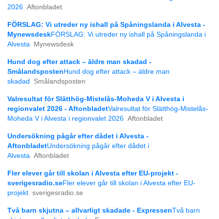
2026
Aftonbladet
FÖRSLAG: Vi utreder ny ishall på Spåningslanda i Alvesta -
Mynewsdesk
FÖRSLAG: Vi utreder ny ishall på Spåningslanda i
Alvesta
Mynewsdesk
Hund dog efter attack – äldre man skadad -
Smålandsposten
Hund dog efter attack – äldre man
skadad
Smålandsposten
Valresultat för Slätthög-Mistelås-Moheda V i Alvesta i
regionvalet 2026 - Aftonbladet
Valresultat för Slätthög-Mistelås-
Moheda V i Alvesta i regionvalet 2026
Aftonbladet
Undersökning pågår efter dådet i Alvesta -
Aftonbladet
Undersökning pågår efter dådet i
Alvesta
Aftonbladet
Fler elever går till skolan i Alvesta efter EU-projekt -
sverigesradio.se
Fler elever går till skolan i Alvesta efter EU-
projekt
sverigesradio.se
Två barn skjutna – allvarligt skadade - Expressen
Två barn