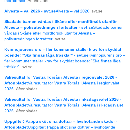
mordförsök
Aftonbladet
Alvesta – val 2026 - svt.se
Alvesta – val 2026
svt.se
Skadade barnen vårdas i Skåne efter mordförsök utanför
Alvesta – polisutredningen fortsätter - svt.se
Skadade barnen
vårdas i Skåne efter mordförsök utanför Alvesta –
polisutredningen fortsätter
svt.se
Kvinnojourens oro – fler kommuner ställer krav för skyddat
boende: ”Ska finnas låga trösklar” - svt.se
Kvinnojourens oro –
fler kommuner ställer krav för skyddat boende: ”Ska finnas låga
trösklar”
svt.se
Valresultat för Västra Torsås i Alvesta i regionvalet 2026 -
Aftonbladet
Valresultat för Västra Torsås i Alvesta i regionvalet
2026
Aftonbladet
Valresultat för Västra Torsås i Alvesta i riksdagsvalet 2026 -
Aftonbladet
Valresultat för Västra Torsås i Alvesta i riksdagsvalet
2026
Aftonbladet
Uppgifter: Pappa sköt sina döttrar – livshotande skador -
Aftonbladet
Uppgifter: Pappa sköt sina döttrar – livshotande