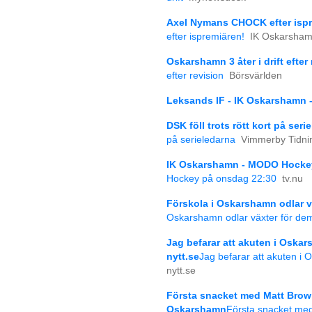
Axel Nymans CHOCK efter ispr
efter ispremiären!
IK Oskarsha
Oskarshamn 3 åter i drift efter
efter revision
Börsvärlden
Leksands IF - IK Oskarshamn -
DSK föll trots rött kort på ser
på serieledarna
Vimmerby Tidni
IK Oskarshamn - MODO Hockey
Hockey på onsdag 22:30
tv.nu
Förskola i Oskarshamn odlar v
Oskarshamn odlar växter för dem
Jag befarar att akuten i Oskar
nytt.se
Jag befarar att akuten i 
nytt.se
Första snacket med Matt Brown:
Oskarshamn
Första snacket med 