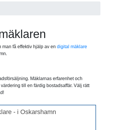
 mäklaren
n man få effektiv hjälp av en
digital mäklare
amn.
adsförsäljning. Mäklarnas erfarenhet och
rdering till en färdig bostadsaffär. Välj rätt
d!
klare - i Oskarshamn