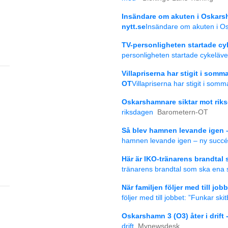
Insändare om akuten i Oskars
nytt.se
Insändare om akuten i Os
TV-personligheten startade c
personligheten startade cykeläv
Villapriserna har stigit i som
OT
Villapriserna har stigit i so
Oskarshamnare siktar mot rik
riksdagen
Barometern-OT
Så blev hamnen levande igen 
hamnen levande igen – ny succé 
Här är IKO-tränarens brandtal
tränarens brandtal som ska ena 
När familjen följer med till jo
följer med till jobbet: ”Funkar skit
Oskarshamn 3 (O3) åter i drif
drift
Mynewsdesk