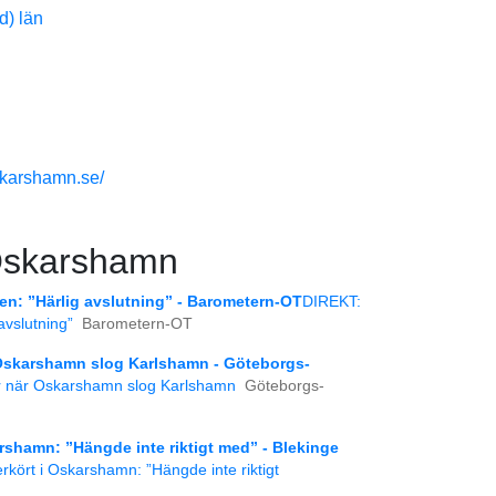
skarshamn.se/
 Oskarshamn
cen: ”Härlig avslutning” - Barometern-OT
DIREKT:
avslutning”
Barometern-OT
 Oskarshamn slog Karlshamn - Göteborgs-
r när Oskarshamn slog Karlshamn
Göteborgs-
rshamn: ”Hängde inte riktigt med” - Blekinge
kört i Oskarshamn: ”Hängde inte riktigt