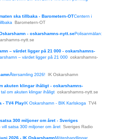
maten ska tillbaka - Barometern-OT
Centern i
llbaka
Barometern-OT
 Oskarshamn - oskarshamns-nytt.se
Polisanmälan:
arshamns-nytt.se
amn – värdet ligger på 21 000 - oskarshamns-
karshamn – värdet ligger på 21 000
oskarshamns-
shamn
Återsamling 2026!
IK Oskarshamn
m akuten klingar ihåligt - oskarshamns-
tal om akuten klingar ihåligt
oskarshamns-nytt.se
 - TV4 Play
IK Oskarshamn - BIK Karlskoga
TV4
l satsa 300 miljoner om året - Sveriges
– vill satsa 300 miljoner om året
Sveriges Radio
juni 2026 - IK Oskarshamn
Möteshandlingar