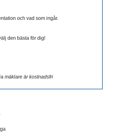
entation och vad som ingår.
 välj den bästa för dig!
ja mäklare är kostnadsfri
)
aga