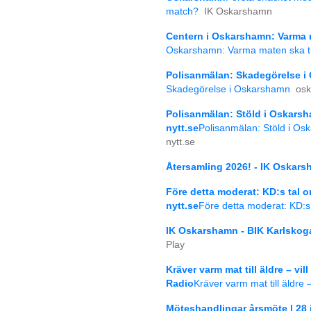
match?
IK Oskarshamn
Centern i Oskarshamn: Varma 
Oskarshamn: Varma maten ska ti
Polisanmälan: Skadegörelse i
Skadegörelse i Oskarshamn
osk
Polisanmälan: Stöld i Oskarsh
nytt.se
Polisanmälan: Stöld i Os
nytt.se
Återsamling 2026! - IK Oskar
Före detta moderat: KD:s tal o
nytt.se
Före detta moderat: KD:s 
IK Oskarshamn - BIK Karlskoga
Play
Kräver varm mat till äldre – vil
Radio
Kräver varm mat till äldre 
Möteshandlingar årsmöte | 28 