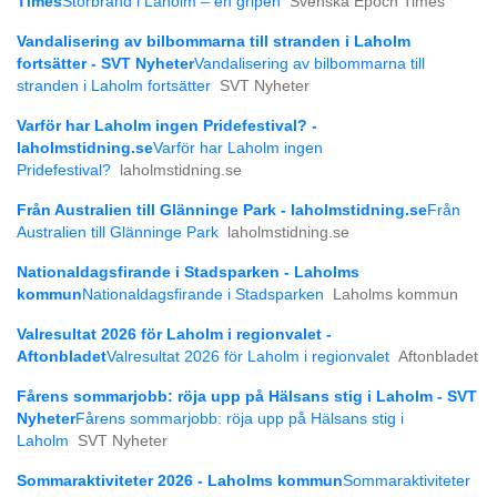
Times
Storbrand i Laholm – en gripen
Svenska Epoch Times
Vandalisering av bilbommarna till stranden i Laholm
fortsätter - SVT Nyheter
Vandalisering av bilbommarna till
stranden i Laholm fortsätter
SVT Nyheter
Varför har Laholm ingen Pridefestival? -
laholmstidning.se
Varför har Laholm ingen
Pridefestival?
laholmstidning.se
Från Australien till Glänninge Park - laholmstidning.se
Från
Australien till Glänninge Park
laholmstidning.se
Nationaldagsfirande i Stadsparken - Laholms
kommun
Nationaldagsfirande i Stadsparken
Laholms kommun
Valresultat 2026 för Laholm i regionvalet -
Aftonbladet
Valresultat 2026 för Laholm i regionvalet
Aftonbladet
Fårens sommarjobb: röja upp på Hälsans stig i Laholm - SVT
Nyheter
Fårens sommarjobb: röja upp på Hälsans stig i
Laholm
SVT Nyheter
Sommaraktiviteter 2026 - Laholms kommun
Sommaraktiviteter