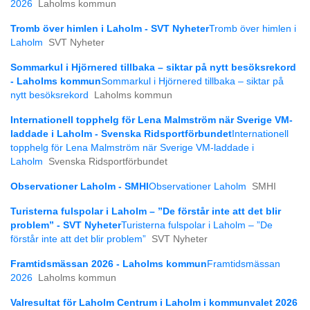
2026
Laholms kommun
Tromb över himlen i Laholm - SVT Nyheter
Tromb över himlen i
Laholm
SVT Nyheter
Sommarkul i Hjörnered tillbaka – siktar på nytt besöksrekord
- Laholms kommun
Sommarkul i Hjörnered tillbaka – siktar på
nytt besöksrekord
Laholms kommun
Internationell topphelg för Lena Malmström när Sverige VM-
laddade i Laholm - Svenska Ridsportförbundet
Internationell
topphelg för Lena Malmström när Sverige VM-laddade i
Laholm
Svenska Ridsportförbundet
Observationer Laholm - SMHI
Observationer Laholm
SMHI
Turisterna fulspolar i Laholm – ”De förstår inte att det blir
problem” - SVT Nyheter
Turisterna fulspolar i Laholm – ”De
förstår inte att det blir problem”
SVT Nyheter
Framtidsmässan 2026 - Laholms kommun
Framtidsmässan
2026
Laholms kommun
Valresultat för Laholm Centrum i Laholm i kommunvalet 2026