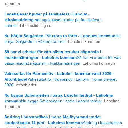
kommun
Lagakalaset bjuder på familjefest i Laholm -
laholmstidning.se
Lagakalaset bjuder på familjefest i
Laholm
laholmstidning.se
Nu börjar Solgården i Våxtorp ta form - Laholms kommun
Nu
börjar Solgården i Våxtorp ta form
Laholms kommun
Så har vi arbetat för vårt bästa resultat någonsin i
Insiktsmätningen - Laholms kommun
Så har vi arbetat för vårt
bästa resultat någonsin i Insiktsmätningen
Laholms kommun
Valresultat för Ränneslöv i Laholm i kommunvalet 2026 -
Aftonbladet
Valresultat för Ränneslöv i Laholm i kommunvalet
2026
Aftonbladet
Nu byggs Sofieroleden i östra Laholm färdigt - Laholms
kommun
Nu byggs Sofieroleden i östra Laholm färdigt
Laholms
kommun
Ändring i busstrafiken i norra Mellbystrand under
studentbalen 11 juni - Laholms kommun
Ändring i busstrafiken