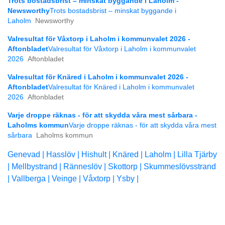
Trots bostadsbrist – minskat byggande i Laholm -
Newsworthy
Trots bostadsbrist – minskat byggande i
Laholm
Newsworthy
Valresultat för Våxtorp i Laholm i kommunvalet 2026 -
Aftonbladet
Valresultat för Våxtorp i Laholm i kommunvalet
2026
Aftonbladet
Valresultat för Knäred i Laholm i kommunvalet 2026 -
Aftonbladet
Valresultat för Knäred i Laholm i kommunvalet
2026
Aftonbladet
Varje droppe räknas - för att skydda våra mest sårbara -
Laholms kommun
Varje droppe räknas - för att skydda våra mest
sårbara
Laholms kommun
Genevad |
Hasslöv |
Hishult |
Knäred |
Laholm |
Lilla Tjärby
|
Mellbystrand |
Ränneslöv |
Skottorp |
Skummeslövsstrand
|
Vallberga |
Veinge |
Våxtorp |
Ysby |