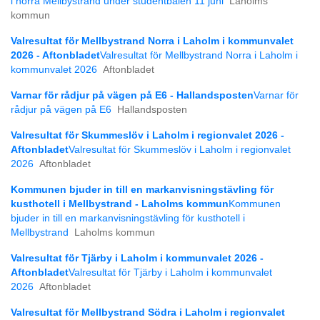
i norra Mellbystrand under studentbalen 11 juni
Laholms
kommun
Valresultat för Mellbystrand Norra i Laholm i kommunvalet
2026 - Aftonbladet
Valresultat för Mellbystrand Norra i Laholm i
kommunvalet 2026
Aftonbladet
Varnar för rådjur på vägen på E6 - Hallandsposten
Varnar för
rådjur på vägen på E6
Hallandsposten
Valresultat för Skummeslöv i Laholm i regionvalet 2026 -
Aftonbladet
Valresultat för Skummeslöv i Laholm i regionvalet
2026
Aftonbladet
Kommunen bjuder in till en markanvisningstävling för
kusthotell i Mellbystrand - Laholms kommun
Kommunen
bjuder in till en markanvisningstävling för kusthotell i
Mellbystrand
Laholms kommun
Valresultat för Tjärby i Laholm i kommunvalet 2026 -
Aftonbladet
Valresultat för Tjärby i Laholm i kommunvalet
2026
Aftonbladet
Valresultat för Mellbystrand Södra i Laholm i regionvalet