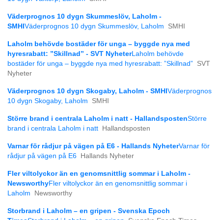
Väderprognos 10 dygn Skummeslöv, Laholm -
SMHI
Väderprognos 10 dygn Skummeslöv, Laholm
SMHI
Laholm behövde bostäder för unga – byggde nya med
hyresrabatt: ”Skillnad” - SVT Nyheter
Laholm behövde
bostäder för unga – byggde nya med hyresrabatt: ”Skillnad”
SVT
Nyheter
Väderprognos 10 dygn Skogaby, Laholm - SMHI
Väderprognos
10 dygn Skogaby, Laholm
SMHI
Större brand i centrala Laholm i natt - Hallandsposten
Större
brand i centrala Laholm i natt
Hallandsposten
Varnar för rådjur på vägen på E6 - Hallands Nyheter
Varnar för
rådjur på vägen på E6
Hallands Nyheter
Fler viltolyckor än en genomsnittlig sommar i Laholm -
Newsworthy
Fler viltolyckor än en genomsnittlig sommar i
Laholm
Newsworthy
Storbrand i Laholm – en gripen - Svenska Epoch