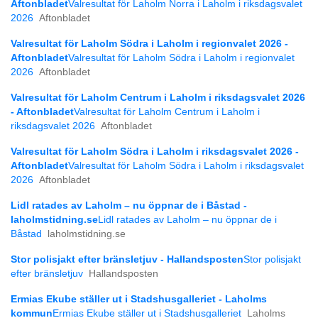
Aftonbladet
Valresultat för Laholm Norra i Laholm i riksdagsvalet
2026
Aftonbladet
Valresultat för Laholm Södra i Laholm i regionvalet 2026 -
Aftonbladet
Valresultat för Laholm Södra i Laholm i regionvalet
2026
Aftonbladet
Valresultat för Laholm Centrum i Laholm i riksdagsvalet 2026
- Aftonbladet
Valresultat för Laholm Centrum i Laholm i
riksdagsvalet 2026
Aftonbladet
Valresultat för Laholm Södra i Laholm i riksdagsvalet 2026 -
Aftonbladet
Valresultat för Laholm Södra i Laholm i riksdagsvalet
2026
Aftonbladet
Lidl ratades av Laholm – nu öppnar de i Båstad -
laholmstidning.se
Lidl ratades av Laholm – nu öppnar de i
Båstad
laholmstidning.se
Stor polisjakt efter bränsletjuv - Hallandsposten
Stor polisjakt
efter bränsletjuv
Hallandsposten
Ermias Ekube ställer ut i Stadshusgalleriet - Laholms
kommun
Ermias Ekube ställer ut i Stadshusgalleriet
Laholms