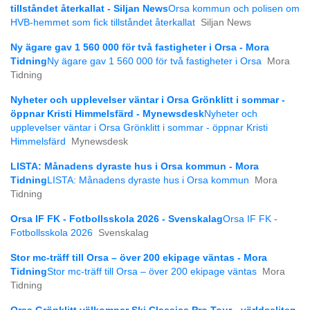
tillståndet återkallat - Siljan News
Orsa kommun och polisen om
HVB-hemmet som fick tillståndet återkallat
Siljan News
Ny ägare gav 1 560 000 för två fastigheter i Orsa - Mora
Tidning
Ny ägare gav 1 560 000 för två fastigheter i Orsa
Mora
Tidning
Nyheter och upplevelser väntar i Orsa Grönklitt i sommar -
öppnar Kristi Himmelsfärd - Mynewsdesk
Nyheter och
upplevelser väntar i Orsa Grönklitt i sommar - öppnar Kristi
Himmelsfärd
Mynewsdesk
LISTA: Månadens dyraste hus i Orsa kommun - Mora
Tidning
LISTA: Månadens dyraste hus i Orsa kommun
Mora
Tidning
Orsa IF FK - Fotbollsskola 2026 - Svenskalag
Orsa IF FK -
Fotbollsskola 2026
Svenskalag
Stor mc-träff till Orsa – över 200 ekipage väntas - Mora
Tidning
Stor mc-träff till Orsa – över 200 ekipage väntas
Mora
Tidning