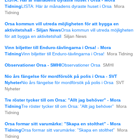
LISTA: Här är månadens dyraste huset i Orsa - Mora
Tidning
LISTA: Här är månadens dyraste huset i Orsa
Mora
Tidning
Orsa kommun vill utreda möjligheten för att bygga en
aktivitetshall - Siljan News
Orsa kommun vill utreda möjligheten
för att bygga en aktivitetshall
Siljan News
Vinn biljetter till Enduro-tävlingarna i Orsa! - Mora
Tidning
Vinn biljetter till Enduro-tävlingarna i Orsa!
Mora Tidning
Observationer Orsa - SMHI
Observationer Orsa
SMHI
Nio års fängelse för mordförsök på polis i Orsa - SVT
Nyheter
Nio års fängelse för mordförsök på polis i Orsa
SVT
Nyheter
Tre röster tycker till om Orsa: ”Allt jag behöver” - Mora
Tidning
Tre röster tycker till om Orsa: ”Allt jag behöver”
Mora
Tidning
Orsa formar sitt varumärke: ”Skapa en stolthet” - Mora
Tidning
Orsa formar sitt varumärke: ”Skapa en stolthet”
Mora
Tidning