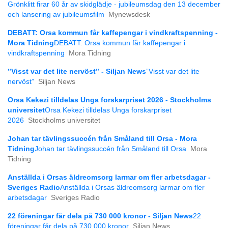
Grönklitt firar 60 år av skidglädje - jubileumsdag den 13 december
och lansering av jubileumsfilm
Mynewsdesk
DEBATT: Orsa kommun får kaffepengar i vindkraftspenning -
Mora Tidning
DEBATT: Orsa kommun får kaffepengar i
vindkraftspenning
Mora Tidning
”Visst var det lite nervöst” - Siljan News
”Visst var det lite
nervöst”
Siljan News
Orsa Kekezi tilldelas Unga forskarpriset 2026 - Stockholms
universitet
Orsa Kekezi tilldelas Unga forskarpriset
2026
Stockholms universitet
Johan tar tävlingssuccén från Småland till Orsa - Mora
Tidning
Johan tar tävlingssuccén från Småland till Orsa
Mora
Tidning
Anställda i Orsas äldreomsorg larmar om fler arbetsdagar -
Sveriges Radio
Anställda i Orsas äldreomsorg larmar om fler
arbetsdagar
Sveriges Radio
22 föreningar får dela på 730 000 kronor - Siljan News
22
föreningar får dela på 730 000 kronor
Siljan News