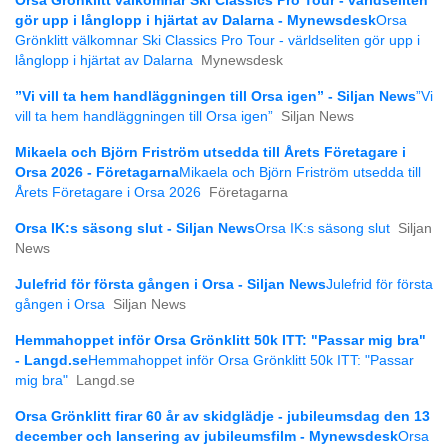
Orsa Grönklitt välkomnar Ski Classics Pro Tour - världseliten
gör upp i långlopp i hjärtat av Dalarna - Mynewsdesk
Orsa
Grönklitt välkomnar Ski Classics Pro Tour - världseliten gör upp i
långlopp i hjärtat av Dalarna
Mynewsdesk
”Vi vill ta hem handläggningen till Orsa igen” - Siljan News
”Vi
vill ta hem handläggningen till Orsa igen”
Siljan News
Mikaela och Björn Friström utsedda till Årets Företagare i
Orsa 2026 - Företagarna
Mikaela och Björn Friström utsedda till
Årets Företagare i Orsa 2026
Företagarna
Orsa IK:s säsong slut - Siljan News
Orsa IK:s säsong slut
Siljan
News
Julefrid för första gången i Orsa - Siljan News
Julefrid för första
gången i Orsa
Siljan News
Hemmahoppet inför Orsa Grönklitt 50k ITT: "Passar mig bra"
- Langd.se
Hemmahoppet inför Orsa Grönklitt 50k ITT: "Passar
mig bra"
Langd.se
Orsa Grönklitt firar 60 år av skidglädje - jubileumsdag den 13
december och lansering av jubileumsfilm - Mynewsdesk
Orsa