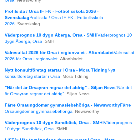
Orsa
Newsworthy
Profilsida / Orsa IF FK - Fotbollsskola 2026 -
Svenskalag
Profilsida / Orsa IF FK - Fotbollsskola
2026
Svenskalag
Väderprognos 10 dygn Åberga, Orsa - SMHI
Väderprognos 10
dygn Åberga, Orsa
SMHI
Valresultat 2026 för Orsa i regionvalet - Aftonbladet
Valresultat
2026 för Orsa i regionvalet
Aftonbladet
Nytt konsultföretag startar i Orsa - Mora Tidning
Nytt
konsultföretag startar i Orsa
Mora Tidning
”När det är Orsayran regnar det aldrig” - Siljan News
”När det
är Orsayran regnar det aldrig”
Siljan News
Färre Orsaungdomar gymnasiebehöriga - Newsworthy
Färre
Orsaungdomar gymnasiebehöriga
Newsworthy
Väderprognos 10 dygn Sundbäck, Orsa - SMHI
Väderprognos
10 dygn Sundbäck, Orsa
SMHI