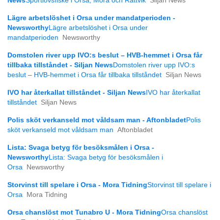
News
Sportlovsfiske i Orsa, Mora och Rättvik
Siljan News
Lägre arbetslöshet i Orsa under mandatperioden -
Newsworthy
Lägre arbetslöshet i Orsa under
mandatperioden
Newsworthy
Domstolen river upp IVO:s beslut – HVB-hemmet i Orsa får
tillbaka tillståndet - Siljan News
Domstolen river upp IVO:s
beslut – HVB-hemmet i Orsa får tillbaka tillståndet
Siljan News
IVO har återkallat tillståndet - Siljan News
IVO har återkallat
tillståndet
Siljan News
Polis sköt verkanseld mot våldsam man - Aftonbladet
Polis
sköt verkanseld mot våldsam man
Aftonbladet
Lista: Svaga betyg för besöksmålen i Orsa -
Newsworthy
Lista: Svaga betyg för besöksmålen i
Orsa
Newsworthy
Storvinst till spelare i Orsa - Mora Tidning
Storvinst till spelare i
Orsa
Mora Tidning
Orsa chanslöst mot Tunabro U - Mora Tidning
Orsa chanslöst