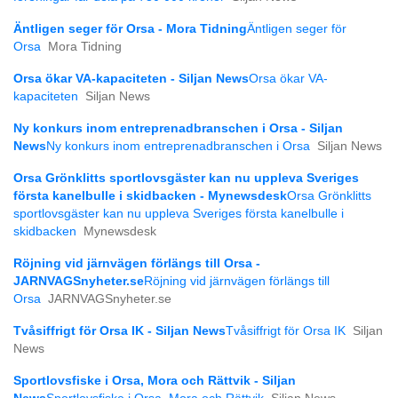
Äntligen seger för Orsa - Mora Tidning
Äntligen seger för
Orsa
Mora Tidning
Orsa ökar VA-kapaciteten - Siljan News
Orsa ökar VA-
kapaciteten
Siljan News
Ny konkurs inom entreprenadbranschen i Orsa - Siljan
News
Ny konkurs inom entreprenadbranschen i Orsa
Siljan News
Orsa Grönklitts sportlovsgäster kan nu uppleva Sveriges
första kanelbulle i skidbacken - Mynewsdesk
Orsa Grönklitts
sportlovsgäster kan nu uppleva Sveriges första kanelbulle i
skidbacken
Mynewsdesk
Röjning vid järnvägen förlängs till Orsa -
JARNVAGSnyheter.se
Röjning vid järnvägen förlängs till
Orsa
JARNVAGSnyheter.se
Tvåsiffrigt för Orsa IK - Siljan News
Tvåsiffrigt för Orsa IK
Siljan
News
Sportlovsfiske i Orsa, Mora och Rättvik - Siljan