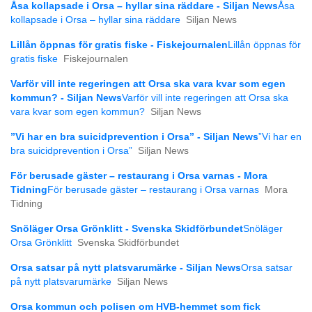
Åsa kollapsade i Orsa – hyllar sina räddare - Siljan News
Åsa
kollapsade i Orsa – hyllar sina räddare
Siljan News
Lillån öppnas för gratis fiske - Fiskejournalen
Lillån öppnas för
gratis fiske
Fiskejournalen
Varför vill inte regeringen att Orsa ska vara kvar som egen
kommun? - Siljan News
Varför vill inte regeringen att Orsa ska
vara kvar som egen kommun?
Siljan News
”Vi har en bra suicidprevention i Orsa” - Siljan News
”Vi har en
bra suicidprevention i Orsa”
Siljan News
För berusade gäster – restaurang i Orsa varnas - Mora
Tidning
För berusade gäster – restaurang i Orsa varnas
Mora
Tidning
Snöläger Orsa Grönklitt - Svenska Skidförbundet
Snöläger
Orsa Grönklitt
Svenska Skidförbundet
Orsa satsar på nytt platsvarumärke - Siljan News
Orsa satsar
på nytt platsvarumärke
Siljan News
Orsa kommun och polisen om HVB-hemmet som fick