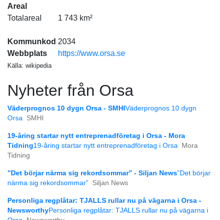
Areal
Totalareal
1 743 km²
Kommunkod
2034
Webbplats
https://www.orsa.se
Källa: wikipedia
Nyheter från Orsa
Väderprognos 10 dygn Orsa - SMHI
Väderprognos 10 dygn
Orsa
SMHI
19-åring startar nytt entreprenadföretag i Orsa - Mora
Tidning
19-åring startar nytt entreprenadföretag i Orsa
Mora
Tidning
”Det börjar närma sig rekordsommar” - Siljan News
”Det börjar
närma sig rekordsommar”
Siljan News
Personliga regplåtar: TJALLS rullar nu på vägarna i Orsa -
Newsworthy
Personliga regplåtar: TJALLS rullar nu på vägarna i