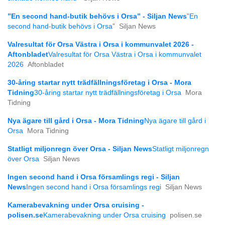
”En second hand-butik behövs i Orsa” - Siljan News
”En
second hand-butik behövs i Orsa”
Siljan News
Valresultat för Orsa Västra i Orsa i kommunvalet 2026 -
Aftonbladet
Valresultat för Orsa Västra i Orsa i kommunvalet
2026
Aftonbladet
30-åring startar nytt trädfällningsföretag i Orsa - Mora
Tidning
30-åring startar nytt trädfällningsföretag i Orsa
Mora
Tidning
Nya ägare till gård i Orsa - Mora Tidning
Nya ägare till gård i
Orsa
Mora Tidning
Statligt miljonregn över Orsa - Siljan News
Statligt miljonregn
över Orsa
Siljan News
Ingen second hand i Orsa församlings regi - Siljan
News
Ingen second hand i Orsa församlings regi
Siljan News
Kamerabevakning under Orsa cruising -
polisen.se
Kamerabevakning under Orsa cruising
polisen.se