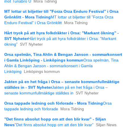
mot Tunabro U
Mora Tidning
MT lottar ut biljetter till ”Forza Orza Enduro Festival” i Orsa
Grönklitt - Mora Tidning
MT lottar ut biljetter till ”Forza Orza
Enduro Festival” i Orsa Grönklitt
Mora Tidning
Hårt tryck på att hyra folkdräkter i Orsa: ”Markant ökning” -
SVT Nyheter
Hårt tryck på att hyra folkdräkter i Orsa: ”Markant
ökning”
SVT Nyheter
Orsa spelmän, Tina Ahlin & Bengan Janson - sommarkonsert
i Gamla Linköping - Linköpings kommun
Orsa spelmän, Tina
Ahlin & Bengan Janson - sommarkonsert i Gamla
Linköping
Linköpings kommun
Jakten på en het fråga i Orsa – senaste kommunfullmäktige
ställdes in - SVT Nyheter
Jakten på en het fråga i Orsa –
senaste kommunfullmäktige ställdes in
SVT Nyheter
Orsa tappade ledning och förlorade - Mora Tidning
Orsa
tappade ledning och förlorade
Mora Tidning
”Det finns absolut hopp om att den blir kvar” - Siljan
News
”Det finns absolut hopp om att den blir kvar”
Siljan News