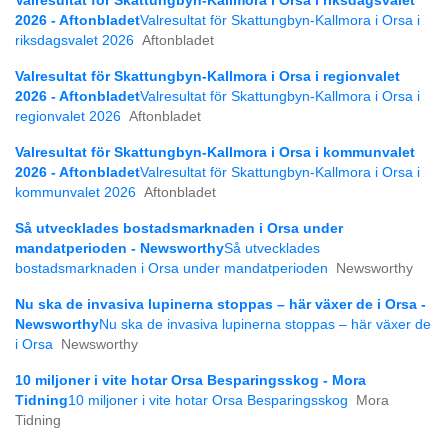
Valresultat för Skattungbyn-Kallmora i Orsa i riksdagsvalet
2026 - Aftonbladet
Valresultat för Skattungbyn-Kallmora i Orsa i
riksdagsvalet 2026
Aftonbladet
Valresultat för Skattungbyn-Kallmora i Orsa i regionvalet
2026 - Aftonbladet
Valresultat för Skattungbyn-Kallmora i Orsa i
regionvalet 2026
Aftonbladet
Valresultat för Skattungbyn-Kallmora i Orsa i kommunvalet
2026 - Aftonbladet
Valresultat för Skattungbyn-Kallmora i Orsa i
kommunvalet 2026
Aftonbladet
Så utvecklades bostadsmarknaden i Orsa under
mandatperioden - Newsworthy
Så utvecklades
bostadsmarknaden i Orsa under mandatperioden
Newsworthy
Nu ska de invasiva lupinerna stoppas – här växer de i Orsa -
Newsworthy
Nu ska de invasiva lupinerna stoppas – här växer de
i Orsa
Newsworthy
10 miljoner i vite hotar Orsa Besparingsskog - Mora
Tidning
10 miljoner i vite hotar Orsa Besparingsskog
Mora
Tidning