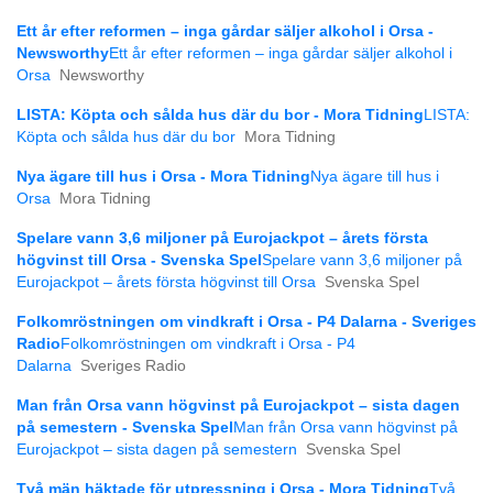
Ett år efter reformen – inga gårdar säljer alkohol i Orsa -
Newsworthy
Ett år efter reformen – inga gårdar säljer alkohol i
Orsa
Newsworthy
LISTA: Köpta och sålda hus där du bor - Mora Tidning
LISTA:
Köpta och sålda hus där du bor
Mora Tidning
Nya ägare till hus i Orsa - Mora Tidning
Nya ägare till hus i
Orsa
Mora Tidning
Spelare vann 3,6 miljoner på Eurojackpot – årets första
högvinst till Orsa - Svenska Spel
Spelare vann 3,6 miljoner på
Eurojackpot – årets första högvinst till Orsa
Svenska Spel
Folkomröstningen om vindkraft i Orsa - P4 Dalarna - Sveriges
Radio
Folkomröstningen om vindkraft i Orsa - P4
Dalarna
Sveriges Radio
Man från Orsa vann högvinst på Eurojackpot – sista dagen
på semestern - Svenska Spel
Man från Orsa vann högvinst på
Eurojackpot – sista dagen på semestern
Svenska Spel
Två män häktade för utpressning i Orsa - Mora Tidning
Två