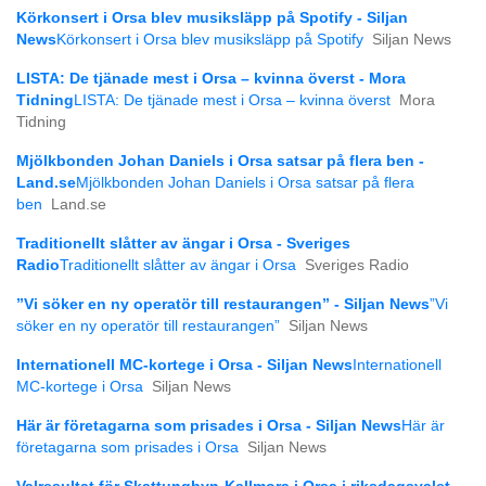
Körkonsert i Orsa blev musiksläpp på Spotify - Siljan
News
Körkonsert i Orsa blev musiksläpp på Spotify
Siljan News
LISTA: De tjänade mest i Orsa – kvinna överst - Mora
Tidning
LISTA: De tjänade mest i Orsa – kvinna överst
Mora
Tidning
Mjölkbonden Johan Daniels i Orsa satsar på flera ben -
Land.se
Mjölkbonden Johan Daniels i Orsa satsar på flera
ben
Land.se
Traditionellt slåtter av ängar i Orsa - Sveriges
Radio
Traditionellt slåtter av ängar i Orsa
Sveriges Radio
”Vi söker en ny operatör till restaurangen” - Siljan News
”Vi
söker en ny operatör till restaurangen”
Siljan News
Internationell MC-kortege i Orsa - Siljan News
Internationell
MC-kortege i Orsa
Siljan News
Här är företagarna som prisades i Orsa - Siljan News
Här är
företagarna som prisades i Orsa
Siljan News