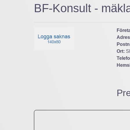
BF-Konsult - mäkl
Föret
Adres
Post
Ort:
S
Telef
Hems
Pre