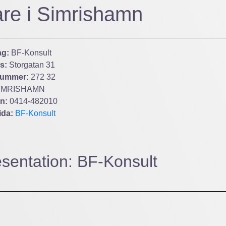
are i Simrishamn
ag:
BF-Konsult
s:
Storgatan 31
nummer:
272 32
IMRISHAMN
on:
0414-482010
ida:
BF-Konsult
sentation: BF-Konsult