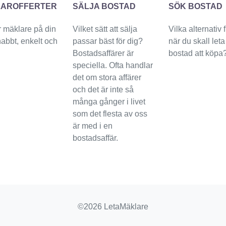
AROFFERTER
SÄLJA BOSTAD
SÖK BOSTAD
 mäklare på din
Vilket sätt att sälja
Vilka alternativ 
snabbt, enkelt och
passar bäst för dig?
när du skall leta
Bostadsaffärer är
bostad att köpa
speciella. Ofta handlar
det om stora affärer
och det är inte så
många gånger i livet
som det flesta av oss
är med i en
bostadsaffär.
©2026 LetaMäklare