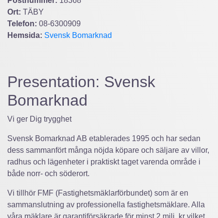
Postnummer:
18368
Ort:
TÄBY
Telefon:
08-6300909
Hemsida:
Svensk Bomarknad
Presentation: Svensk
Bomarknad
Vi ger Dig trygghet
Svensk Bomarknad AB etablerades 1995 och har sedan
dess sammanfört många nöjda köpare och säljare av villor,
radhus och lägenheter i praktiskt taget varenda område i
både norr- och söderort.
Vi tillhör FMF (Fastighetsmäklarförbundet) som är en
sammanslutning av professionella fastighetsmäklare. Alla
våra mäklare är garantiförsäkrade för minst 2 milj. kr vilket