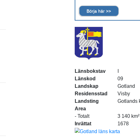
Börja här >>
Länsbokstav
I
Länskod
09
Landskap
Gotland
Residensstad
Visby
Landsting
Gotlands
Area
- Totalt
3 140 km²
Inrättat
1678